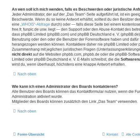
An wen soll ich mich wenden, falls es Beschwerden oder juristische An
Jeder Administrator, der auf der „Das Team“-Seite aufgeführt ist, ist ein geei
Beschwerde. Wenn du so keine Antwort erhältst, solltest du den Besitzer de
eine
„WHOIS“-Abfrage
durch) oder — falls diese Seite bei einem kostenlos
free.fr, funpic.de usw. liegt — den Support oder den Abuse-Kontakt des betr
dass phpBB Limited (phpBB.com) und phpBB Deutschland e. V. (phpBB.de
Benutzung oder den oder die Benutzer der Forensoftware haben und dafür 
herangezogen werden können. Kontaktiere daher nie phpBB Limited oder p
Zusammenhang mit jeglichen juristischen Fragen (Unterlassungserklärunge
nicht direkt
auf die Websiten phpbb.com, phpbb.de oder die phpBB-Softwar
Limited oder phpBB Deutschland e. V. E-Mails schreibst, die die
Softwarenu
wirst du, wenn überhaupt, höchstens eine knappe Antwort erhalten.
Nach oben
Wie kann ich einen Administrator des Boards kontaktieren?
Alle Benutzer des Boards können das Kontaktformular nutzen, wenn die Fun
Administration aktiviert wurde.
Mitglieder des Boards können zusätzlich den Link „Das Team“ verwenden.
Nach oben
Foren-Übersicht
Kontakt
Alle Coo