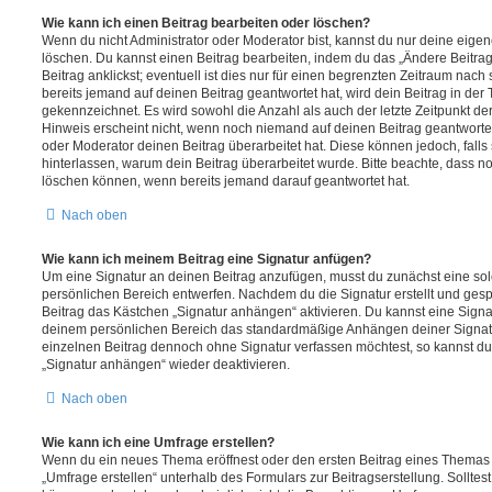
Wie kann ich einen Beitrag bearbeiten oder löschen?
Wenn du nicht Administrator oder Moderator bist, kannst du nur deine eige
löschen. Du kannst einen Beitrag bearbeiten, indem du das „Ändere Beitr
Beitrag anklickst; eventuell ist dies nur für einen begrenzten Zeitraum nac
bereits jemand auf deinen Beitrag geantwortet hat, wird dein Beitrag in der
gekennzeichnet. Es wird sowohl die Anzahl als auch der letzte Zeitpunkt d
Hinweis erscheint nicht, wenn noch niemand auf deinen Beitrag geantwortet
oder Moderator deinen Beitrag überarbeitet hat. Diese können jedoch, falls s
hinterlassen, warum dein Beitrag überarbeitet wurde. Bitte beachte, dass n
löschen können, wenn bereits jemand darauf geantwortet hat.
Nach oben
Wie kann ich meinem Beitrag eine Signatur anfügen?
Um eine Signatur an deinen Beitrag anzufügen, musst du zunächst eine sol
persönlichen Bereich entwerfen. Nachdem du die Signatur erstellt und gesp
Beitrag das Kästchen „Signatur anhängen“ aktivieren. Du kannst eine Signa
deinem persönlichen Bereich das standardmäßige Anhängen deiner Signatu
einzelnen Beitrag dennoch ohne Signatur verfassen möchtest, so kannst du 
„Signatur anhängen“ wieder deaktivieren.
Nach oben
Wie kann ich eine Umfrage erstellen?
Wenn du ein neues Thema eröffnest oder den ersten Beitrag eines Themas be
„Umfrage erstellen“ unterhalb des Formulars zur Beitragserstellung. Solltes