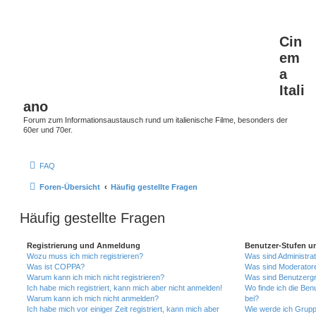
Cin
em
a
Itali
ano
Forum zum Informationsaustausch rund um italienische Filme, besonders der
60er und 70er.
FAQ
Foren-Übersicht
Häufig gestellte Fragen
Häufig gestellte Fragen
Registrierung und Anmeldung
Benutzer-Stufen u
Wozu muss ich mich registrieren?
Was sind Administra
Was ist COPPA?
Was sind Moderator
Warum kann ich mich nicht registrieren?
Was sind Benutzerg
Ich habe mich registriert, kann mich aber nicht anmelden!
Wo finde ich die Ben
Warum kann ich mich nicht anmelden?
bei?
Ich habe mich vor einiger Zeit registriert, kann mich aber
Wie werde ich Grupp