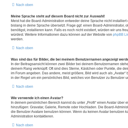
Nach oben
Meine Sprache steht auf diesem Board nicht zur Auswahl!
Meist hat die Board-Administration entweder deine Sprache nicht installier
bislang in deine Sprache übersetzt. Frage ggf. einen Board-Administrator, 
benötigst, installieren kann. Falls es noch nicht existiert, würden wir uns f
würdest. Weitere Informationen dazu können auf der Website von
phpBB Li
werden.
Nach oben
Was sind das für Bilder, die bei meinem Benutzernamen angezeigt werd
In der Beitragsansicht können zwei Bilder bei deinem Benutzernamen stehen.
deinem Rang verknüpft: Oft sind dies Sterne, Kästchen oder Punkte, die de
im Forum angeben. Das andere, meist größere, Bild wird auch als „Avatar“ b
in der Regel um ein persönliches Bild, welches von Benutzer zu Benutzer unt
Nach oben
Wie verwende ich einen Avatar?
In deinem persönlichen Bereich kannst du unter „Profil“ einen Avatar über 
hinzufügen: Gravatar, Galerie, Remote oder Hochladen. Die Board-Adminis
die Benutzer Avatare benutzen können. Wenn du keinen Avatar benutzen kan
Administration kontaktieren.
Nach oben