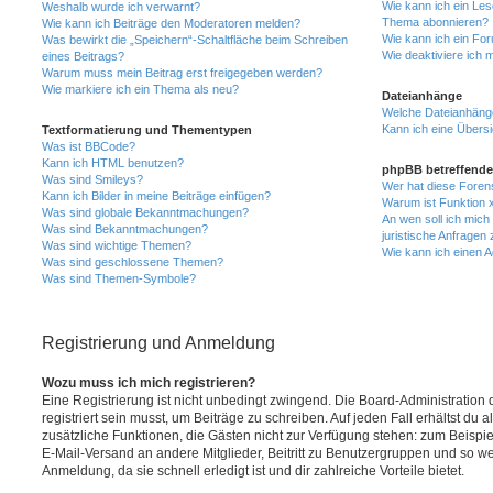
Wie kann ich ein Les
Weshalb wurde ich verwarnt?
Thema abonnieren?
Wie kann ich Beiträge den Moderatoren melden?
Wie kann ich ein Fo
Was bewirkt die „Speichern“-Schaltfläche beim Schreiben
Wie deaktiviere ich
eines Beitrags?
Warum muss mein Beitrag erst freigegeben werden?
Wie markiere ich ein Thema als neu?
Dateianhänge
Welche Dateianhänge
Kann ich eine Übersi
Textformatierung und Thementypen
Was ist BBCode?
Kann ich HTML benutzen?
phpBB betreffende
Was sind Smileys?
Wer hat diese Foren
Kann ich Bilder in meine Beiträge einfügen?
Warum ist Funktion x
Was sind globale Bekanntmachungen?
An wen soll ich mic
Was sind Bekanntmachungen?
juristische Anfragen
Was sind wichtige Themen?
Wie kann ich einen A
Was sind geschlossene Themen?
Was sind Themen-Symbole?
Registrierung und Anmeldung
Wozu muss ich mich registrieren?
Eine Registrierung ist nicht unbedingt zwingend. Die Board-Administration
registriert sein musst, um Beiträge zu schreiben. Auf jeden Fall erhältst du als
zusätzliche Funktionen, die Gästen nicht zur Verfügung stehen: zum Beispiel
E-Mail-Versand an andere Mitglieder, Beitritt zu Benutzergruppen und so wei
Anmeldung, da sie schnell erledigt ist und dir zahlreiche Vorteile bietet.