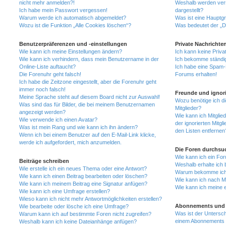
nicht mehr anmelden?!
Weshalb werden ver
Ich habe mein Passwort vergessen!
dargestellt?
Warum werde ich automatisch abgemeldet?
Was ist eine Hauptg
Wozu ist die Funktion „Alle Cookies löschen“?
Was bedeutet der „Da
Benutzerpräferenzen und -einstellungen
Private Nachrichte
Wie kann ich meine Einstellungen ändern?
Ich kann keine Priva
Wie kann ich verhindern, dass mein Benutzername in der
Ich bekomme ständig
Online-Liste auftaucht?
Ich habe eine Spam-E
Die Forenuhr geht falsch!
Forums erhalten!
Ich habe die Zeitzone eingestellt, aber die Forenuhr geht
immer noch falsch!
Freunde und ignori
Meine Sprache steht auf diesem Board nicht zur Auswahl!
Wozu benötige ich di
Was sind das für Bilder, die bei meinem Benutzernamen
Mitglieder?
angezeigt werden?
Wie kann ich Mitglied
Wie verwende ich einen Avatar?
der ignorierten Mitg
Was ist mein Rang und wie kann ich ihn ändern?
den Listen entfernen
Wenn ich bei einem Benutzer auf den E-Mail-Link klicke,
werde ich aufgefordert, mich anzumelden.
Die Foren durchsu
Wie kann ich ein Fo
Beiträge schreiben
Weshalb erhalte ich 
Wie erstelle ich ein neues Thema oder eine Antwort?
Warum bekomme ich b
Wie kann ich einen Beitrag bearbeiten oder löschen?
Wie kann ich nach M
Wie kann ich meinem Beitrag eine Signatur anfügen?
Wie kann ich meine 
Wie kann ich eine Umfrage erstellen?
Wieso kann ich nicht mehr Antwortmöglichkeiten erstellen?
Abonnements und 
Wie bearbeite oder lösche ich eine Umfrage?
Was ist der Untersc
Warum kann ich auf bestimmte Foren nicht zugreifen?
einem Abonnements 
Weshalb kann ich keine Dateianhänge anfügen?