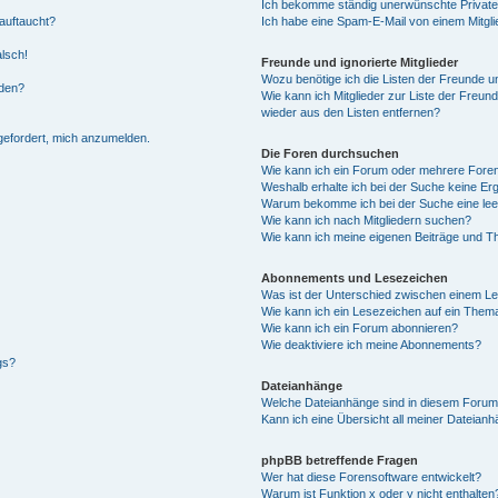
Ich bekomme ständig unerwünschte Private
auftaucht?
Ich habe eine Spam-E-Mail von einem Mitgli
alsch!
Freunde und ignorierte Mitglieder
Wozu benötige ich die Listen der Freunde un
rden?
Wie kann ich Mitglieder zur Liste der Freund
wieder aus den Listen entfernen?
fgefordert, mich anzumelden.
Die Foren durchsuchen
Wie kann ich ein Forum oder mehrere For
Weshalb erhalte ich bei der Suche keine Er
Warum bekomme ich bei der Suche eine lee
Wie kann ich nach Mitgliedern suchen?
Wie kann ich meine eigenen Beiträge und T
Abonnements und Lesezeichen
Was ist der Unterschied zwischen einem L
Wie kann ich ein Lesezeichen auf ein Them
Wie kann ich ein Forum abonnieren?
Wie deaktiviere ich meine Abonnements?
gs?
Dateianhänge
Welche Dateianhänge sind in diesem Forum
Kann ich eine Übersicht all meiner Dateian
phpBB betreffende Fragen
Wer hat diese Forensoftware entwickelt?
Warum ist Funktion x oder y nicht enthalten