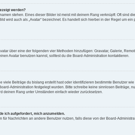
gezeigt werden?
amen stehen. Eines dieser Bilder ist meist mit deinem Rang verknüpft: Oft sind di
ld wird auch als „Avatar“ bezeichnet. Es handelt sich hierbei in der Regel um ein
 Avatar über eine der folgenden vier Methoden hinzufügen: Gravatar, Galerie, Rem
en Avatar benutzen kannst, solltest du die Board-Administration kontaktieren.
viele Beiträge du bislang erstellt hast oder identifizieren bestimmte Benutzer w
 Board-Administration festgelegt wurden. Bitte schreibe keine sinnlosen Beiträge
wird deinen Rang unter Umständen einfach wieder zurücksetzen.
rde ich aufgefordert, mich anzumelden.
ion für Nachrichten an andere Benutzer nutzen, falls diese von der Board-Administ