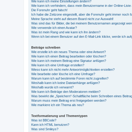
Wie kann ich meine Einstellungen ändern?
Wie kann ich verhindern, dass mein Benutzername in der Online-Liste 
Die Forenuhr geht falsch!
Ich habe die Zeitzone eingestellt, aber die Forenuhr geht immer noch f
Meine Sprache steht auf diesem Board nicht zur Auswahl!
Was sind das für Bilder, die bei meinem Benutzernamen angezeigt we
Wie verwende ich einen Avatar?
Was ist mein Rang und wie kann ich ihn ändern?
Wenn ich bei einem Benutzer auf den E-Mail-Link klicke, werde ich au
Beiträge schreiben
Wie erstelle ich ein neues Thema oder eine Antwort?
Wie kann ich einen Beitrag bearbeiten oder löschen?
Wie kann ich meinem Beitrag eine Signatur anfügen?
Wie kann ich eine Umfrage erstellen?
Wieso kann ich nicht mehr Antwortmöglichkeiten erstellen?
Wie bearbeite oder lösche ich eine Umfrage?
Warum kann ich auf bestimmte Foren nicht zugreifen?
Weshalb kann ich keine Dateianhänge anfügen?
Weshalb wurde ich verwarnt?
Wie kann ich Beiträge den Moderatoren melden?
Was bewirkt die „Speichern“-Schaltfläche beim Schreiben eines Beitra
Warum muss mein Beitrag erst freigegeben werden?
Wie markiere ich ein Thema als neu?
Textformatierung und Thementypen
Was ist BBCode?
Kann ich HTML benutzen?
Was sind Smileys?