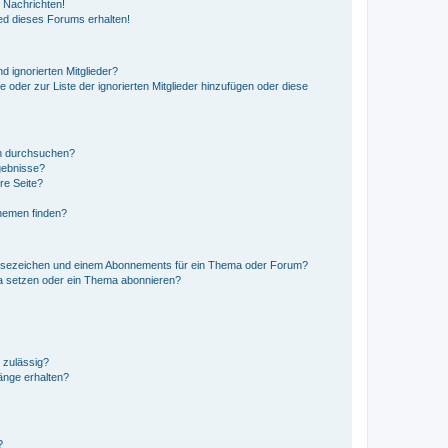
 Nachrichten!
ed dieses Forums erhalten!
d ignorierten Mitglieder?
e oder zur Liste der ignorierten Mitglieder hinzufügen oder diese
en durchsuchen?
gebnisse?
re Seite?
hemen finden?
esezeichen und einem Abonnements für ein Thema oder Forum?
a setzen oder ein Thema abonnieren?
 zulässig?
hänge erhalten?
?