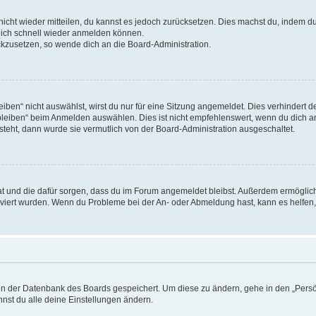
 nicht wieder mitteilen, du kannst es jedoch zurücksetzen. Dies machst du, indem 
 dich schnell wieder anmelden können.
ückzusetzen, so wende dich an die Board-Administration.
en“ nicht auswählst, wirst du nur für eine Sitzung angemeldet. Dies verhindert 
leiben“ beim Anmelden auswählen. Dies ist nicht empfehlenswert, wenn du dich an
 steht, dann wurde sie vermutlich von der Board-Administration ausgeschaltet.
 hat und die dafür sorgen, dass du im Forum angemeldet bleibst. Außerdem ermögli
tiviert wurden. Wenn du Probleme bei der An- oder Abmeldung hast, kann es helfen
n in der Datenbank des Boards gespeichert. Um diese zu ändern, gehe in den „Persö
nst du alle deine Einstellungen ändern.