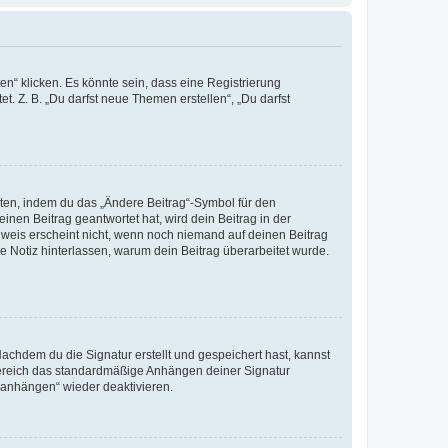
n“ klicken. Es könnte sein, dass eine Registrierung
t. Z. B. „Du darfst neue Themen erstellen“, „Du darfst
iten, indem du das „Ändere Beitrag“-Symbol für den
inen Beitrag geantwortet hat, wird dein Beitrag in der
nweis erscheint nicht, wenn noch niemand auf deinen Beitrag
ne Notiz hinterlassen, warum dein Beitrag überarbeitet wurde.
chdem du die Signatur erstellt und gespeichert hast, kannst
Bereich das standardmäßige Anhängen deiner Signatur
r anhängen“ wieder deaktivieren.