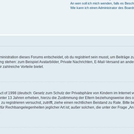
An wen soll ich mich wenden, falls es Besc
Wie kann ich einen Administrator des Board
istration dieses Forums entscheidet, ob du registriert sein musst, um Beiträge zu s
ung stehen: zum Beispiel Avatarbilder, Private Nachrichten, E-Mail-Versand an ander
 zahlreiche Vorteile bietet.
t of 1998 (deutsch: Gesetz zum Schutz der Privatsphäre von Kindern im Internet vo
unter 13 Jahren erheben, hierzu die Zustimmung der Eltern beziehungsweise des o
h zu registrieren versuchst, zutrifft, ziehe einen rechtlichen Beistand zu Rate. Bit
für Rechtsangelegenheiten jeglicher Art ist; außer solchen, die unter der Frage „
.