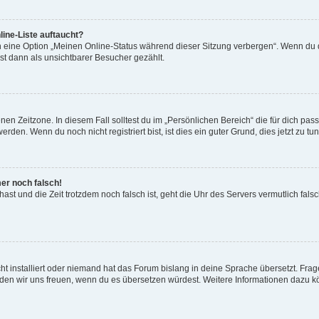
ine-Liste auftaucht?
n eine Option „Meinen Online-Status während dieser Sitzung verbergen“. Wenn du d
st dann als unsichtbarer Besucher gezählt.
en Zeitzone. In diesem Fall solltest du im „Persönlichen Bereich“ die für dich passe
den. Wenn du noch nicht registriert bist, ist dies ein guter Grund, dies jetzt zu tun
mer noch falsch!
t hast und die Zeit trotzdem noch falsch ist, geht die Uhr des Servers vermutlich fal
t installiert oder niemand hat das Forum bislang in deine Sprache übersetzt. Frag
, würden wir uns freuen, wenn du es übersetzen würdest. Weitere Informationen dazu