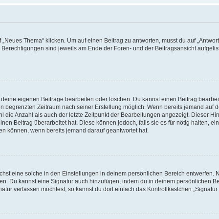
„Neues Thema“ klicken. Um auf einen Beitrag zu antworten, musst du auf „Antworte
e Berechtigungen sind jeweils am Ende der Foren- und der Beitragsansicht aufgeliste
r deine eigenen Beiträge bearbeiten oder löschen. Du kannst einen Beitrag bearbe
inen begrenzten Zeitraum nach seiner Erstellung möglich. Wenn bereits jemand auf de
 die Anzahl als auch der letzte Zeitpunkt der Bearbeitungen angezeigt. Dieser Hi
en Beitrag überarbeitet hat. Diese können jedoch, falls sie es für nötig halten, ei
hen können, wenn bereits jemand darauf geantwortet hat.
st eine solche in den Einstellungen in deinem persönlichen Bereich entwerfen. Na
eren. Du kannst eine Signatur auch hinzufügen, indem du in deinem persönlichen 
atur verfassen möchtest, so kannst du dort einfach das Kontrollkästchen „Signatu