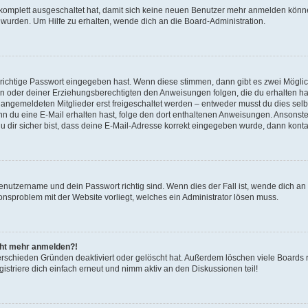
g komplett ausgeschaltet hat, damit sich keine neuen Benutzer mehr anmelden könn
 wurden. Um Hilfe zu erhalten, wende dich an die Board-Administration.
 richtige Passwort eingegeben hast. Wenn diese stimmen, dann gibt es zwei Mögl
tern oder deiner Erziehungsberechtigten den Anweisungen folgen, die du erhalten ha
u angemeldeten Mitglieder erst freigeschaltet werden – entweder musst du dies selbs
. Wenn du eine E-Mail erhalten hast, folge den dort enthaltenen Anweisungen. Ansons
 dir sicher bist, dass deine E-Mail-Adresse korrekt eingegeben wurde, dann kontak
Benutzername und dein Passwort richtig sind. Wenn dies der Fall ist, wende dich a
ionsproblem mit der Website vorliegt, welches ein Administrator lösen muss.
icht mehr anmelden?!
erschieden Gründen deaktiviert oder gelöscht hat. Außerdem löschen viele Boards r
triere dich einfach erneut und nimm aktiv an den Diskussionen teil!