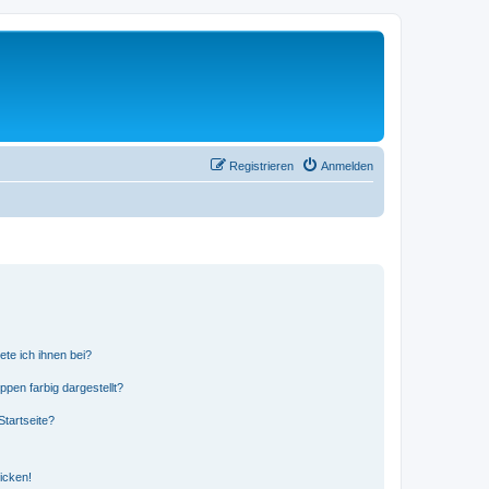
Registrieren
Anmelden
ete ich ihnen bei?
en farbig dargestellt?
tartseite?
icken!