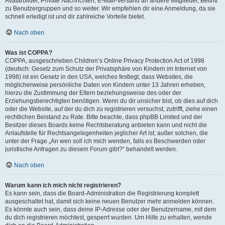
Avatarbilder, Private Nachrichten, E-Mail-Versand an andere Mitglieder, Beitritt
zu Benutzergruppen und so weiter. Wir empfehlen dir eine Anmeldung, da sie
schnell erledigt ist und dir zahlreiche Vorteile bietet.
Nach oben
Was ist COPPA?
COPPA, ausgeschrieben Children’s Online Privacy Protection Act of 1998
(deutsch: Gesetz zum Schutz der Privatsphäre von Kindern im Internet von
1998) ist ein Gesetz in den USA, welches festlegt, dass Websites, die
möglicherweise persönliche Daten von Kindern unter 13 Jahren erheben,
hierzu die Zustimmung der Eltern beziehungsweise des oder der
Erziehungsberechtigten benötigen. Wenn du dir unsicher bist, ob dies auf dich
oder die Website, auf der du dich zu registrieren versuchst, zutrifft, ziehe einen
rechtlichen Beistand zu Rate. Bitte beachte, dass phpBB Limited und der
Besitzer dieses Boards keine Rechtsberatung anbieten kann und nicht die
Anlaufstelle für Rechtsangelegenheiten jeglicher Art ist; außer solchen, die
unter der Frage „An wen soll ich mich wenden, falls es Beschwerden oder
juristische Anfragen zu diesem Forum gibt?“ behandelt werden.
Nach oben
Warum kann ich mich nicht registrieren?
Es kann sein, dass die Board-Administration die Registrierung komplett
ausgeschaltet hat, damit sich keine neuen Benutzer mehr anmelden können.
Es könnte auch sein, dass deine IP-Adresse oder der Benutzername, mit dem
du dich registrieren möchtest, gesperrt wurden. Um Hilfe zu erhalten, wende