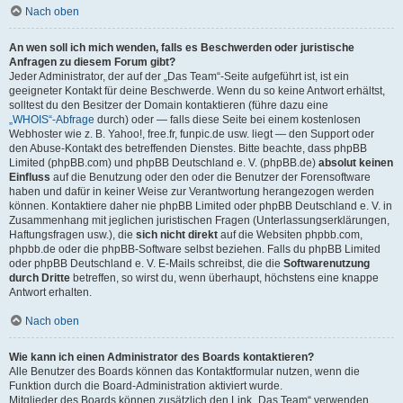
Nach oben
An wen soll ich mich wenden, falls es Beschwerden oder juristische
Anfragen zu diesem Forum gibt?
Jeder Administrator, der auf der „Das Team“-Seite aufgeführt ist, ist ein
geeigneter Kontakt für deine Beschwerde. Wenn du so keine Antwort erhältst,
solltest du den Besitzer der Domain kontaktieren (führe dazu eine
„WHOIS“-Abfrage
durch) oder — falls diese Seite bei einem kostenlosen
Webhoster wie z. B. Yahoo!, free.fr, funpic.de usw. liegt — den Support oder
den Abuse-Kontakt des betreffenden Dienstes. Bitte beachte, dass phpBB
Limited (phpBB.com) und phpBB Deutschland e. V. (phpBB.de)
absolut keinen
Einfluss
auf die Benutzung oder den oder die Benutzer der Forensoftware
haben und dafür in keiner Weise zur Verantwortung herangezogen werden
können. Kontaktiere daher nie phpBB Limited oder phpBB Deutschland e. V. in
Zusammenhang mit jeglichen juristischen Fragen (Unterlassungserklärungen,
Haftungsfragen usw.), die
sich nicht direkt
auf die Websiten phpbb.com,
phpbb.de oder die phpBB-Software selbst beziehen. Falls du phpBB Limited
oder phpBB Deutschland e. V. E-Mails schreibst, die die
Softwarenutzung
durch Dritte
betreffen, so wirst du, wenn überhaupt, höchstens eine knappe
Antwort erhalten.
Nach oben
Wie kann ich einen Administrator des Boards kontaktieren?
Alle Benutzer des Boards können das Kontaktformular nutzen, wenn die
Funktion durch die Board-Administration aktiviert wurde.
Mitglieder des Boards können zusätzlich den Link „Das Team“ verwenden.