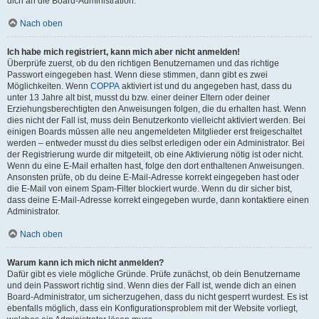
dich an die Board-Administration.
Nach oben
Ich habe mich registriert, kann mich aber nicht anmelden!
Überprüfe zuerst, ob du den richtigen Benutzernamen und das richtige
Passwort eingegeben hast. Wenn diese stimmen, dann gibt es zwei
Möglichkeiten. Wenn
COPPA
aktiviert ist und du angegeben hast, dass du
unter 13 Jahre alt bist, musst du bzw. einer deiner Eltern oder deiner
Erziehungsberechtigten den Anweisungen folgen, die du erhalten hast. Wenn
dies nicht der Fall ist, muss dein Benutzerkonto vielleicht aktiviert werden. Bei
einigen Boards müssen alle neu angemeldeten Mitglieder erst freigeschaltet
werden – entweder musst du dies selbst erledigen oder ein Administrator. Bei
der Registrierung wurde dir mitgeteilt, ob eine Aktivierung nötig ist oder nicht.
Wenn du eine E-Mail erhalten hast, folge den dort enthaltenen Anweisungen.
Ansonsten prüfe, ob du deine E-Mail-Adresse korrekt eingegeben hast oder
die E-Mail von einem Spam-Filter blockiert wurde. Wenn du dir sicher bist,
dass deine E-Mail-Adresse korrekt eingegeben wurde, dann kontaktiere einen
Administrator.
Nach oben
Warum kann ich mich nicht anmelden?
Dafür gibt es viele mögliche Gründe. Prüfe zunächst, ob dein Benutzername
und dein Passwort richtig sind. Wenn dies der Fall ist, wende dich an einen
Board-Administrator, um sicherzugehen, dass du nicht gesperrt wurdest. Es ist
ebenfalls möglich, dass ein Konfigurationsproblem mit der Website vorliegt,