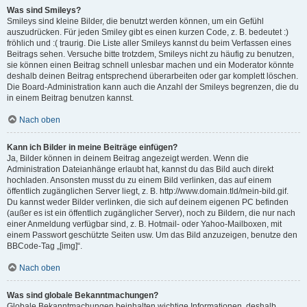
Was sind Smileys?
Smileys sind kleine Bilder, die benutzt werden können, um ein Gefühl
auszudrücken. Für jeden Smiley gibt es einen kurzen Code, z. B. bedeutet :)
fröhlich und :( traurig. Die Liste aller Smileys kannst du beim Verfassen eines
Beitrags sehen. Versuche bitte trotzdem, Smileys nicht zu häufig zu benutzen,
sie können einen Beitrag schnell unlesbar machen und ein Moderator könnte
deshalb deinen Beitrag entsprechend überarbeiten oder gar komplett löschen.
Die Board-Administration kann auch die Anzahl der Smileys begrenzen, die du
in einem Beitrag benutzen kannst.
Nach oben
Kann ich Bilder in meine Beiträge einfügen?
Ja, Bilder können in deinem Beitrag angezeigt werden. Wenn die
Administration Dateianhänge erlaubt hat, kannst du das Bild auch direkt
hochladen. Ansonsten musst du zu einem Bild verlinken, das auf einem
öffentlich zugänglichen Server liegt, z. B. http://www.domain.tld/mein-bild.gif.
Du kannst weder Bilder verlinken, die sich auf deinem eigenen PC befinden
(außer es ist ein öffentlich zugänglicher Server), noch zu Bildern, die nur nach
einer Anmeldung verfügbar sind, z. B. Hotmail- oder Yahoo-Mailboxen, mit
einem Passwort geschützte Seiten usw. Um das Bild anzuzeigen, benutze den
BBCode-Tag „[img]“.
Nach oben
Was sind globale Bekanntmachungen?
Globale Bekanntmachungen beinhalten wichtige Informationen, deshalb