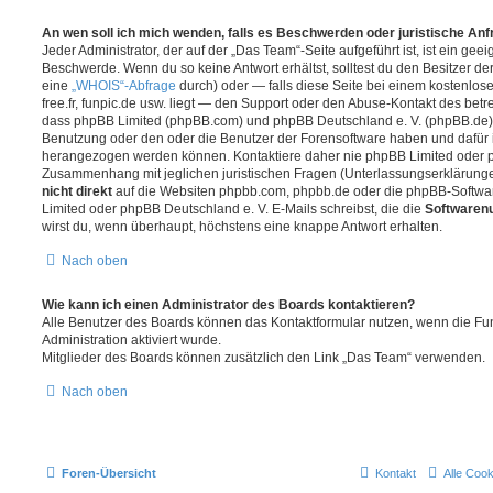
An wen soll ich mich wenden, falls es Beschwerden oder juristische An
Jeder Administrator, der auf der „Das Team“-Seite aufgeführt ist, ist ein geei
Beschwerde. Wenn du so keine Antwort erhältst, solltest du den Besitzer de
eine
„WHOIS“-Abfrage
durch) oder — falls diese Seite bei einem kostenlos
free.fr, funpic.de usw. liegt — den Support oder den Abuse-Kontakt des betr
dass phpBB Limited (phpBB.com) und phpBB Deutschland e. V. (phpBB.de
Benutzung oder den oder die Benutzer der Forensoftware haben und dafür 
herangezogen werden können. Kontaktiere daher nie phpBB Limited oder p
Zusammenhang mit jeglichen juristischen Fragen (Unterlassungserklärunge
nicht direkt
auf die Websiten phpbb.com, phpbb.de oder die phpBB-Softwar
Limited oder phpBB Deutschland e. V. E-Mails schreibst, die die
Softwarenu
wirst du, wenn überhaupt, höchstens eine knappe Antwort erhalten.
Nach oben
Wie kann ich einen Administrator des Boards kontaktieren?
Alle Benutzer des Boards können das Kontaktformular nutzen, wenn die Fun
Administration aktiviert wurde.
Mitglieder des Boards können zusätzlich den Link „Das Team“ verwenden.
Nach oben
Foren-Übersicht
Kontakt
Alle Coo