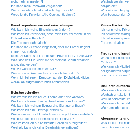
nicht mehr anmelden?!
Weshalb werden ver
Ich habe mein Passwort vergessen!
dargestellt?
Warum werde ich automatisch abgemeldet?
Was ist eine Hauptg
Wozu ist die Funktion „Alle Cookies löschen“?
Was bedeutet der „Da
Benutzerpräferenzen und -einstellungen
Private Nachrichte
Wie kann ich meine Einstellungen ändern?
Ich kann keine Priva
Wie kann ich verhindern, dass mein Benutzername in der
Ich bekomme ständig
Online-Liste auftaucht?
Ich habe eine Spam-E
Die Forenuhr geht falsch!
Forums erhalten!
Ich habe die Zeitzone eingestellt, aber die Forenuhr geht
immer noch falsch!
Freunde und ignori
Meine Sprache steht auf diesem Board nicht zur Auswahl!
Wozu benötige ich di
Was sind das für Bilder, die bei meinem Benutzernamen
Mitglieder?
angezeigt werden?
Wie kann ich Mitglied
Wie verwende ich einen Avatar?
der ignorierten Mitg
Was ist mein Rang und wie kann ich ihn ändern?
den Listen entfernen
Wenn ich bei einem Benutzer auf den E-Mail-Link klicke,
werde ich aufgefordert, mich anzumelden.
Die Foren durchsu
Wie kann ich ein Fo
Beiträge schreiben
Weshalb erhalte ich 
Wie erstelle ich ein neues Thema oder eine Antwort?
Warum bekomme ich b
Wie kann ich einen Beitrag bearbeiten oder löschen?
Wie kann ich nach M
Wie kann ich meinem Beitrag eine Signatur anfügen?
Wie kann ich meine 
Wie kann ich eine Umfrage erstellen?
Wieso kann ich nicht mehr Antwortmöglichkeiten erstellen?
Abonnements und 
Wie bearbeite oder lösche ich eine Umfrage?
Was ist der Untersc
Warum kann ich auf bestimmte Foren nicht zugreifen?
einem Abonnements 
Weshalb kann ich keine Dateianhänge anfügen?