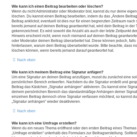
Wie kann ich einen Beitrag bearbeiten oder löschen?
Wenn du nicht Administrator oder Moderator bist, kannst du nur deine eige
löschen. Du kannst einen Beitrag bearbeiten, indem du das „Ändere Beitr
Beitrag anklickst; eventuell ist dies nur für einen begrenzten Zeitraum nac
bereits jemand auf deinen Beitrag geantwortet hat, wird dein Beitrag in der
gekennzeichnet. Es wird sowohl die Anzahl als auch der letzte Zeitpunkt d
Hinweis erscheint nicht, wenn noch niemand auf deinen Beitrag geantwortet
oder Moderator deinen Beitrag überarbeitet hat. Diese können jedoch, falls s
hinterlassen, warum dein Beitrag überarbeitet wurde. Bitte beachte, dass n
löschen können, wenn bereits jemand darauf geantwortet hat.
Nach oben
Wie kann ich meinem Beitrag eine Signatur anfügen?
Um eine Signatur an deinen Beitrag anzufügen, musst du zunächst eine sol
persönlichen Bereich entwerfen. Nachdem du die Signatur erstellt und gesp
Beitrag das Kästchen „Signatur anhängen“ aktivieren. Du kannst eine Signa
deinem persönlichen Bereich das standardmäßige Anhängen deiner Signatu
einzelnen Beitrag dennoch ohne Signatur verfassen möchtest, so kannst du 
„Signatur anhängen“ wieder deaktivieren.
Nach oben
Wie kann ich eine Umfrage erstellen?
Wenn du ein neues Thema eröffnest oder den ersten Beitrag eines Themas be
„Umfrage erstellen“ unterhalb des Formulars zur Beitragserstellung. Solltes