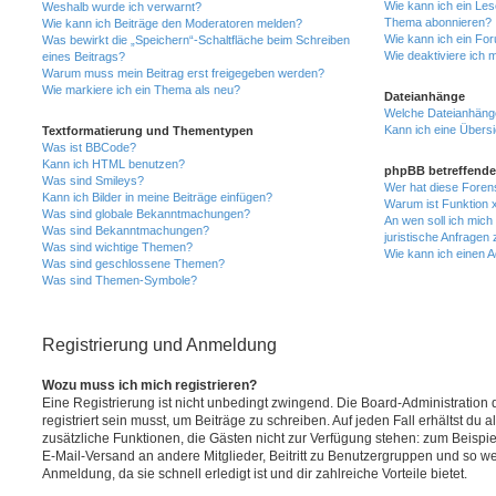
Wie kann ich ein Les
Weshalb wurde ich verwarnt?
Thema abonnieren?
Wie kann ich Beiträge den Moderatoren melden?
Wie kann ich ein Fo
Was bewirkt die „Speichern“-Schaltfläche beim Schreiben
Wie deaktiviere ich
eines Beitrags?
Warum muss mein Beitrag erst freigegeben werden?
Wie markiere ich ein Thema als neu?
Dateianhänge
Welche Dateianhänge
Kann ich eine Übersi
Textformatierung und Thementypen
Was ist BBCode?
Kann ich HTML benutzen?
phpBB betreffende
Was sind Smileys?
Wer hat diese Foren
Kann ich Bilder in meine Beiträge einfügen?
Warum ist Funktion x
Was sind globale Bekanntmachungen?
An wen soll ich mic
Was sind Bekanntmachungen?
juristische Anfragen
Was sind wichtige Themen?
Wie kann ich einen A
Was sind geschlossene Themen?
Was sind Themen-Symbole?
Registrierung und Anmeldung
Wozu muss ich mich registrieren?
Eine Registrierung ist nicht unbedingt zwingend. Die Board-Administration
registriert sein musst, um Beiträge zu schreiben. Auf jeden Fall erhältst du als
zusätzliche Funktionen, die Gästen nicht zur Verfügung stehen: zum Beispiel
E-Mail-Versand an andere Mitglieder, Beitritt zu Benutzergruppen und so wei
Anmeldung, da sie schnell erledigt ist und dir zahlreiche Vorteile bietet.