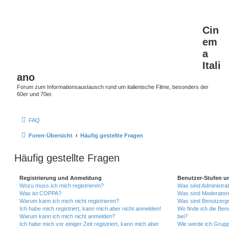
Cin
em
a
Itali
ano
Forum zum Informationsaustausch rund um italienische Filme, besonders der
60er und 70er.
FAQ
Foren-Übersicht
Häufig gestellte Fragen
Häufig gestellte Fragen
Registrierung und Anmeldung
Benutzer-Stufen u
Wozu muss ich mich registrieren?
Was sind Administra
Was ist COPPA?
Was sind Moderator
Warum kann ich mich nicht registrieren?
Was sind Benutzerg
Ich habe mich registriert, kann mich aber nicht anmelden!
Wo finde ich die Ben
Warum kann ich mich nicht anmelden?
bei?
Ich habe mich vor einiger Zeit registriert, kann mich aber
Wie werde ich Grupp