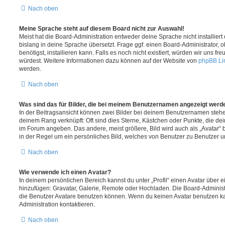
Nach oben
Meine Sprache steht auf diesem Board nicht zur Auswahl!
Meist hat die Board-Administration entweder deine Sprache nicht installier
bislang in deine Sprache übersetzt. Frage ggf. einen Board-Administrator, 
benötigst, installieren kann. Falls es noch nicht existiert, würden wir uns f
würdest. Weitere Informationen dazu können auf der Website von
phpBB Li
werden.
Nach oben
Was sind das für Bilder, die bei meinem Benutzernamen angezeigt werd
In der Beitragsansicht können zwei Bilder bei deinem Benutzernamen stehen.
deinem Rang verknüpft: Oft sind dies Sterne, Kästchen oder Punkte, die de
im Forum angeben. Das andere, meist größere, Bild wird auch als „Avatar“ b
in der Regel um ein persönliches Bild, welches von Benutzer zu Benutzer unt
Nach oben
Wie verwende ich einen Avatar?
In deinem persönlichen Bereich kannst du unter „Profil“ einen Avatar über 
hinzufügen: Gravatar, Galerie, Remote oder Hochladen. Die Board-Adminis
die Benutzer Avatare benutzen können. Wenn du keinen Avatar benutzen kan
Administration kontaktieren.
Nach oben