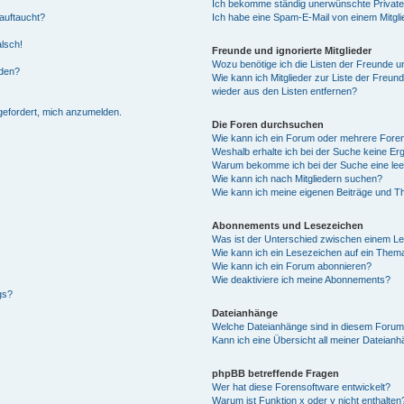
Ich bekomme ständig unerwünschte Private
auftaucht?
Ich habe eine Spam-E-Mail von einem Mitgli
alsch!
Freunde und ignorierte Mitglieder
Wozu benötige ich die Listen der Freunde un
rden?
Wie kann ich Mitglieder zur Liste der Freund
wieder aus den Listen entfernen?
fgefordert, mich anzumelden.
Die Foren durchsuchen
Wie kann ich ein Forum oder mehrere For
Weshalb erhalte ich bei der Suche keine Er
Warum bekomme ich bei der Suche eine lee
Wie kann ich nach Mitgliedern suchen?
Wie kann ich meine eigenen Beiträge und T
Abonnements und Lesezeichen
Was ist der Unterschied zwischen einem L
Wie kann ich ein Lesezeichen auf ein Them
Wie kann ich ein Forum abonnieren?
Wie deaktiviere ich meine Abonnements?
gs?
Dateianhänge
Welche Dateianhänge sind in diesem Forum
Kann ich eine Übersicht all meiner Dateian
phpBB betreffende Fragen
Wer hat diese Forensoftware entwickelt?
Warum ist Funktion x oder y nicht enthalten