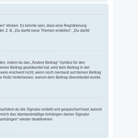
n“ klicken. Es könnte sein, dass eine Registrierung
t. Z. B. „Du darfst neue Themen erstellen“, „Du darfst
iten, indem du das „Ändere Beitrag“-Symbol für den
inen Beitrag geantwortet hat, wird dein Beitrag in der
nweis erscheint nicht, wenn noch niemand auf deinen Beitrag
ne Notiz hinterlassen, warum dein Beitrag überarbeitet wurde.
chdem du die Signatur erstellt und gespeichert hast, kannst
Bereich das standardmäßige Anhängen deiner Signatur
r anhängen“ wieder deaktivieren.