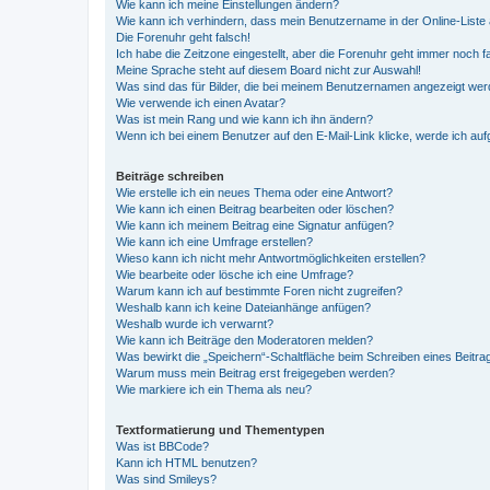
Wie kann ich meine Einstellungen ändern?
Wie kann ich verhindern, dass mein Benutzername in der Online-Liste 
Die Forenuhr geht falsch!
Ich habe die Zeitzone eingestellt, aber die Forenuhr geht immer noch f
Meine Sprache steht auf diesem Board nicht zur Auswahl!
Was sind das für Bilder, die bei meinem Benutzernamen angezeigt we
Wie verwende ich einen Avatar?
Was ist mein Rang und wie kann ich ihn ändern?
Wenn ich bei einem Benutzer auf den E-Mail-Link klicke, werde ich au
Beiträge schreiben
Wie erstelle ich ein neues Thema oder eine Antwort?
Wie kann ich einen Beitrag bearbeiten oder löschen?
Wie kann ich meinem Beitrag eine Signatur anfügen?
Wie kann ich eine Umfrage erstellen?
Wieso kann ich nicht mehr Antwortmöglichkeiten erstellen?
Wie bearbeite oder lösche ich eine Umfrage?
Warum kann ich auf bestimmte Foren nicht zugreifen?
Weshalb kann ich keine Dateianhänge anfügen?
Weshalb wurde ich verwarnt?
Wie kann ich Beiträge den Moderatoren melden?
Was bewirkt die „Speichern“-Schaltfläche beim Schreiben eines Beitra
Warum muss mein Beitrag erst freigegeben werden?
Wie markiere ich ein Thema als neu?
Textformatierung und Thementypen
Was ist BBCode?
Kann ich HTML benutzen?
Was sind Smileys?