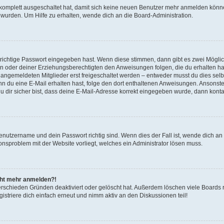
g komplett ausgeschaltet hat, damit sich keine neuen Benutzer mehr anmelden könn
 wurden. Um Hilfe zu erhalten, wende dich an die Board-Administration.
 richtige Passwort eingegeben hast. Wenn diese stimmen, dann gibt es zwei Mögl
tern oder deiner Erziehungsberechtigten den Anweisungen folgen, die du erhalten ha
u angemeldeten Mitglieder erst freigeschaltet werden – entweder musst du dies selbs
. Wenn du eine E-Mail erhalten hast, folge den dort enthaltenen Anweisungen. Ansons
 dir sicher bist, dass deine E-Mail-Adresse korrekt eingegeben wurde, dann kontak
Benutzername und dein Passwort richtig sind. Wenn dies der Fall ist, wende dich a
ionsproblem mit der Website vorliegt, welches ein Administrator lösen muss.
icht mehr anmelden?!
erschieden Gründen deaktiviert oder gelöscht hat. Außerdem löschen viele Boards r
triere dich einfach erneut und nimm aktiv an den Diskussionen teil!