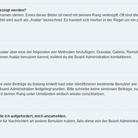
gezeigt werden?
amen stehen. Eines dieser Bilder ist meist mit deinem Rang verknüpft: Oft sind di
ld wird auch als „Avatar“ bezeichnet. Es handelt sich hierbei in der Regel um ein
 Avatar über eine der folgenden vier Methoden hinzufügen: Gravatar, Galerie, Rem
en Avatar benutzen kannst, solltest du die Board-Administration kontaktieren.
viele Beiträge du bislang erstellt hast oder identifizieren bestimmte Benutzer w
 Board-Administration festgelegt wurden. Bitte schreibe keine sinnlosen Beiträge
wird deinen Rang unter Umständen einfach wieder zurücksetzen.
rde ich aufgefordert, mich anzumelden.
ion für Nachrichten an andere Benutzer nutzen, falls diese von der Board-Administ