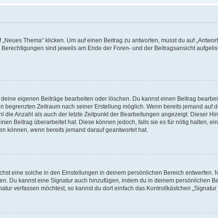
„Neues Thema“ klicken. Um auf einen Beitrag zu antworten, musst du auf „Antworte
e Berechtigungen sind jeweils am Ende der Foren- und der Beitragsansicht aufgeliste
r deine eigenen Beiträge bearbeiten oder löschen. Du kannst einen Beitrag bearbe
inen begrenzten Zeitraum nach seiner Erstellung möglich. Wenn bereits jemand auf de
 die Anzahl als auch der letzte Zeitpunkt der Bearbeitungen angezeigt. Dieser Hi
en Beitrag überarbeitet hat. Diese können jedoch, falls sie es für nötig halten, ei
hen können, wenn bereits jemand darauf geantwortet hat.
st eine solche in den Einstellungen in deinem persönlichen Bereich entwerfen. Na
eren. Du kannst eine Signatur auch hinzufügen, indem du in deinem persönlichen 
atur verfassen möchtest, so kannst du dort einfach das Kontrollkästchen „Signatu