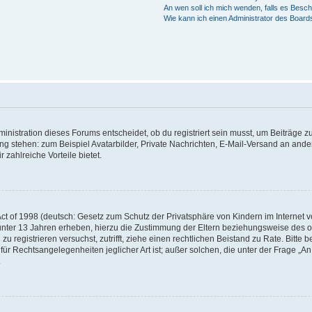
An wen soll ich mich wenden, falls es Besc
Wie kann ich einen Administrator des Board
istration dieses Forums entscheidet, ob du registriert sein musst, um Beiträge zu s
ung stehen: zum Beispiel Avatarbilder, Private Nachrichten, E-Mail-Versand an ander
 zahlreiche Vorteile bietet.
t of 1998 (deutsch: Gesetz zum Schutz der Privatsphäre von Kindern im Internet vo
unter 13 Jahren erheben, hierzu die Zustimmung der Eltern beziehungsweise des o
h zu registrieren versuchst, zutrifft, ziehe einen rechtlichen Beistand zu Rate. Bit
für Rechtsangelegenheiten jeglicher Art ist; außer solchen, die unter der Frage „
.