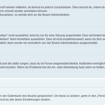
 nicht wieder mitteilen, du kannst es jedoch zurücksetzen. Dies machst du, indem 
 dich schnell wieder anmelden können.
ückzusetzen, so wende dich an die Board-Administration.
en“ nicht auswählst, wirst du nur für eine Sitzung angemeldet. Dies verhindert 
leiben“ beim Anmelden auswählen. Dies ist nicht empfehlenswert, wenn du dich an
 steht, dann wurde sie vermutlich von der Board-Administration ausgeschaltet.
 hat und die dafür sorgen, dass du im Forum angemeldet bleibst. Außerdem ermögli
tiviert wurden. Wenn du Probleme bei der An- oder Abmeldung hast, kann es helfen
n in der Datenbank des Boards gespeichert. Um diese zu ändern, gehe in den „Persö
nst du alle deine Einstellungen ändern.