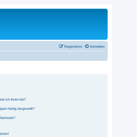
Registrieren
Anmelden
ete ich ihnen bei?
en farbig dargestellt?
tartseite?
icken!