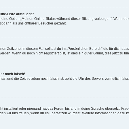
ine-Liste auftaucht?
n eine Option „Meinen Online-Status während dieser Sitzung verbergen“. Wenn du d
st dann als unsichtbarer Besucher gezählt.
en Zeitzone. In diesem Fall solltest du im „Persönlichen Bereich“ die für dich passe
den. Wenn du noch nicht registriert bist, ist dies ein guter Grund, dies jetzt zu tun
mer noch falsch!
t hast und die Zeit trotzdem noch falsch ist, geht die Uhr des Servers vermutlich fal
t installiert oder niemand hat das Forum bislang in deine Sprache übersetzt. Frag
, würden wir uns freuen, wenn du es übersetzen würdest. Weitere Informationen dazu