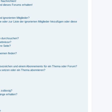
 Nachrichten!
ed dieses Forums erhalten!
d ignorierten Mitglieder?
e oder zur Liste der ignorierten Mitglieder hinzufügen oder diese
en durchsuchen?
gebnisse?
re Seite?
hemen finden?
esezeichen und einem Abonnements für ein Thema oder Forum?
a setzen oder ein Thema abonnieren?
 zulässig?
hänge erhalten?
?