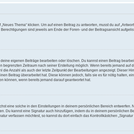
„Neues Thema“ klicken. Um auf einen Beitrag zu antworten, musst du auf „Antworte
e Berechtigungen sind jeweils am Ende der Foren- und der Beitragsansicht aufgeliste
r deine eigenen Beiträge bearbeiten oder löschen. Du kannst einen Beitrag bearbe
inen begrenzten Zeitraum nach seiner Erstellung möglich. Wenn bereits jemand auf de
 die Anzahl als auch der letzte Zeitpunkt der Bearbeitungen angezeigt. Dieser Hi
en Beitrag überarbeitet hat. Diese können jedoch, falls sie es für nötig halten, ei
hen können, wenn bereits jemand darauf geantwortet hat.
st eine solche in den Einstellungen in deinem persönlichen Bereich entwerfen. Na
eren. Du kannst eine Signatur auch hinzufügen, indem du in deinem persönlichen 
atur verfassen möchtest, so kannst du dort einfach das Kontrollkästchen „Signatu