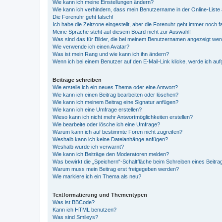
Wie kann ich meine Einstellungen ändern?
Wie kann ich verhindern, dass mein Benutzername in der Online-Liste 
Die Forenuhr geht falsch!
Ich habe die Zeitzone eingestellt, aber die Forenuhr geht immer noch f
Meine Sprache steht auf diesem Board nicht zur Auswahl!
Was sind das für Bilder, die bei meinem Benutzernamen angezeigt we
Wie verwende ich einen Avatar?
Was ist mein Rang und wie kann ich ihn ändern?
Wenn ich bei einem Benutzer auf den E-Mail-Link klicke, werde ich au
Beiträge schreiben
Wie erstelle ich ein neues Thema oder eine Antwort?
Wie kann ich einen Beitrag bearbeiten oder löschen?
Wie kann ich meinem Beitrag eine Signatur anfügen?
Wie kann ich eine Umfrage erstellen?
Wieso kann ich nicht mehr Antwortmöglichkeiten erstellen?
Wie bearbeite oder lösche ich eine Umfrage?
Warum kann ich auf bestimmte Foren nicht zugreifen?
Weshalb kann ich keine Dateianhänge anfügen?
Weshalb wurde ich verwarnt?
Wie kann ich Beiträge den Moderatoren melden?
Was bewirkt die „Speichern“-Schaltfläche beim Schreiben eines Beitra
Warum muss mein Beitrag erst freigegeben werden?
Wie markiere ich ein Thema als neu?
Textformatierung und Thementypen
Was ist BBCode?
Kann ich HTML benutzen?
Was sind Smileys?