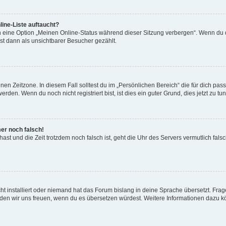
ine-Liste auftaucht?
n eine Option „Meinen Online-Status während dieser Sitzung verbergen“. Wenn du d
st dann als unsichtbarer Besucher gezählt.
en Zeitzone. In diesem Fall solltest du im „Persönlichen Bereich“ die für dich passe
den. Wenn du noch nicht registriert bist, ist dies ein guter Grund, dies jetzt zu tun
mer noch falsch!
t hast und die Zeit trotzdem noch falsch ist, geht die Uhr des Servers vermutlich fal
t installiert oder niemand hat das Forum bislang in deine Sprache übersetzt. Frag
, würden wir uns freuen, wenn du es übersetzen würdest. Weitere Informationen dazu