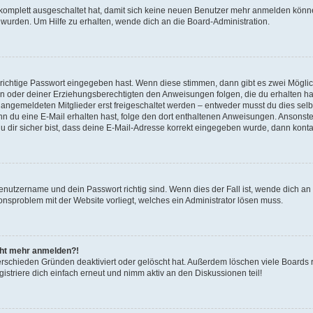
g komplett ausgeschaltet hat, damit sich keine neuen Benutzer mehr anmelden könn
 wurden. Um Hilfe zu erhalten, wende dich an die Board-Administration.
 richtige Passwort eingegeben hast. Wenn diese stimmen, dann gibt es zwei Mögl
tern oder deiner Erziehungsberechtigten den Anweisungen folgen, die du erhalten ha
u angemeldeten Mitglieder erst freigeschaltet werden – entweder musst du dies selbs
. Wenn du eine E-Mail erhalten hast, folge den dort enthaltenen Anweisungen. Ansons
 dir sicher bist, dass deine E-Mail-Adresse korrekt eingegeben wurde, dann kontak
Benutzername und dein Passwort richtig sind. Wenn dies der Fall ist, wende dich a
ionsproblem mit der Website vorliegt, welches ein Administrator lösen muss.
icht mehr anmelden?!
erschieden Gründen deaktiviert oder gelöscht hat. Außerdem löschen viele Boards r
triere dich einfach erneut und nimm aktiv an den Diskussionen teil!