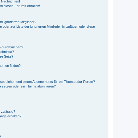
 Nachrichten!
ed dieses Forums erhalten!
d ignorierten Mitglieder?
e oder zur Liste der ignorierten Mitglieder hinzufügen oder diese
en durchsuchen?
gebnisse?
re Seite?
hemen finden?
esezeichen und einem Abonnements für ein Thema oder Forum?
a setzen oder ein Thema abonnieren?
 zulässig?
hänge erhalten?
?