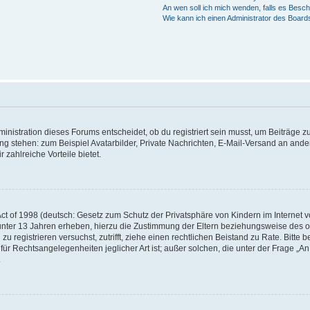
An wen soll ich mich wenden, falls es Besc
Wie kann ich einen Administrator des Board
istration dieses Forums entscheidet, ob du registriert sein musst, um Beiträge zu s
ung stehen: zum Beispiel Avatarbilder, Private Nachrichten, E-Mail-Versand an ander
 zahlreiche Vorteile bietet.
t of 1998 (deutsch: Gesetz zum Schutz der Privatsphäre von Kindern im Internet vo
unter 13 Jahren erheben, hierzu die Zustimmung der Eltern beziehungsweise des o
h zu registrieren versuchst, zutrifft, ziehe einen rechtlichen Beistand zu Rate. Bit
für Rechtsangelegenheiten jeglicher Art ist; außer solchen, die unter der Frage „
.