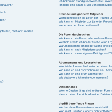
Ich bekomme ständig unerwünschte Private
auftaucht?
Ich habe eine Spam-E-Mail von einem Mitgli
alsch!
Freunde und ignorierte Mitglieder
Wozu benötige ich die Listen der Freunde un
rden?
Wie kann ich Mitglieder zur Liste der Freund
wieder aus den Listen entfernen?
fgefordert, mich anzumelden.
Die Foren durchsuchen
Wie kann ich ein Forum oder mehrere For
Weshalb erhalte ich bei der Suche keine Er
Warum bekomme ich bei der Suche eine lee
Wie kann ich nach Mitgliedern suchen?
Wie kann ich meine eigenen Beiträge und T
Abonnements und Lesezeichen
Was ist der Unterschied zwischen einem L
Wie kann ich ein Lesezeichen auf ein Them
Wie kann ich ein Forum abonnieren?
Wie deaktiviere ich meine Abonnements?
gs?
Dateianhänge
Welche Dateianhänge sind in diesem Forum
Kann ich eine Übersicht all meiner Dateian
phpBB betreffende Fragen
Wer hat diese Forensoftware entwickelt?
Warum ist Funktion x oder y nicht enthalten