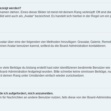
gezeigt werden?
amen stehen. Eines dieser Bilder ist meist mit deinem Rang verknüpft: Oft sind di
ld wird auch als „Avatar“ bezeichnet. Es handelt sich hierbei in der Regel um ein
 Avatar über eine der folgenden vier Methoden hinzufügen: Gravatar, Galerie, Rem
en Avatar benutzen kannst, solltest du die Board-Administration kontaktieren.
viele Beiträge du bislang erstellt hast oder identifizieren bestimmte Benutzer w
 Board-Administration festgelegt wurden. Bitte schreibe keine sinnlosen Beiträge
wird deinen Rang unter Umständen einfach wieder zurücksetzen.
rde ich aufgefordert, mich anzumelden.
ion für Nachrichten an andere Benutzer nutzen, falls diese von der Board-Administ