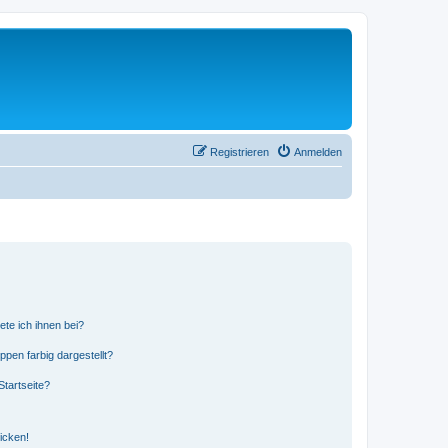
Registrieren
Anmelden
ete ich ihnen bei?
en farbig dargestellt?
tartseite?
icken!