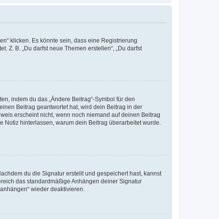
n“ klicken. Es könnte sein, dass eine Registrierung
t. Z. B. „Du darfst neue Themen erstellen“, „Du darfst
iten, indem du das „Ändere Beitrag“-Symbol für den
inen Beitrag geantwortet hat, wird dein Beitrag in der
nweis erscheint nicht, wenn noch niemand auf deinen Beitrag
ne Notiz hinterlassen, warum dein Beitrag überarbeitet wurde.
chdem du die Signatur erstellt und gespeichert hast, kannst
Bereich das standardmäßige Anhängen deiner Signatur
r anhängen“ wieder deaktivieren.