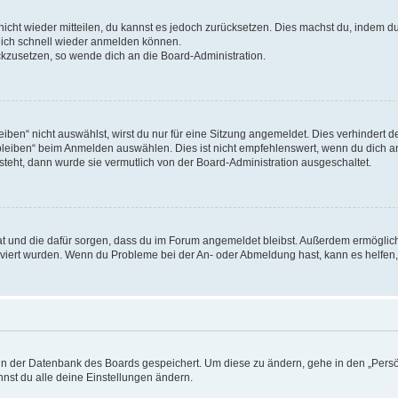
 nicht wieder mitteilen, du kannst es jedoch zurücksetzen. Dies machst du, indem 
 dich schnell wieder anmelden können.
ückzusetzen, so wende dich an die Board-Administration.
en“ nicht auswählst, wirst du nur für eine Sitzung angemeldet. Dies verhindert 
leiben“ beim Anmelden auswählen. Dies ist nicht empfehlenswert, wenn du dich an
 steht, dann wurde sie vermutlich von der Board-Administration ausgeschaltet.
 hat und die dafür sorgen, dass du im Forum angemeldet bleibst. Außerdem ermögli
tiviert wurden. Wenn du Probleme bei der An- oder Abmeldung hast, kann es helfen
n in der Datenbank des Boards gespeichert. Um diese zu ändern, gehe in den „Persö
nst du alle deine Einstellungen ändern.