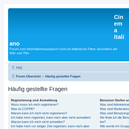
Cin
em
a
Itali
ano
Forum zum Informationsaustausch rund um italienische Filme, besonders der
60er und 70er.
FAQ
Foren-Übersicht
Häufig gestellte Fragen
Häufig gestellte Fragen
Registrierung und Anmeldung
Benutzer-Stufen u
Wozu muss ich mich registrieren?
Was sind Administra
Was ist COPPA?
Was sind Moderator
Warum kann ich mich nicht registrieren?
Was sind Benutzerg
Ich habe mich registriert, kann mich aber nicht anmelden!
Wo finde ich die Ben
Warum kann ich mich nicht anmelden?
bei?
Ich habe mich vor einiger Zeit registriert, kann mich aber
Wie werde ich Grupp