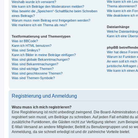
Wie kann ich ein Les
Weshalb wurde ich verwarnt?
Thema abonnieren?
Wie kann ich Beiträge den Moderatoren melden?
Wie kann ich ein Fo
Was bewirkt die „Speichern“-Schaltfläche beim Schreiben
Wie deaktiviere ich
eines Beitrags?
Warum muss mein Beitrag erst freigegeben werden?
Wie markiere ich ein Thema als neu?
Dateianhänge
Welche Dateianhänge
Kann ich eine Übersi
Textformatierung und Thementypen
Was ist BBCode?
Kann ich HTML benutzen?
phpBB betreffende
Was sind Smileys?
Wer hat diese Foren
Kann ich Bilder in meine Beiträge einfügen?
Warum ist Funktion x
Was sind globale Bekanntmachungen?
An wen soll ich mic
Was sind Bekanntmachungen?
juristische Anfragen
Was sind wichtige Themen?
Wie kann ich einen A
Was sind geschlossene Themen?
Was sind Themen-Symbole?
Registrierung und Anmeldung
Wozu muss ich mich registrieren?
Eine Registrierung ist nicht unbedingt zwingend. Die Board-Administration
registriert sein musst, um Beiträge zu schreiben. Auf jeden Fall erhältst du als
zusätzliche Funktionen, die Gästen nicht zur Verfügung stehen: zum Beispiel
E-Mail-Versand an andere Mitglieder, Beitritt zu Benutzergruppen und so wei
Anmeldung, da sie schnell erledigt ist und dir zahlreiche Vorteile bietet.