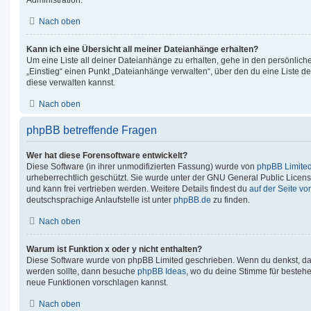
Nach oben
Kann ich eine Übersicht all meiner Dateianhänge erhalten?
Um eine Liste all deiner Dateianhänge zu erhalten, gehe in den persönliche
„Einstieg“ einen Punkt „Dateianhänge verwalten“, über den du eine Liste d
diese verwalten kannst.
Nach oben
phpBB betreffende Fragen
Wer hat diese Forensoftware entwickelt?
Diese Software (in ihrer unmodifizierten Fassung) wurde von
phpBB Limite
urheberrechtlich geschützt. Sie wurde unter der GNU General Public License
und kann frei vertrieben werden. Weitere Details findest du
auf der Seite v
deutschsprachige Anlaufstelle ist unter
phpBB.de
zu finden.
Nach oben
Warum ist Funktion x oder y nicht enthalten?
Diese Software wurde von phpBB Limited geschrieben. Wenn du denkst, das
werden sollte, dann besuche
phpBB Ideas
, wo du deine Stimme für beste
neue Funktionen vorschlagen kannst.
Nach oben