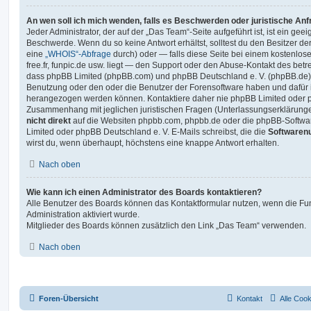
An wen soll ich mich wenden, falls es Beschwerden oder juristische An
Jeder Administrator, der auf der „Das Team“-Seite aufgeführt ist, ist ein geei
Beschwerde. Wenn du so keine Antwort erhältst, solltest du den Besitzer de
eine
„WHOIS“-Abfrage
durch) oder — falls diese Seite bei einem kostenlos
free.fr, funpic.de usw. liegt — den Support oder den Abuse-Kontakt des betr
dass phpBB Limited (phpBB.com) und phpBB Deutschland e. V. (phpBB.de
Benutzung oder den oder die Benutzer der Forensoftware haben und dafür 
herangezogen werden können. Kontaktiere daher nie phpBB Limited oder p
Zusammenhang mit jeglichen juristischen Fragen (Unterlassungserklärunge
nicht direkt
auf die Websiten phpbb.com, phpbb.de oder die phpBB-Softwar
Limited oder phpBB Deutschland e. V. E-Mails schreibst, die die
Softwarenu
wirst du, wenn überhaupt, höchstens eine knappe Antwort erhalten.
Nach oben
Wie kann ich einen Administrator des Boards kontaktieren?
Alle Benutzer des Boards können das Kontaktformular nutzen, wenn die Fun
Administration aktiviert wurde.
Mitglieder des Boards können zusätzlich den Link „Das Team“ verwenden.
Nach oben
Foren-Übersicht
Kontakt
Alle Coo