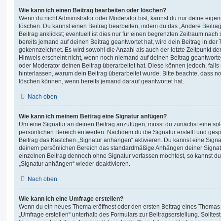
Wie kann ich einen Beitrag bearbeiten oder löschen?
Wenn du nicht Administrator oder Moderator bist, kannst du nur deine eige
löschen. Du kannst einen Beitrag bearbeiten, indem du das „Ändere Beitr
Beitrag anklickst; eventuell ist dies nur für einen begrenzten Zeitraum nac
bereits jemand auf deinen Beitrag geantwortet hat, wird dein Beitrag in der
gekennzeichnet. Es wird sowohl die Anzahl als auch der letzte Zeitpunkt d
Hinweis erscheint nicht, wenn noch niemand auf deinen Beitrag geantwortet
oder Moderator deinen Beitrag überarbeitet hat. Diese können jedoch, falls s
hinterlassen, warum dein Beitrag überarbeitet wurde. Bitte beachte, dass n
löschen können, wenn bereits jemand darauf geantwortet hat.
Nach oben
Wie kann ich meinem Beitrag eine Signatur anfügen?
Um eine Signatur an deinen Beitrag anzufügen, musst du zunächst eine sol
persönlichen Bereich entwerfen. Nachdem du die Signatur erstellt und gesp
Beitrag das Kästchen „Signatur anhängen“ aktivieren. Du kannst eine Signa
deinem persönlichen Bereich das standardmäßige Anhängen deiner Signatu
einzelnen Beitrag dennoch ohne Signatur verfassen möchtest, so kannst du 
„Signatur anhängen“ wieder deaktivieren.
Nach oben
Wie kann ich eine Umfrage erstellen?
Wenn du ein neues Thema eröffnest oder den ersten Beitrag eines Themas be
„Umfrage erstellen“ unterhalb des Formulars zur Beitragserstellung. Solltes