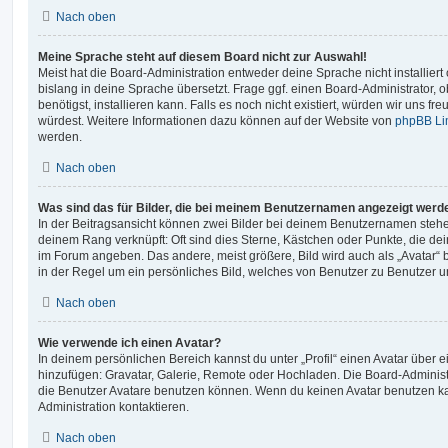
Nach oben
Meine Sprache steht auf diesem Board nicht zur Auswahl!
Meist hat die Board-Administration entweder deine Sprache nicht installier
bislang in deine Sprache übersetzt. Frage ggf. einen Board-Administrator, 
benötigst, installieren kann. Falls es noch nicht existiert, würden wir uns f
würdest. Weitere Informationen dazu können auf der Website von
phpBB Li
werden.
Nach oben
Was sind das für Bilder, die bei meinem Benutzernamen angezeigt werd
In der Beitragsansicht können zwei Bilder bei deinem Benutzernamen stehen.
deinem Rang verknüpft: Oft sind dies Sterne, Kästchen oder Punkte, die de
im Forum angeben. Das andere, meist größere, Bild wird auch als „Avatar“ b
in der Regel um ein persönliches Bild, welches von Benutzer zu Benutzer unt
Nach oben
Wie verwende ich einen Avatar?
In deinem persönlichen Bereich kannst du unter „Profil“ einen Avatar über 
hinzufügen: Gravatar, Galerie, Remote oder Hochladen. Die Board-Adminis
die Benutzer Avatare benutzen können. Wenn du keinen Avatar benutzen kan
Administration kontaktieren.
Nach oben