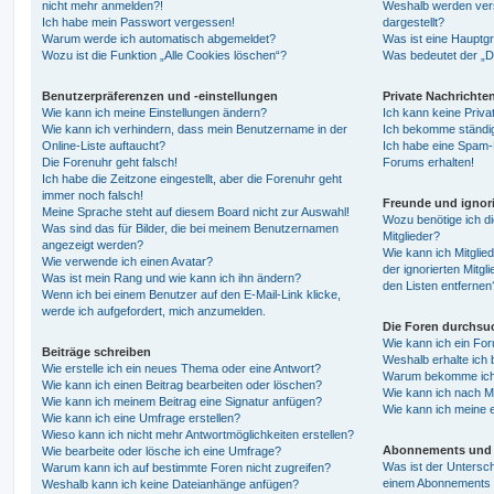
nicht mehr anmelden?!
Weshalb werden ver
Ich habe mein Passwort vergessen!
dargestellt?
Warum werde ich automatisch abgemeldet?
Was ist eine Hauptg
Wozu ist die Funktion „Alle Cookies löschen“?
Was bedeutet der „Da
Benutzerpräferenzen und -einstellungen
Private Nachrichte
Wie kann ich meine Einstellungen ändern?
Ich kann keine Priva
Wie kann ich verhindern, dass mein Benutzername in der
Ich bekomme ständig
Online-Liste auftaucht?
Ich habe eine Spam-E
Die Forenuhr geht falsch!
Forums erhalten!
Ich habe die Zeitzone eingestellt, aber die Forenuhr geht
immer noch falsch!
Freunde und ignori
Meine Sprache steht auf diesem Board nicht zur Auswahl!
Wozu benötige ich di
Was sind das für Bilder, die bei meinem Benutzernamen
Mitglieder?
angezeigt werden?
Wie kann ich Mitglied
Wie verwende ich einen Avatar?
der ignorierten Mitg
Was ist mein Rang und wie kann ich ihn ändern?
den Listen entfernen
Wenn ich bei einem Benutzer auf den E-Mail-Link klicke,
werde ich aufgefordert, mich anzumelden.
Die Foren durchsu
Wie kann ich ein Fo
Beiträge schreiben
Weshalb erhalte ich 
Wie erstelle ich ein neues Thema oder eine Antwort?
Warum bekomme ich b
Wie kann ich einen Beitrag bearbeiten oder löschen?
Wie kann ich nach M
Wie kann ich meinem Beitrag eine Signatur anfügen?
Wie kann ich meine 
Wie kann ich eine Umfrage erstellen?
Wieso kann ich nicht mehr Antwortmöglichkeiten erstellen?
Abonnements und 
Wie bearbeite oder lösche ich eine Umfrage?
Was ist der Untersc
Warum kann ich auf bestimmte Foren nicht zugreifen?
einem Abonnements 
Weshalb kann ich keine Dateianhänge anfügen?