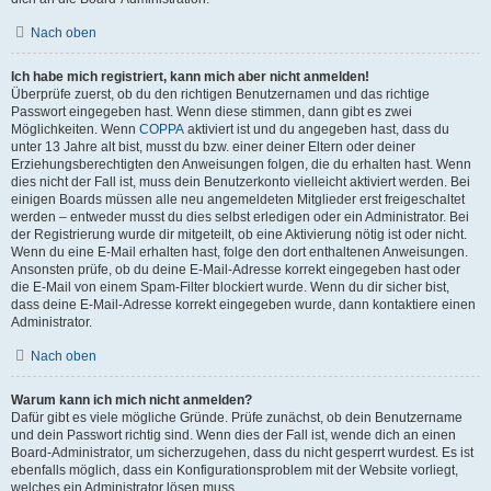
Nach oben
Ich habe mich registriert, kann mich aber nicht anmelden!
Überprüfe zuerst, ob du den richtigen Benutzernamen und das richtige
Passwort eingegeben hast. Wenn diese stimmen, dann gibt es zwei
Möglichkeiten. Wenn
COPPA
aktiviert ist und du angegeben hast, dass du
unter 13 Jahre alt bist, musst du bzw. einer deiner Eltern oder deiner
Erziehungsberechtigten den Anweisungen folgen, die du erhalten hast. Wenn
dies nicht der Fall ist, muss dein Benutzerkonto vielleicht aktiviert werden. Bei
einigen Boards müssen alle neu angemeldeten Mitglieder erst freigeschaltet
werden – entweder musst du dies selbst erledigen oder ein Administrator. Bei
der Registrierung wurde dir mitgeteilt, ob eine Aktivierung nötig ist oder nicht.
Wenn du eine E-Mail erhalten hast, folge den dort enthaltenen Anweisungen.
Ansonsten prüfe, ob du deine E-Mail-Adresse korrekt eingegeben hast oder
die E-Mail von einem Spam-Filter blockiert wurde. Wenn du dir sicher bist,
dass deine E-Mail-Adresse korrekt eingegeben wurde, dann kontaktiere einen
Administrator.
Nach oben
Warum kann ich mich nicht anmelden?
Dafür gibt es viele mögliche Gründe. Prüfe zunächst, ob dein Benutzername
und dein Passwort richtig sind. Wenn dies der Fall ist, wende dich an einen
Board-Administrator, um sicherzugehen, dass du nicht gesperrt wurdest. Es ist
ebenfalls möglich, dass ein Konfigurationsproblem mit der Website vorliegt,
welches ein Administrator lösen muss.