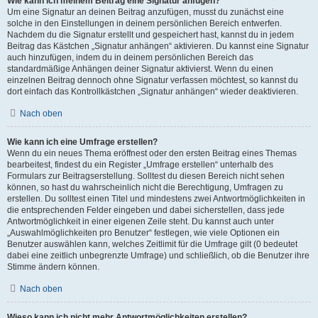
Wie kann ich meinem Beitrag eine Signatur anfügen?
Um eine Signatur an deinen Beitrag anzufügen, musst du zunächst eine
solche in den Einstellungen in deinem persönlichen Bereich entwerfen.
Nachdem du die Signatur erstellt und gespeichert hast, kannst du in jedem
Beitrag das Kästchen „Signatur anhängen“ aktivieren. Du kannst eine Signatur
auch hinzufügen, indem du in deinem persönlichen Bereich das
standardmäßige Anhängen deiner Signatur aktivierst. Wenn du einen
einzelnen Beitrag dennoch ohne Signatur verfassen möchtest, so kannst du
dort einfach das Kontrollkästchen „Signatur anhängen“ wieder deaktivieren.
Nach oben
Wie kann ich eine Umfrage erstellen?
Wenn du ein neues Thema eröffnest oder den ersten Beitrag eines Themas
bearbeitest, findest du ein Register „Umfrage erstellen“ unterhalb des
Formulars zur Beitragserstellung. Solltest du diesen Bereich nicht sehen
können, so hast du wahrscheinlich nicht die Berechtigung, Umfragen zu
erstellen. Du solltest einen Titel und mindestens zwei Antwortmöglichkeiten in
die entsprechenden Felder eingeben und dabei sicherstellen, dass jede
Antwortmöglichkeit in einer eigenen Zeile steht. Du kannst auch unter
„Auswahlmöglichkeiten pro Benutzer“ festlegen, wie viele Optionen ein
Benutzer auswählen kann, welches Zeitlimit für die Umfrage gilt (0 bedeutet
dabei eine zeitlich unbegrenzte Umfrage) und schließlich, ob die Benutzer ihre
Stimme ändern können.
Nach oben
Wieso kann ich nicht mehr Antwortmöglichkeiten erstellen?