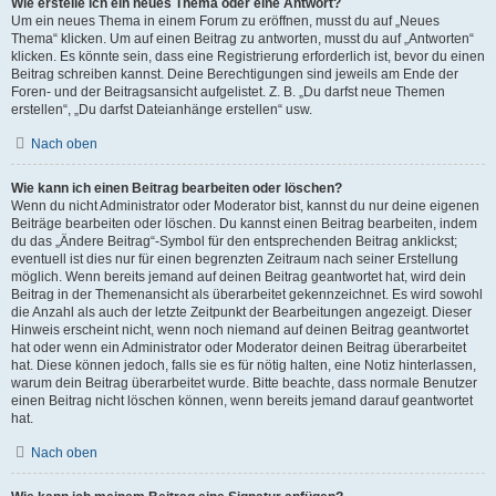
Wie erstelle ich ein neues Thema oder eine Antwort?
Um ein neues Thema in einem Forum zu eröffnen, musst du auf „Neues
Thema“ klicken. Um auf einen Beitrag zu antworten, musst du auf „Antworten“
klicken. Es könnte sein, dass eine Registrierung erforderlich ist, bevor du einen
Beitrag schreiben kannst. Deine Berechtigungen sind jeweils am Ende der
Foren- und der Beitragsansicht aufgelistet. Z. B. „Du darfst neue Themen
erstellen“, „Du darfst Dateianhänge erstellen“ usw.
Nach oben
Wie kann ich einen Beitrag bearbeiten oder löschen?
Wenn du nicht Administrator oder Moderator bist, kannst du nur deine eigenen
Beiträge bearbeiten oder löschen. Du kannst einen Beitrag bearbeiten, indem
du das „Ändere Beitrag“-Symbol für den entsprechenden Beitrag anklickst;
eventuell ist dies nur für einen begrenzten Zeitraum nach seiner Erstellung
möglich. Wenn bereits jemand auf deinen Beitrag geantwortet hat, wird dein
Beitrag in der Themenansicht als überarbeitet gekennzeichnet. Es wird sowohl
die Anzahl als auch der letzte Zeitpunkt der Bearbeitungen angezeigt. Dieser
Hinweis erscheint nicht, wenn noch niemand auf deinen Beitrag geantwortet
hat oder wenn ein Administrator oder Moderator deinen Beitrag überarbeitet
hat. Diese können jedoch, falls sie es für nötig halten, eine Notiz hinterlassen,
warum dein Beitrag überarbeitet wurde. Bitte beachte, dass normale Benutzer
einen Beitrag nicht löschen können, wenn bereits jemand darauf geantwortet
hat.
Nach oben