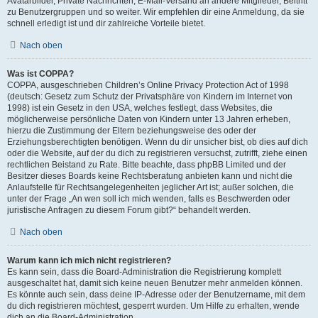
Avatarbilder, Private Nachrichten, E-Mail-Versand an andere Mitglieder, Beitritt
zu Benutzergruppen und so weiter. Wir empfehlen dir eine Anmeldung, da sie
schnell erledigt ist und dir zahlreiche Vorteile bietet.
Nach oben
Was ist COPPA?
COPPA, ausgeschrieben Children’s Online Privacy Protection Act of 1998
(deutsch: Gesetz zum Schutz der Privatsphäre von Kindern im Internet von
1998) ist ein Gesetz in den USA, welches festlegt, dass Websites, die
möglicherweise persönliche Daten von Kindern unter 13 Jahren erheben,
hierzu die Zustimmung der Eltern beziehungsweise des oder der
Erziehungsberechtigten benötigen. Wenn du dir unsicher bist, ob dies auf dich
oder die Website, auf der du dich zu registrieren versuchst, zutrifft, ziehe einen
rechtlichen Beistand zu Rate. Bitte beachte, dass phpBB Limited und der
Besitzer dieses Boards keine Rechtsberatung anbieten kann und nicht die
Anlaufstelle für Rechtsangelegenheiten jeglicher Art ist; außer solchen, die
unter der Frage „An wen soll ich mich wenden, falls es Beschwerden oder
juristische Anfragen zu diesem Forum gibt?“ behandelt werden.
Nach oben
Warum kann ich mich nicht registrieren?
Es kann sein, dass die Board-Administration die Registrierung komplett
ausgeschaltet hat, damit sich keine neuen Benutzer mehr anmelden können.
Es könnte auch sein, dass deine IP-Adresse oder der Benutzername, mit dem
du dich registrieren möchtest, gesperrt wurden. Um Hilfe zu erhalten, wende
dich an die Board-Administration.