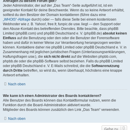
Anfragen zu diesem Forum gibt?
Jeder Administrator, der auf der „Das Team“-Seite aufgeführt ist, ist ein
geeigneter Kontakt für deine Beschwerde. Wenn du so keine Antwort erhältst,
solltest du den Besitzer der Domain kontaktieren (führe dazu eine
„WHOIS“-Abfrage
durch) oder — falls diese Seite bei einem kostenlosen
Webhoster wie z. B. Yahoo!, free.fr, funpic.de usw. liegt — den Support oder
den Abuse-Kontakt des betreffenden Dienstes. Bitte beachte, dass phpBB
Limited (phpBB.com) und phpBB Deutschland e. V. (phpBB.de)
absolut keinen
Einfluss
auf die Benutzung oder den oder die Benutzer der Forensoftware
haben und dafür in keiner Weise zur Verantwortung herangezogen werden
können. Kontaktiere daher nie phpBB Limited oder phpBB Deutschland e. V. in
Zusammenhang mit jeglichen juristischen Fragen (Unterlassungserklärungen,
Haftungsfragen usw.), die
sich nicht direkt
auf die Websiten phpbb.com,
phpbb.de oder die phpBB-Software selbst beziehen. Falls du phpBB Limited
oder phpBB Deutschland e. V. E-Mails schreibst, die die
Softwarenutzung
durch Dritte
betreffen, so wirst du, wenn überhaupt, höchstens eine knappe
Antwort erhalten.
Nach oben
Wie kann ich einen Administrator des Boards kontaktieren?
Alle Benutzer des Boards können das Kontaktformular nutzen, wenn die
Funktion durch die Board-Administration aktiviert wurde.
Mitglieder des Boards können zusätzlich den Link „Das Team“ verwenden.
Nach oben
Gehe zu