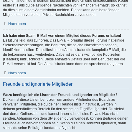
löschen, indem du in deinem persönlichen Bereich eine entsprechende Regel
erstellst. Falls du belästigende Nachrichten von jemandem erhältst, so kannst
du dies auch einem Administrator melden. Dieser kann dem betreffenden
Mitglied dann verbieten, Private Nachrichten zu versenden.
Nach oben
Ich habe eine Spam-E-Mail von einem Mitglied dieses Forums erhalten!
Es tut uns leid, das zu hören. Das E-Mail-Formular dieses Forums hat einige
Sicherheitsvorkehrungen, die Benutzer, die solche Nachrichten senden,
identifizieren sollen. Du solltest einem Administrator die komplette E-Mail, die
du bekommen hast, weiterleiten. Dabei ist es ganz wichtig, die Kopfzeilen
(Headers) mitzuschicken. Diese enthalten Details über den Benutzer, der die
E-Mail verschickt hat. Der Administrator kann dann entsprechend reagieren.
Nach oben
Freunde und ignorierte Mitglieder
Wozu benötige ich die Listen der Freunde und ignorierten Mitglieder?
Du kannst diese Listen benutzen, um andere Mitglieder des Boards zu
verwalten. Mitglieder, die du deiner Freundesliste hinzufügst, werden in
deinem persönlichen Bereich für den schnellen Zugriff aufgelistet. Du siehst
dort deren Onlinestatus und kannst ihnen schnell eine Private Nachricht
senden. Abhängig von dem Style, den du verwendest, können Beiträge deiner
Freunde auch hervorgehoben sein. Wenn du einen Benutzer ignorierst, dann
siehst du seine Beiträge standardmäßig nicht.