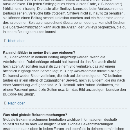
auszudrücken. Für jeden Smiley gibt es einen kurzen Code, z. B. bedeutet :)
fröhlich und :( traurig. Die Liste aller Smileys kannst du beim Verfassen eines
Beitrags sehen. Versuche bitte trotzdem, Smileys nicht zu häufig zu benutzen,
sie können einen Beitrag schnell unlesbar machen und ein Moderator könnte
deshalb deinen Beitrag entsprechend überarbeiten oder gar komplett löschen.
Die Board-Administration kann auch die Anzahl der Smileys begrenzen, die du
in einem Beitrag benutzen kannst.
Nach oben
Kann ich Bilder in meine Beiträge einfügen?
Ja, Bilder können in deinem Beitrag angezeigt werden. Wenn die
Administration Dateianhänge erlaubt hat, kannst du das Bild auch direkt
hochladen. Ansonsten musst du zu einem Bild verlinken, das auf einem
öffentlich zugänglichen Server liegt, z. B. http://www.domain.tld/mein-bild.gif.
Du kannst weder Bilder verlinken, die sich auf deinem eigenen PC befinden
(außer es ist ein öffentlich zugänglicher Server), noch zu Bildern, die nur nach
einer Anmeldung verfügbar sind, z. B. Hotmail- oder Yahoo-Mailboxen, mit
einem Passwort geschützte Seiten usw. Um das Bild anzuzeigen, benutze den
BBCode-Tag „[img]“.
Nach oben
Was sind globale Bekanntmachungen?
Globale Bekanntmachungen beinhalten wichtige Informationen, deshalb
solltest du sie so bald wie möglich lesen. Globale Bekanntmachungen
erscheinen ganz oben in jedem Forum und ebenfalls in deinem persönlichen