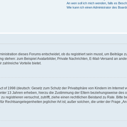
An wen soll ich mich wenden, falls es Besc
Wie kann ich einen Administrator des Board
istration dieses Forums entscheidet, ob du registriert sein musst, um Beiträge zu s
ung stehen: zum Beispiel Avatarbilder, Private Nachrichten, E-Mail-Versand an ander
 zahlreiche Vorteile bietet.
t of 1998 (deutsch: Gesetz zum Schutz der Privatsphäre von Kindern im Internet vo
unter 13 Jahren erheben, hierzu die Zustimmung der Eltern beziehungsweise des o
h zu registrieren versuchst, zutrifft, ziehe einen rechtlichen Beistand zu Rate. Bit
für Rechtsangelegenheiten jeglicher Art ist; außer solchen, die unter der Frage „
.