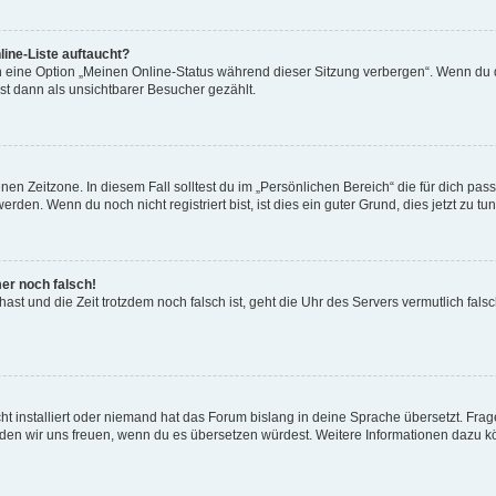
ine-Liste auftaucht?
n eine Option „Meinen Online-Status während dieser Sitzung verbergen“. Wenn du d
st dann als unsichtbarer Besucher gezählt.
en Zeitzone. In diesem Fall solltest du im „Persönlichen Bereich“ die für dich passe
den. Wenn du noch nicht registriert bist, ist dies ein guter Grund, dies jetzt zu tun
mer noch falsch!
t hast und die Zeit trotzdem noch falsch ist, geht die Uhr des Servers vermutlich fal
t installiert oder niemand hat das Forum bislang in deine Sprache übersetzt. Frag
, würden wir uns freuen, wenn du es übersetzen würdest. Weitere Informationen dazu