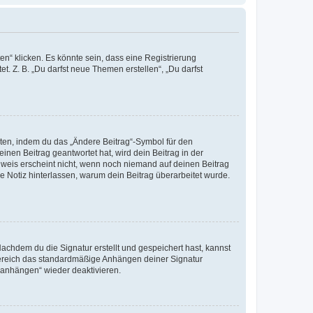
n“ klicken. Es könnte sein, dass eine Registrierung
t. Z. B. „Du darfst neue Themen erstellen“, „Du darfst
iten, indem du das „Ändere Beitrag“-Symbol für den
inen Beitrag geantwortet hat, wird dein Beitrag in der
nweis erscheint nicht, wenn noch niemand auf deinen Beitrag
ne Notiz hinterlassen, warum dein Beitrag überarbeitet wurde.
chdem du die Signatur erstellt und gespeichert hast, kannst
Bereich das standardmäßige Anhängen deiner Signatur
r anhängen“ wieder deaktivieren.