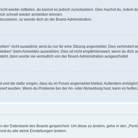
 nicht wieder mitteilen, du kannst es jedoch zurücksetzen. Dies machst du, indem 
 dich schnell wieder anmelden können.
ückzusetzen, so wende dich an die Board-Administration.
en“ nicht auswählst, wirst du nur für eine Sitzung angemeldet. Dies verhindert 
leiben“ beim Anmelden auswählen. Dies ist nicht empfehlenswert, wenn du dich an
 steht, dann wurde sie vermutlich von der Board-Administration ausgeschaltet.
 hat und die dafür sorgen, dass du im Forum angemeldet bleibst. Außerdem ermögli
tiviert wurden. Wenn du Probleme bei der An- oder Abmeldung hast, kann es helfen
n in der Datenbank des Boards gespeichert. Um diese zu ändern, gehe in den „Persö
nst du alle deine Einstellungen ändern.