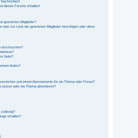
 Nachrichten!
ed dieses Forums erhalten!
d ignorierten Mitglieder?
e oder zur Liste der ignorierten Mitglieder hinzufügen oder diese
en durchsuchen?
gebnisse?
re Seite?
hemen finden?
esezeichen und einem Abonnements für ein Thema oder Forum?
a setzen oder ein Thema abonnieren?
 zulässig?
hänge erhalten?
?