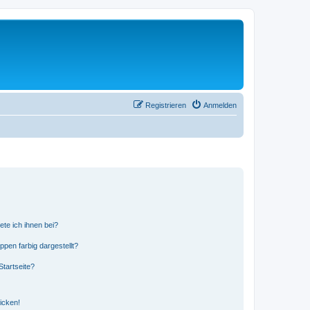
Registrieren
Anmelden
ete ich ihnen bei?
en farbig dargestellt?
tartseite?
icken!