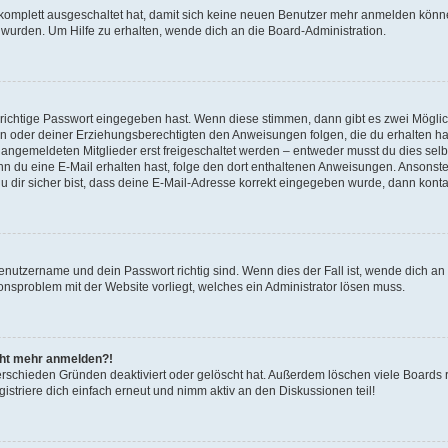
g komplett ausgeschaltet hat, damit sich keine neuen Benutzer mehr anmelden könn
 wurden. Um Hilfe zu erhalten, wende dich an die Board-Administration.
 richtige Passwort eingegeben hast. Wenn diese stimmen, dann gibt es zwei Mögl
tern oder deiner Erziehungsberechtigten den Anweisungen folgen, die du erhalten ha
u angemeldeten Mitglieder erst freigeschaltet werden – entweder musst du dies selbs
. Wenn du eine E-Mail erhalten hast, folge den dort enthaltenen Anweisungen. Ansons
 dir sicher bist, dass deine E-Mail-Adresse korrekt eingegeben wurde, dann kontak
Benutzername und dein Passwort richtig sind. Wenn dies der Fall ist, wende dich a
ionsproblem mit der Website vorliegt, welches ein Administrator lösen muss.
icht mehr anmelden?!
erschieden Gründen deaktiviert oder gelöscht hat. Außerdem löschen viele Boards r
triere dich einfach erneut und nimm aktiv an den Diskussionen teil!