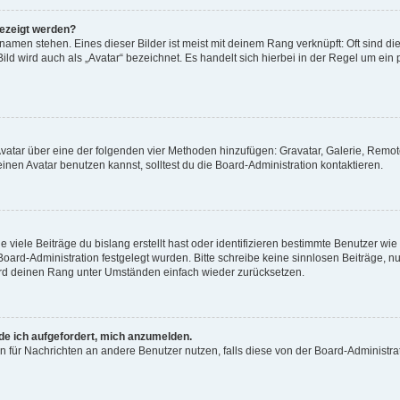
gezeigt werden?
amen stehen. Eines dieser Bilder ist meist mit deinem Rang verknüpft: Oft sind di
ld wird auch als „Avatar“ bezeichnet. Es handelt sich hierbei in der Regel um ein
 Avatar über eine der folgenden vier Methoden hinzufügen: Gravatar, Galerie, Rem
en Avatar benutzen kannst, solltest du die Board-Administration kontaktieren.
viele Beiträge du bislang erstellt hast oder identifizieren bestimmte Benutzer w
 Board-Administration festgelegt wurden. Bitte schreibe keine sinnlosen Beiträge
wird deinen Rang unter Umständen einfach wieder zurücksetzen.
rde ich aufgefordert, mich anzumelden.
ion für Nachrichten an andere Benutzer nutzen, falls diese von der Board-Administ