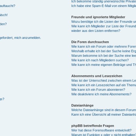
Ich bekomme ständig unerwünschte Private
auftaucht?
Ich habe eine Spam-E-Mail von einem Mitgli
alsch!
Freunde und ignorierte Mitglieder
Wozu benötige ich die Listen der Freunde un
rden?
Wie kann ich Mitglieder zur Liste der Freund
wieder aus den Listen entfernen?
fgefordert, mich anzumelden.
Die Foren durchsuchen
Wie kann ich ein Forum oder mehrere For
Weshalb erhalte ich bei der Suche keine Er
Warum bekomme ich bei der Suche eine lee
Wie kann ich nach Mitgliedern suchen?
Wie kann ich meine eigenen Beiträge und T
Abonnements und Lesezeichen
Was ist der Unterschied zwischen einem L
Wie kann ich ein Lesezeichen auf ein Them
Wie kann ich ein Forum abonnieren?
Wie deaktiviere ich meine Abonnements?
gs?
Dateianhänge
Welche Dateianhänge sind in diesem Forum
Kann ich eine Übersicht all meiner Dateian
phpBB betreffende Fragen
Wer hat diese Forensoftware entwickelt?
Warum ist Funktion x oder y nicht enthalten