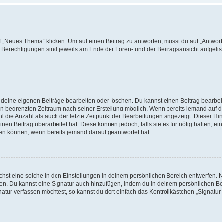
„Neues Thema“ klicken. Um auf einen Beitrag zu antworten, musst du auf „Antworte
e Berechtigungen sind jeweils am Ende der Foren- und der Beitragsansicht aufgeliste
r deine eigenen Beiträge bearbeiten oder löschen. Du kannst einen Beitrag bearbe
inen begrenzten Zeitraum nach seiner Erstellung möglich. Wenn bereits jemand auf de
 die Anzahl als auch der letzte Zeitpunkt der Bearbeitungen angezeigt. Dieser Hi
en Beitrag überarbeitet hat. Diese können jedoch, falls sie es für nötig halten, ei
hen können, wenn bereits jemand darauf geantwortet hat.
st eine solche in den Einstellungen in deinem persönlichen Bereich entwerfen. Na
eren. Du kannst eine Signatur auch hinzufügen, indem du in deinem persönlichen 
atur verfassen möchtest, so kannst du dort einfach das Kontrollkästchen „Signatu