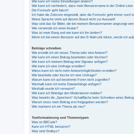
Wie kann ich meine Einstellungen ändern?
Wie kann ich verhindern, dass mein Benutzername in der Online-Liste 
Die Forenuhr geht falsch!
Ich habe die Zeitzone eingestellt, aber die Forenuhr geht immer noch f
Meine Sprache steht auf diesem Board nicht zur Auswahl!
Was sind das für Bilder, die bei meinem Benutzernamen angezeigt we
Wie verwende ich einen Avatar?
Was ist mein Rang und wie kann ich ihn ändern?
Wenn ich bei einem Benutzer auf den E-Mail-Link klicke, werde ich au
Beiträge schreiben
Wie erstelle ich ein neues Thema oder eine Antwort?
Wie kann ich einen Beitrag bearbeiten oder löschen?
Wie kann ich meinem Beitrag eine Signatur anfügen?
Wie kann ich eine Umfrage erstellen?
Wieso kann ich nicht mehr Antwortmöglichkeiten erstellen?
Wie bearbeite oder lösche ich eine Umfrage?
Warum kann ich auf bestimmte Foren nicht zugreifen?
Weshalb kann ich keine Dateianhänge anfügen?
Weshalb wurde ich verwarnt?
Wie kann ich Beiträge den Moderatoren melden?
Was bewirkt die „Speichern“-Schaltfläche beim Schreiben eines Beitra
Warum muss mein Beitrag erst freigegeben werden?
Wie markiere ich ein Thema als neu?
Textformatierung und Thementypen
Was ist BBCode?
Kann ich HTML benutzen?
Was sind Smileys?