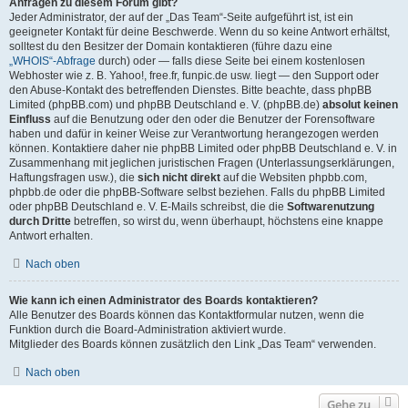
Anfragen zu diesem Forum gibt?
Jeder Administrator, der auf der „Das Team“-Seite aufgeführt ist, ist ein
geeigneter Kontakt für deine Beschwerde. Wenn du so keine Antwort erhältst,
solltest du den Besitzer der Domain kontaktieren (führe dazu eine
„WHOIS“-Abfrage
durch) oder — falls diese Seite bei einem kostenlosen
Webhoster wie z. B. Yahoo!, free.fr, funpic.de usw. liegt — den Support oder
den Abuse-Kontakt des betreffenden Dienstes. Bitte beachte, dass phpBB
Limited (phpBB.com) und phpBB Deutschland e. V. (phpBB.de)
absolut keinen
Einfluss
auf die Benutzung oder den oder die Benutzer der Forensoftware
haben und dafür in keiner Weise zur Verantwortung herangezogen werden
können. Kontaktiere daher nie phpBB Limited oder phpBB Deutschland e. V. in
Zusammenhang mit jeglichen juristischen Fragen (Unterlassungserklärungen,
Haftungsfragen usw.), die
sich nicht direkt
auf die Websiten phpbb.com,
phpbb.de oder die phpBB-Software selbst beziehen. Falls du phpBB Limited
oder phpBB Deutschland e. V. E-Mails schreibst, die die
Softwarenutzung
durch Dritte
betreffen, so wirst du, wenn überhaupt, höchstens eine knappe
Antwort erhalten.
Nach oben
Wie kann ich einen Administrator des Boards kontaktieren?
Alle Benutzer des Boards können das Kontaktformular nutzen, wenn die
Funktion durch die Board-Administration aktiviert wurde.
Mitglieder des Boards können zusätzlich den Link „Das Team“ verwenden.
Nach oben
Gehe zu