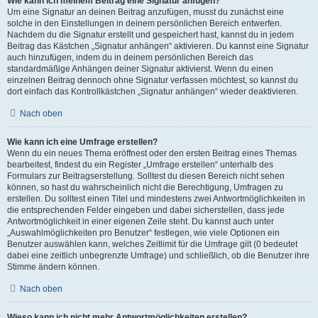
Wie kann ich meinem Beitrag eine Signatur anfügen?
Um eine Signatur an deinen Beitrag anzufügen, musst du zunächst eine
solche in den Einstellungen in deinem persönlichen Bereich entwerfen.
Nachdem du die Signatur erstellt und gespeichert hast, kannst du in jedem
Beitrag das Kästchen „Signatur anhängen“ aktivieren. Du kannst eine Signatur
auch hinzufügen, indem du in deinem persönlichen Bereich das
standardmäßige Anhängen deiner Signatur aktivierst. Wenn du einen
einzelnen Beitrag dennoch ohne Signatur verfassen möchtest, so kannst du
dort einfach das Kontrollkästchen „Signatur anhängen“ wieder deaktivieren.
Nach oben
Wie kann ich eine Umfrage erstellen?
Wenn du ein neues Thema eröffnest oder den ersten Beitrag eines Themas
bearbeitest, findest du ein Register „Umfrage erstellen“ unterhalb des
Formulars zur Beitragserstellung. Solltest du diesen Bereich nicht sehen
können, so hast du wahrscheinlich nicht die Berechtigung, Umfragen zu
erstellen. Du solltest einen Titel und mindestens zwei Antwortmöglichkeiten in
die entsprechenden Felder eingeben und dabei sicherstellen, dass jede
Antwortmöglichkeit in einer eigenen Zeile steht. Du kannst auch unter
„Auswahlmöglichkeiten pro Benutzer“ festlegen, wie viele Optionen ein
Benutzer auswählen kann, welches Zeitlimit für die Umfrage gilt (0 bedeutet
dabei eine zeitlich unbegrenzte Umfrage) und schließlich, ob die Benutzer ihre
Stimme ändern können.
Nach oben
Wieso kann ich nicht mehr Antwortmöglichkeiten erstellen?