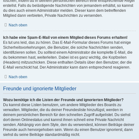
löschen, indem du in deinem persönlichen Bereich eine entsprechende Regel
erstellst. Falls du belästigende Nachrichten von jemandem erhältst, so kannst
du dies auch einem Administrator melden. Dieser kann dem betreffenden
Mitglied dann verbieten, Private Nachrichten zu versenden.
Nach oben
Ich habe eine Spam-E-Mail von einem Mitglied dieses Forums erhalten!
Es tut uns leid, das zu hören. Das E-Mail-Formular dieses Forums hat einige
Sicherheitsvorkehrungen, die Benutzer, die solche Nachrichten senden,
identifizieren sollen. Du solltest einem Administrator die komplette E-Mail, die
du bekommen hast, weiterleiten. Dabei ist es ganz wichtig, die Kopfzeilen
(Headers) mitzuschicken. Diese enthalten Details über den Benutzer, der die
E-Mail verschickt hat. Der Administrator kann dann entsprechend reagieren.
Nach oben
Freunde und ignorierte Mitglieder
Wozu benötige ich die Listen der Freunde und ignorierten Mitglieder?
Du kannst diese Listen benutzen, um andere Mitglieder des Boards zu
verwalten. Mitglieder, die du deiner Freundesliste hinzufügst, werden in
deinem persönlichen Bereich für den schnellen Zugriff aufgelistet. Du siehst
dort deren Onlinestatus und kannst ihnen schnell eine Private Nachricht
senden. Abhängig von dem Style, den du verwendest, können Beiträge deiner
Freunde auch hervorgehoben sein. Wenn du einen Benutzer ignorierst, dann
siehst du seine Beiträge standardmäßig nicht.