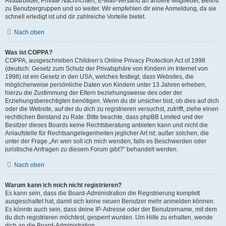
Avatarbilder, Private Nachrichten, E-Mail-Versand an andere Mitglieder, Beitritt
zu Benutzergruppen und so weiter. Wir empfehlen dir eine Anmeldung, da sie
schnell erledigt ist und dir zahlreiche Vorteile bietet.
Nach oben
Was ist COPPA?
COPPA, ausgeschrieben Children’s Online Privacy Protection Act of 1998
(deutsch: Gesetz zum Schutz der Privatsphäre von Kindern im Internet von
1998) ist ein Gesetz in den USA, welches festlegt, dass Websites, die
möglicherweise persönliche Daten von Kindern unter 13 Jahren erheben,
hierzu die Zustimmung der Eltern beziehungsweise des oder der
Erziehungsberechtigten benötigen. Wenn du dir unsicher bist, ob dies auf dich
oder die Website, auf der du dich zu registrieren versuchst, zutrifft, ziehe einen
rechtlichen Beistand zu Rate. Bitte beachte, dass phpBB Limited und der
Besitzer dieses Boards keine Rechtsberatung anbieten kann und nicht die
Anlaufstelle für Rechtsangelegenheiten jeglicher Art ist; außer solchen, die
unter der Frage „An wen soll ich mich wenden, falls es Beschwerden oder
juristische Anfragen zu diesem Forum gibt?“ behandelt werden.
Nach oben
Warum kann ich mich nicht registrieren?
Es kann sein, dass die Board-Administration die Registrierung komplett
ausgeschaltet hat, damit sich keine neuen Benutzer mehr anmelden können.
Es könnte auch sein, dass deine IP-Adresse oder der Benutzername, mit dem
du dich registrieren möchtest, gesperrt wurden. Um Hilfe zu erhalten, wende
dich an die Board-Administration.