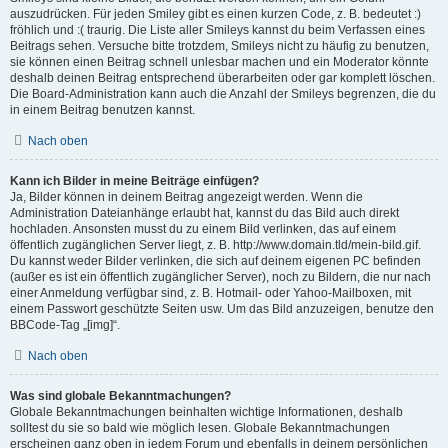
auszudrücken. Für jeden Smiley gibt es einen kurzen Code, z. B. bedeutet :)
fröhlich und :( traurig. Die Liste aller Smileys kannst du beim Verfassen eines
Beitrags sehen. Versuche bitte trotzdem, Smileys nicht zu häufig zu benutzen,
sie können einen Beitrag schnell unlesbar machen und ein Moderator könnte
deshalb deinen Beitrag entsprechend überarbeiten oder gar komplett löschen.
Die Board-Administration kann auch die Anzahl der Smileys begrenzen, die du
in einem Beitrag benutzen kannst.
Nach oben
Kann ich Bilder in meine Beiträge einfügen?
Ja, Bilder können in deinem Beitrag angezeigt werden. Wenn die
Administration Dateianhänge erlaubt hat, kannst du das Bild auch direkt
hochladen. Ansonsten musst du zu einem Bild verlinken, das auf einem
öffentlich zugänglichen Server liegt, z. B. http://www.domain.tld/mein-bild.gif.
Du kannst weder Bilder verlinken, die sich auf deinem eigenen PC befinden
(außer es ist ein öffentlich zugänglicher Server), noch zu Bildern, die nur nach
einer Anmeldung verfügbar sind, z. B. Hotmail- oder Yahoo-Mailboxen, mit
einem Passwort geschützte Seiten usw. Um das Bild anzuzeigen, benutze den
BBCode-Tag „[img]“.
Nach oben
Was sind globale Bekanntmachungen?
Globale Bekanntmachungen beinhalten wichtige Informationen, deshalb
solltest du sie so bald wie möglich lesen. Globale Bekanntmachungen
erscheinen ganz oben in jedem Forum und ebenfalls in deinem persönlichen