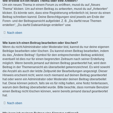
Wie erstelle ich ein neues Thema oder eine Antwort?
Um ein neues Thema in einem Forum zu eröffnen, musst du auf „Neues
Thema“ klicken. Um auf einen Beitrag zu antworten, musst du auf „Antworten“
klicken. Es könnte sein, dass eine Registrierung erforderlich ist, bevor du einen
Beitrag schreiben kannst. Deine Berechtigungen sind jeweils am Ende der
Foren- und der Beitragsansicht aufgelistet. Z. B. „Du darfst neue Themen
erstellen“, „Du darfst Dateianhänge erstellen“ usw.
Nach oben
Wie kann ich einen Beitrag bearbeiten oder löschen?
Wenn du nicht Administrator oder Moderator bist, kannst du nur deine eigenen
Beiträge bearbeiten oder löschen. Du kannst einen Beitrag bearbeiten, indem
du das „Ändere Beitrag“-Symbol für den entsprechenden Beitrag anklickst;
eventuell ist dies nur für einen begrenzten Zeitraum nach seiner Erstellung
möglich. Wenn bereits jemand auf deinen Beitrag geantwortet hat, wird dein
Beitrag in der Themenansicht als überarbeitet gekennzeichnet. Es wird sowohl
die Anzahl als auch der letzte Zeitpunkt der Bearbeitungen angezeigt. Dieser
Hinweis erscheint nicht, wenn noch niemand auf deinen Beitrag geantwortet
hat oder wenn ein Administrator oder Moderator deinen Beitrag überarbeitet
hat. Diese können jedoch, falls sie es für nötig halten, eine Notiz hinterlassen,
warum dein Beitrag überarbeitet wurde. Bitte beachte, dass normale Benutzer
einen Beitrag nicht löschen können, wenn bereits jemand darauf geantwortet
hat.
Nach oben