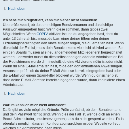
Nach oben
Ich habe mich registriert, kann mich aber nicht anmelden!
Überprüfe zuerst, ob du den richtigen Benutzernamen und das richtige
Passwort eingegeben hast. Wenn diese stimmen, dann gibt es zwei
Möglichkeiten. Wenn
COPPA
aktiviert ist und du angegeben hast, dass du
unter 13 Jahre alt bist, musst du bzw. einer deiner Eltern oder deiner
Erziehungsberechtigten den Anweisungen folgen, die du erhalten hast. Wenn
dies nicht der Fall ist, muss dein Benutzerkonto vielleicht aktiviert werden. Bei
einigen Boards müssen alle neu angemeldeten Mitglieder erst freigeschaltet
werden – entweder musst du dies selbst erledigen oder ein Administrator. Bei
der Registrierung wurde dir mitgeteilt, ob eine Aktivierung nötig ist oder nicht.
Wenn du eine E-Mail erhalten hast, folge den dort enthaltenen Anweisungen.
Ansonsten prüfe, ob du deine E-Mail-Adresse korrekt eingegeben hast oder
die E-Mail von einem Spam-Filter blockiert wurde. Wenn du dir sicher bist,
dass deine E-Mail-Adresse korrekt eingegeben wurde, dann kontaktiere einen
Administrator.
Nach oben
Warum kann ich mich nicht anmelden?
Dafür gibt es viele mögliche Gründe. Prüfe zunächst, ob dein Benutzername
und dein Passwort richtig sind. Wenn dies der Fall ist, wende dich an einen
Board-Administrator, um sicherzugehen, dass du nicht gesperrt wurdest. Es ist
ebenfalls möglich, dass ein Konfigurationsproblem mit der Website vorliegt,
welches ein Administrator lösen muss.