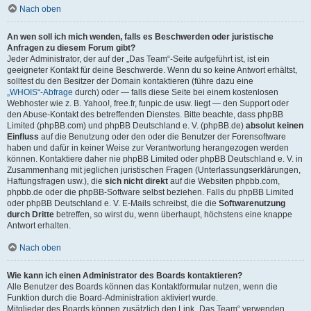
Nach oben
An wen soll ich mich wenden, falls es Beschwerden oder juristische
Anfragen zu diesem Forum gibt?
Jeder Administrator, der auf der „Das Team“-Seite aufgeführt ist, ist ein
geeigneter Kontakt für deine Beschwerde. Wenn du so keine Antwort erhältst,
solltest du den Besitzer der Domain kontaktieren (führe dazu eine
„WHOIS“-Abfrage
durch) oder — falls diese Seite bei einem kostenlosen
Webhoster wie z. B. Yahoo!, free.fr, funpic.de usw. liegt — den Support oder
den Abuse-Kontakt des betreffenden Dienstes. Bitte beachte, dass phpBB
Limited (phpBB.com) und phpBB Deutschland e. V. (phpBB.de)
absolut keinen
Einfluss
auf die Benutzung oder den oder die Benutzer der Forensoftware
haben und dafür in keiner Weise zur Verantwortung herangezogen werden
können. Kontaktiere daher nie phpBB Limited oder phpBB Deutschland e. V. in
Zusammenhang mit jeglichen juristischen Fragen (Unterlassungserklärungen,
Haftungsfragen usw.), die
sich nicht direkt
auf die Websiten phpbb.com,
phpbb.de oder die phpBB-Software selbst beziehen. Falls du phpBB Limited
oder phpBB Deutschland e. V. E-Mails schreibst, die die
Softwarenutzung
durch Dritte
betreffen, so wirst du, wenn überhaupt, höchstens eine knappe
Antwort erhalten.
Nach oben
Wie kann ich einen Administrator des Boards kontaktieren?
Alle Benutzer des Boards können das Kontaktformular nutzen, wenn die
Funktion durch die Board-Administration aktiviert wurde.
Mitglieder des Boards können zusätzlich den Link „Das Team“ verwenden.