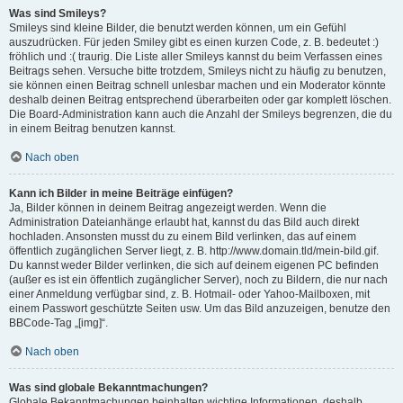
Was sind Smileys?
Smileys sind kleine Bilder, die benutzt werden können, um ein Gefühl
auszudrücken. Für jeden Smiley gibt es einen kurzen Code, z. B. bedeutet :)
fröhlich und :( traurig. Die Liste aller Smileys kannst du beim Verfassen eines
Beitrags sehen. Versuche bitte trotzdem, Smileys nicht zu häufig zu benutzen,
sie können einen Beitrag schnell unlesbar machen und ein Moderator könnte
deshalb deinen Beitrag entsprechend überarbeiten oder gar komplett löschen.
Die Board-Administration kann auch die Anzahl der Smileys begrenzen, die du
in einem Beitrag benutzen kannst.
Nach oben
Kann ich Bilder in meine Beiträge einfügen?
Ja, Bilder können in deinem Beitrag angezeigt werden. Wenn die
Administration Dateianhänge erlaubt hat, kannst du das Bild auch direkt
hochladen. Ansonsten musst du zu einem Bild verlinken, das auf einem
öffentlich zugänglichen Server liegt, z. B. http://www.domain.tld/mein-bild.gif.
Du kannst weder Bilder verlinken, die sich auf deinem eigenen PC befinden
(außer es ist ein öffentlich zugänglicher Server), noch zu Bildern, die nur nach
einer Anmeldung verfügbar sind, z. B. Hotmail- oder Yahoo-Mailboxen, mit
einem Passwort geschützte Seiten usw. Um das Bild anzuzeigen, benutze den
BBCode-Tag „[img]“.
Nach oben
Was sind globale Bekanntmachungen?
Globale Bekanntmachungen beinhalten wichtige Informationen, deshalb