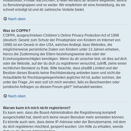
Avatarbilder, Private Nachrichten, E-Mail-Versand an andere Mitglieder, Beitritt
zu Benutzergruppen und so weiter. Wir empfehlen dir eine Anmeldung, da sie
schnell erledigt ist und dir zahlreiche Vorteile bietet.
Nach oben
Was ist COPPA?
COPPA, ausgeschrieben Children’s Online Privacy Protection Act of 1998
(deutsch: Gesetz zum Schutz der Privatsphäre von Kindern im Internet von
1998) ist ein Gesetz in den USA, welches festlegt, dass Websites, die
möglicherweise persönliche Daten von Kindern unter 13 Jahren erheben,
hierzu die Zustimmung der Eltern beziehungsweise des oder der
Erziehungsberechtigten benötigen. Wenn du dir unsicher bist, ob dies auf dich
oder die Website, auf der du dich zu registrieren versuchst, zutrifft, ziehe einen
rechtlichen Beistand zu Rate. Bitte beachte, dass phpBB Limited und der
Besitzer dieses Boards keine Rechtsberatung anbieten kann und nicht die
Anlaufstelle für Rechtsangelegenheiten jeglicher Art ist; außer solchen, die
unter der Frage „An wen soll ich mich wenden, falls es Beschwerden oder
juristische Anfragen zu diesem Forum gibt?“ behandelt werden.
Nach oben
Warum kann ich mich nicht registrieren?
Es kann sein, dass die Board-Administration die Registrierung komplett
ausgeschaltet hat, damit sich keine neuen Benutzer mehr anmelden können.
Es könnte auch sein, dass deine IP-Adresse oder der Benutzername, mit dem
du dich registrieren möchtest, gesperrt wurden. Um Hilfe zu erhalten, wende