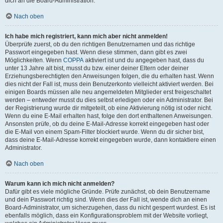
dich an die Board-Administration.
Nach oben
Ich habe mich registriert, kann mich aber nicht anmelden!
Überprüfe zuerst, ob du den richtigen Benutzernamen und das richtige
Passwort eingegeben hast. Wenn diese stimmen, dann gibt es zwei
Möglichkeiten. Wenn
COPPA
aktiviert ist und du angegeben hast, dass du
unter 13 Jahre alt bist, musst du bzw. einer deiner Eltern oder deiner
Erziehungsberechtigten den Anweisungen folgen, die du erhalten hast. Wenn
dies nicht der Fall ist, muss dein Benutzerkonto vielleicht aktiviert werden. Bei
einigen Boards müssen alle neu angemeldeten Mitglieder erst freigeschaltet
werden – entweder musst du dies selbst erledigen oder ein Administrator. Bei
der Registrierung wurde dir mitgeteilt, ob eine Aktivierung nötig ist oder nicht.
Wenn du eine E-Mail erhalten hast, folge den dort enthaltenen Anweisungen.
Ansonsten prüfe, ob du deine E-Mail-Adresse korrekt eingegeben hast oder
die E-Mail von einem Spam-Filter blockiert wurde. Wenn du dir sicher bist,
dass deine E-Mail-Adresse korrekt eingegeben wurde, dann kontaktiere einen
Administrator.
Nach oben
Warum kann ich mich nicht anmelden?
Dafür gibt es viele mögliche Gründe. Prüfe zunächst, ob dein Benutzername
und dein Passwort richtig sind. Wenn dies der Fall ist, wende dich an einen
Board-Administrator, um sicherzugehen, dass du nicht gesperrt wurdest. Es ist
ebenfalls möglich, dass ein Konfigurationsproblem mit der Website vorliegt,