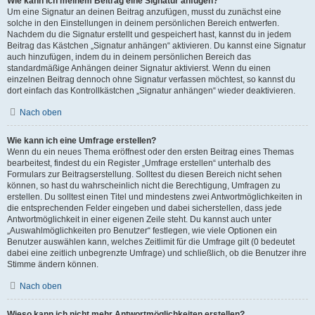
Wie kann ich meinem Beitrag eine Signatur anfügen?
Um eine Signatur an deinen Beitrag anzufügen, musst du zunächst eine
solche in den Einstellungen in deinem persönlichen Bereich entwerfen.
Nachdem du die Signatur erstellt und gespeichert hast, kannst du in jedem
Beitrag das Kästchen „Signatur anhängen“ aktivieren. Du kannst eine Signatur
auch hinzufügen, indem du in deinem persönlichen Bereich das
standardmäßige Anhängen deiner Signatur aktivierst. Wenn du einen
einzelnen Beitrag dennoch ohne Signatur verfassen möchtest, so kannst du
dort einfach das Kontrollkästchen „Signatur anhängen“ wieder deaktivieren.
Nach oben
Wie kann ich eine Umfrage erstellen?
Wenn du ein neues Thema eröffnest oder den ersten Beitrag eines Themas
bearbeitest, findest du ein Register „Umfrage erstellen“ unterhalb des
Formulars zur Beitragserstellung. Solltest du diesen Bereich nicht sehen
können, so hast du wahrscheinlich nicht die Berechtigung, Umfragen zu
erstellen. Du solltest einen Titel und mindestens zwei Antwortmöglichkeiten in
die entsprechenden Felder eingeben und dabei sicherstellen, dass jede
Antwortmöglichkeit in einer eigenen Zeile steht. Du kannst auch unter
„Auswahlmöglichkeiten pro Benutzer“ festlegen, wie viele Optionen ein
Benutzer auswählen kann, welches Zeitlimit für die Umfrage gilt (0 bedeutet
dabei eine zeitlich unbegrenzte Umfrage) und schließlich, ob die Benutzer ihre
Stimme ändern können.
Nach oben
Wieso kann ich nicht mehr Antwortmöglichkeiten erstellen?