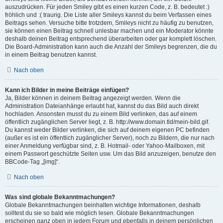
auszudrücken. Für jeden Smiley gibt es einen kurzen Code, z. B. bedeutet :)
fröhlich und :( traurig. Die Liste aller Smileys kannst du beim Verfassen eines
Beitrags sehen. Versuche bitte trotzdem, Smileys nicht zu häufig zu benutzen,
sie können einen Beitrag schnell unlesbar machen und ein Moderator könnte
deshalb deinen Beitrag entsprechend überarbeiten oder gar komplett löschen.
Die Board-Administration kann auch die Anzahl der Smileys begrenzen, die du
in einem Beitrag benutzen kannst.
Nach oben
Kann ich Bilder in meine Beiträge einfügen?
Ja, Bilder können in deinem Beitrag angezeigt werden. Wenn die
Administration Dateianhänge erlaubt hat, kannst du das Bild auch direkt
hochladen. Ansonsten musst du zu einem Bild verlinken, das auf einem
öffentlich zugänglichen Server liegt, z. B. http://www.domain.tld/mein-bild.gif.
Du kannst weder Bilder verlinken, die sich auf deinem eigenen PC befinden
(außer es ist ein öffentlich zugänglicher Server), noch zu Bildern, die nur nach
einer Anmeldung verfügbar sind, z. B. Hotmail- oder Yahoo-Mailboxen, mit
einem Passwort geschützte Seiten usw. Um das Bild anzuzeigen, benutze den
BBCode-Tag „[img]“.
Nach oben
Was sind globale Bekanntmachungen?
Globale Bekanntmachungen beinhalten wichtige Informationen, deshalb
solltest du sie so bald wie möglich lesen. Globale Bekanntmachungen
erscheinen ganz oben in jedem Forum und ebenfalls in deinem persönlichen