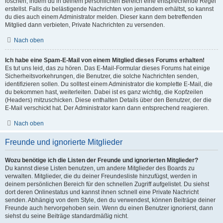
löschen, indem du in deinem persönlichen Bereich eine entsprechende Regel
erstellst. Falls du belästigende Nachrichten von jemandem erhältst, so kannst
du dies auch einem Administrator melden. Dieser kann dem betreffenden
Mitglied dann verbieten, Private Nachrichten zu versenden.
Nach oben
Ich habe eine Spam-E-Mail von einem Mitglied dieses Forums erhalten!
Es tut uns leid, das zu hören. Das E-Mail-Formular dieses Forums hat einige
Sicherheitsvorkehrungen, die Benutzer, die solche Nachrichten senden,
identifizieren sollen. Du solltest einem Administrator die komplette E-Mail, die
du bekommen hast, weiterleiten. Dabei ist es ganz wichtig, die Kopfzeilen
(Headers) mitzuschicken. Diese enthalten Details über den Benutzer, der die
E-Mail verschickt hat. Der Administrator kann dann entsprechend reagieren.
Nach oben
Freunde und ignorierte Mitglieder
Wozu benötige ich die Listen der Freunde und ignorierten Mitglieder?
Du kannst diese Listen benutzen, um andere Mitglieder des Boards zu
verwalten. Mitglieder, die du deiner Freundesliste hinzufügst, werden in
deinem persönlichen Bereich für den schnellen Zugriff aufgelistet. Du siehst
dort deren Onlinestatus und kannst ihnen schnell eine Private Nachricht
senden. Abhängig von dem Style, den du verwendest, können Beiträge deiner
Freunde auch hervorgehoben sein. Wenn du einen Benutzer ignorierst, dann
siehst du seine Beiträge standardmäßig nicht.