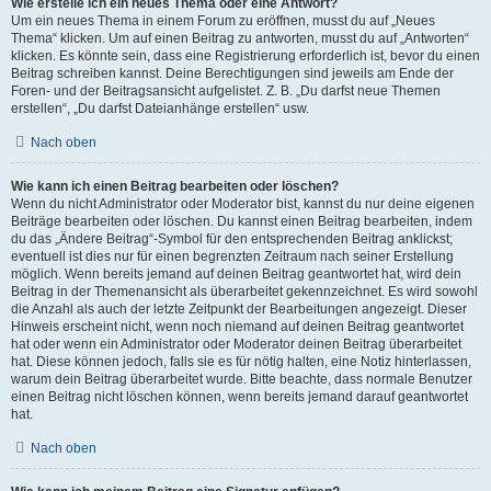
Wie erstelle ich ein neues Thema oder eine Antwort?
Um ein neues Thema in einem Forum zu eröffnen, musst du auf „Neues
Thema“ klicken. Um auf einen Beitrag zu antworten, musst du auf „Antworten“
klicken. Es könnte sein, dass eine Registrierung erforderlich ist, bevor du einen
Beitrag schreiben kannst. Deine Berechtigungen sind jeweils am Ende der
Foren- und der Beitragsansicht aufgelistet. Z. B. „Du darfst neue Themen
erstellen“, „Du darfst Dateianhänge erstellen“ usw.
Nach oben
Wie kann ich einen Beitrag bearbeiten oder löschen?
Wenn du nicht Administrator oder Moderator bist, kannst du nur deine eigenen
Beiträge bearbeiten oder löschen. Du kannst einen Beitrag bearbeiten, indem
du das „Ändere Beitrag“-Symbol für den entsprechenden Beitrag anklickst;
eventuell ist dies nur für einen begrenzten Zeitraum nach seiner Erstellung
möglich. Wenn bereits jemand auf deinen Beitrag geantwortet hat, wird dein
Beitrag in der Themenansicht als überarbeitet gekennzeichnet. Es wird sowohl
die Anzahl als auch der letzte Zeitpunkt der Bearbeitungen angezeigt. Dieser
Hinweis erscheint nicht, wenn noch niemand auf deinen Beitrag geantwortet
hat oder wenn ein Administrator oder Moderator deinen Beitrag überarbeitet
hat. Diese können jedoch, falls sie es für nötig halten, eine Notiz hinterlassen,
warum dein Beitrag überarbeitet wurde. Bitte beachte, dass normale Benutzer
einen Beitrag nicht löschen können, wenn bereits jemand darauf geantwortet
hat.
Nach oben