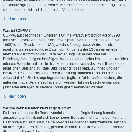
Avatarbilder, Private Nachrichten, E-Mail-Versand an andere Mitglieder, Beitritt
zu Benutzergruppen und so weiter. Wir empfehlen dir eine Anmeldung, da sie
schnell erledigt ist und dir zahlreiche Vorteile bietet.
Nach oben
Was ist COPPA?
COPPA, ausgeschrieben Children’s Online Privacy Protection Act of 1998
(deutsch: Gesetz zum Schutz der Privatsphäre von Kindern im Internet von
1998) ist ein Gesetz in den USA, welches festlegt, dass Websites, die
möglicherweise persönliche Daten von Kindern unter 13 Jahren erheben,
hierzu die Zustimmung der Eltern beziehungsweise des oder der
Erziehungsberechtigten benötigen. Wenn du dir unsicher bist, ob dies auf dich
oder die Website, auf der du dich zu registrieren versuchst, zutrifft, ziehe einen
rechtlichen Beistand zu Rate. Bitte beachte, dass phpBB Limited und der
Besitzer dieses Boards keine Rechtsberatung anbieten kann und nicht die
Anlaufstelle für Rechtsangelegenheiten jeglicher Art ist; außer solchen, die
unter der Frage „An wen soll ich mich wenden, falls es Beschwerden oder
juristische Anfragen zu diesem Forum gibt?“ behandelt werden.
Nach oben
Warum kann ich mich nicht registrieren?
Es kann sein, dass die Board-Administration die Registrierung komplett
ausgeschaltet hat, damit sich keine neuen Benutzer mehr anmelden können.
Es könnte auch sein, dass deine IP-Adresse oder der Benutzername, mit dem
du dich registrieren möchtest, gesperrt wurden. Um Hilfe zu erhalten, wende
dich an die Board-Administration.