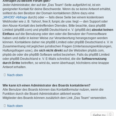
Anfragen zu diesem Forum gibt?
Jeder Administrator, der auf der „Das Team“-Seite aufgeführt ist, ist ein
geeigneter Kontakt für deine Beschwerde. Wenn du so keine Antwort erhältst,
solltest du den Besitzer der Domain kontaktieren (führe dazu eine
„WHOIS“-Abfrage
durch) oder — falls diese Seite bei einem kostenlosen
Webhoster wie z. B. Yahoo!, free.fr, funpic.de usw. liegt — den Support oder
den Abuse-Kontakt des betreffenden Dienstes. Bitte beachte, dass phpBB
Limited (phpBB.com) und phpBB Deutschland e. V. (phpBB.de)
absolut keinen
Einfluss
auf die Benutzung oder den oder die Benutzer der Forensoftware
haben und dafür in keiner Weise zur Verantwortung herangezogen werden
können. Kontaktiere daher nie phpBB Limited oder phpBB Deutschland e. V. in
Zusammenhang mit jeglichen juristischen Fragen (Unterlassungserklärungen,
Haftungsfragen usw.), die
sich nicht direkt
auf die Websiten phpbb.com,
phpbb.de oder die phpBB-Software selbst beziehen. Falls du phpBB Limited
oder phpBB Deutschland e. V. E-Mails schreibst, die die
Softwarenutzung
durch Dritte
betreffen, so wirst du, wenn überhaupt, höchstens eine knappe
Antwort erhalten.
Nach oben
Wie kann ich einen Administrator des Boards kontaktieren?
Alle Benutzer des Boards können das Kontaktformular nutzen, wenn die
Funktion durch die Board-Administration aktiviert wurde.
Mitglieder des Boards können zusätzlich den Link „Das Team“ verwenden.
Nach oben
Gehe zu