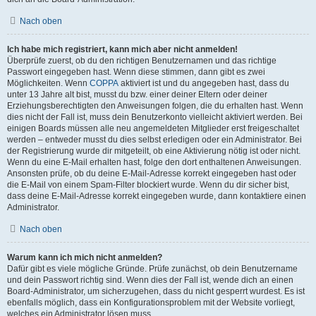
Nach oben
Ich habe mich registriert, kann mich aber nicht anmelden!
Überprüfe zuerst, ob du den richtigen Benutzernamen und das richtige
Passwort eingegeben hast. Wenn diese stimmen, dann gibt es zwei
Möglichkeiten. Wenn
COPPA
aktiviert ist und du angegeben hast, dass du
unter 13 Jahre alt bist, musst du bzw. einer deiner Eltern oder deiner
Erziehungsberechtigten den Anweisungen folgen, die du erhalten hast. Wenn
dies nicht der Fall ist, muss dein Benutzerkonto vielleicht aktiviert werden. Bei
einigen Boards müssen alle neu angemeldeten Mitglieder erst freigeschaltet
werden – entweder musst du dies selbst erledigen oder ein Administrator. Bei
der Registrierung wurde dir mitgeteilt, ob eine Aktivierung nötig ist oder nicht.
Wenn du eine E-Mail erhalten hast, folge den dort enthaltenen Anweisungen.
Ansonsten prüfe, ob du deine E-Mail-Adresse korrekt eingegeben hast oder
die E-Mail von einem Spam-Filter blockiert wurde. Wenn du dir sicher bist,
dass deine E-Mail-Adresse korrekt eingegeben wurde, dann kontaktiere einen
Administrator.
Nach oben
Warum kann ich mich nicht anmelden?
Dafür gibt es viele mögliche Gründe. Prüfe zunächst, ob dein Benutzername
und dein Passwort richtig sind. Wenn dies der Fall ist, wende dich an einen
Board-Administrator, um sicherzugehen, dass du nicht gesperrt wurdest. Es ist
ebenfalls möglich, dass ein Konfigurationsproblem mit der Website vorliegt,
welches ein Administrator lösen muss.