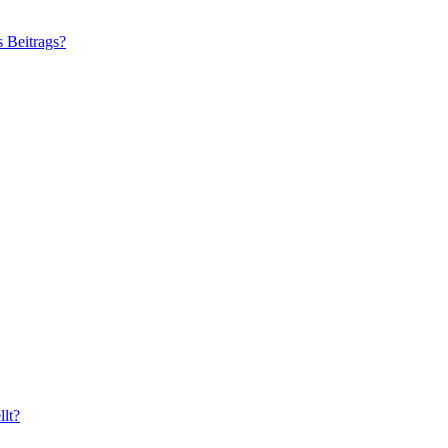
s Beitrags?
lt?