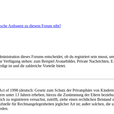
tische Anfragen zu diesem Forum gibt?
istration dieses Forums entscheidet, ob du registriert sein musst, um Be
zur Verfügung stehen: zum Beispiel Avatarbilder, Private Nachrichten, 
igt ist und dir zahlreiche Vorteile bietet.
t of 1998 (deutsch: Gesetz zum Schutz der Privatsphäre von Kindern i
ern unter 13 Jahren erheben, hierzu die Zustimmung der Eltern bezieh
dich zu registrieren versuchst, zutrifft, ziehe einen rechtlichen Beista
stelle für Rechtsangelegenheiten jeglicher Art ist; außer solchen, die
erden.