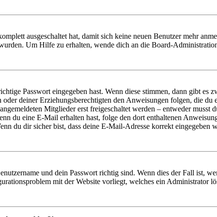
 komplett ausgeschaltet hat, damit sich keine neuen Benutzer mehr anm
 wurden. Um Hilfe zu erhalten, wende dich an die Board-Administratio
richtige Passwort eingegeben hast. Wenn diese stimmen, dann gibt es
ern oder deiner Erziehungsberechtigten den Anweisungen folgen, die du e
 angemeldeten Mitglieder erst freigeschaltet werden – entweder musst du
. Wenn du eine E-Mail erhalten hast, folge den dort enthaltenen Anweis
nn du dir sicher bist, dass deine E-Mail-Adresse korrekt eingegeben w
Benutzername und dein Passwort richtig sind. Wenn dies der Fall ist, w
igurationsproblem mit der Website vorliegt, welches ein Administrator l