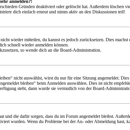
t mehr anmelden?!
rschieden Gründen deaktiviert oder gelöscht hat. Außerdem löschen vie
triere dich einfach erneut und nimm aktiv an den Diskussionen teil!
 nicht wieder mitteilen, du kannst es jedoch zurücksetzen. Dies machs
 dich schnell wieder anmelden können.
ückzusetzen, so wende dich an die Board-Administration.
en“ nicht auswählst, wirst du nur für eine Sitzung angemeldet. Dies
Angemeldet bleiben“ beim Anmelden auswählen. Dies ist nicht empfehle
Verfügung steht, dann wurde sie vermutlich von der Board-Administratio
 hat und die dafür sorgen, dass du im Forum angemeldet bleibst. Außer
tiviert wurden. Wenn du Probleme bei der An- oder Abmeldung hast, ka