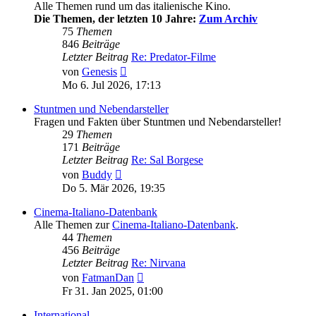
Alle Themen rund um das italienische Kino.
Die Themen, der letzten 10 Jahre:
Zum Archiv
75
Themen
846
Beiträge
Letzter Beitrag
Re: Predator-Filme
Neuester
von
Genesis
Beitrag
Mo 6. Jul 2026, 17:13
Stuntmen und Nebendarsteller
Fragen und Fakten über Stuntmen und Nebendarsteller!
29
Themen
171
Beiträge
Letzter Beitrag
Re: Sal Borgese
Neuester
von
Buddy
Beitrag
Do 5. Mär 2026, 19:35
Cinema-Italiano-Datenbank
Alle Themen zur
Cinema-Italiano-Datenbank
.
44
Themen
456
Beiträge
Letzter Beitrag
Re: Nirvana
Neuester
von
FatmanDan
Beitrag
Fr 31. Jan 2025, 01:00
International