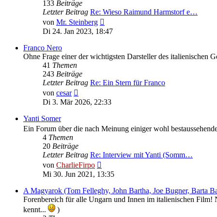
133
Beiträge
Letzter Beitrag
Re: Wieso Raimund Harmstorf e…
Neuester
von
Mr. Steinberg
Beitrag
Di 24. Jan 2023, 18:47
Franco Nero
Ohne Frage einer der wichtigsten Darsteller des italienischen 
41
Themen
243
Beiträge
Letzter Beitrag
Re: Ein Stern für Franco
Neuester
von
cesar
Beitrag
Di 3. Mär 2026, 22:33
Yanti Somer
Ein Forum über die nach Meinung einiger wohl bestaussehende 
4
Themen
20
Beiträge
Letzter Beitrag
Re: Interview mit Yanti (Somm…
Neuester
von
CharlieFirpo
Beitrag
Mi 30. Jun 2021, 13:35
A Magyarok (Tom Felleghy, John Bartha, Joe Bugner, Barta Ba
Forenbereich für alle Ungarn und Innen im italienischen Film
kennt...
)