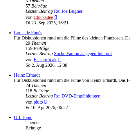
3
Themen
57
Beiträge
Letzter Beitrag
Re: Joe Bugner
Neuester
von
Chickadee
Beitrag
Di 23. Sep 2025, 16:21
Louis de Funès
Für Diskussionen rund um die Filme des kleinen Franzosen. 
29
Themen
159
Beiträge
Letzter Beitrag
Suche Fantomas gegen Interpol
Neuester
von
Easternfreak
Beitrag
So 2. Aug 2026, 12:38
Heinz Erhardt
Für Diskussionen rund um die Filme von Heinz Erhardt. Das 
24
Themen
118
Beiträge
Letzter Beitrag
Re: DVD-Empfehlungen
Neuester
von
pluto
Beitrag
Fr 10. Apr 2026, 06:22
Off-Topic
Themen
Beiträge