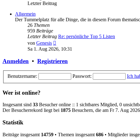
Letzter Beitrag
Allgemein
Der Tummelplatz für alle Dinge, die in diesem Forum thematisc
26
Themen
959
Beiträge
Letzter Beitrag
Re: persönliche Top 5 Listen
Neuester
von
Genesis
Beitrag
Sa 1. Aug 2026, 10:31
Anmelden
•
Registrieren
Benutzername:
Passwort:
Ich ha
Wer ist online?
Insgesamt sind
33
Besucher online :: 1 sichtbares Mitglied, 0 unsicht
Der Besucherrekord liegt bei
1875
Besuchern, die am Fr 7. Aug 2026,
Statistik
Beiträge insgesamt
14759
• Themen insgesamt
686
• Mitglieder insg