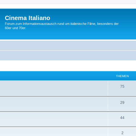
Cinema Italiano
Forum zum Informationsaustausch rund um italienische Filme, besonders der
60er und 70er.
THEMEN
T
75
h
e
T
29
m
h
T
44
e
e
h
n
m
T
2
e
e