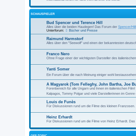
SCHAUSPIELER
Bud Spencer und Terence Hill
Alles über die beiden Haudegen! Das Forum der
Spencer/Hil
Unterforum:
Bücher und Presse
Raimund Harmstorf
Alles über den "Seewolf" und einen der bekanntesten deutsch
Franco Nero
Ohne Frage einer der wichtigsten Darsteller des italienisch
Yanti Somer
Ein Forum über die nach Meinung einiger wohl bestaussehend
A Magyarok (Tom Felleghy, John Bartha, Joe Bug
Forenbereich für alle Ungarn und Innen im italienischen Fil
Kalpagos, Tommy Polgar und viele Darstellerinnen im Genre 
Louis de Funès
Für Diskussionen rund um die Filme des kleinen Franzosen
Heinz Erhardt
Für Diskussionen rund um die Filme von Heinz Erhardt. Da
OFF-TOPIC