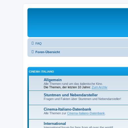
FAQ
Foren-Übersicht
CINEMA ITALIANO
Allgemein
Alle Themen rund um das italienische Kino.
Die Themen, der letzten 10 Jahre:
Zum Archiv
Stuntmen und Nebendarsteller
Fragen und Fakten über Stuntmen und Nebendarsteller!
Cinema-Italiano-Datenbank
Alle Themen zur
Cinema-Italiano-Datenbank
.
International
International forum for fans from all over the world!