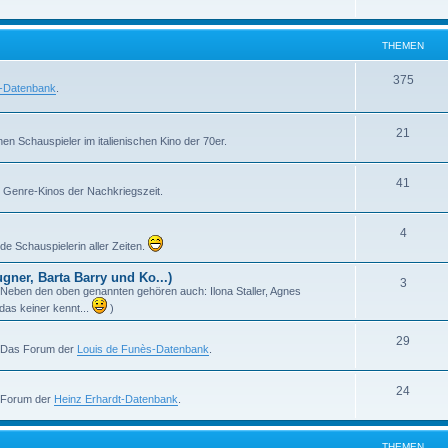
h
m
n
e
e
THEMEN
m
n
T
375
l-Datenbank
.
e
h
n
e
T
21
en Schauspieler im italienischen Kino der 70er.
m
h
T
41
e
e
en Genre-Kinos der Nachkriegszeit.
h
n
m
T
4
e
e
e Schauspielerin aller Zeiten.
h
m
n
ner, Barta Barry und Ko...)
T
3
e
e
m! Neben den oben genannten gehören auch: Ilona Staller, Agnes
h
das keiner kennt...
)
m
n
e
e
T
29
. Das Forum der
Louis de Funès-Datenbank
.
m
n
h
e
T
24
e
s Forum der
Heinz Erhardt-Datenbank
.
n
h
m
e
e
THEMEN