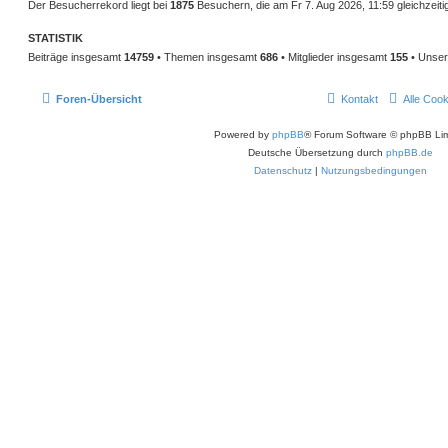
Der Besucherrekord liegt bei
1875
Besuchern, die am Fr 7. Aug 2026, 11:59 gleichzeiti
STATISTIK
Beiträge insgesamt
14759
• Themen insgesamt
686
• Mitglieder insgesamt
155
• Unser
Foren-Übersicht
Kontakt
Alle Coo
Powered by
phpBB
® Forum Software © phpBB Lim
Deutsche Übersetzung durch
phpBB.de
Datenschutz
|
Nutzungsbedingungen