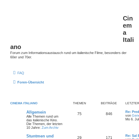
Cin
em
a
Itali
ano
Forum zum Informationsaustausch rund um italienische Filme, besonders der
60er und 70er.
FAQ
Foren-Übersicht
CINEMA ITALIANO
THEMEN
BEITRÄGE
LETZTER
L
Allgemein
Re: Pred
T
B
75
846
e
von
Gen
Alle Themen rund um
t
Mo 6. Ju
das italienische Kino.
h
e
z
Die Themen, der letzten
t
10 Jahre:
Zum Archiv
e
i
e
r
L
Stuntmen und
Re: Sal
T
B
29
m
171
t
B