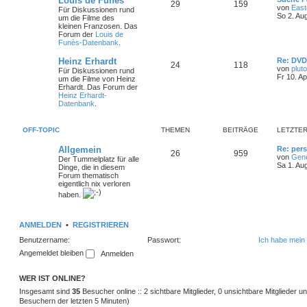
Louis de Funès
T
B
29
159
e
von
East
Für Diskussionen rund
t
So 2. Au
um die Filme des
h
e
z
kleinen Franzosen. Das
t
Forum der
Louis de
e
i
e
Funès-Datenbank
.
r
m
t
B
L
Heinz Erhardt
Re: DV
T
B
24
118
e
e
von
pluto
Für Diskussionen rund
i
e
r
t
Fr 10. A
um die Filme von Heinz
t
h
e
z
Erhardt. Das Forum der
r
n
ä
t
Heinz Erhardt-
a
e
i
e
Datenbank
.
g
r
g
m
t
B
e
e
OFF-TOPIC
THEMEN
BEITRÄGE
LETZTER
i
e
r
t
L
Allgemein
Re: pers
r
T
B
26
n
959
ä
e
von
Gen
a
Der Tummelplatz für alle
t
Sa 1. Au
g
Dinge, die in diesem
h
e
g
z
Forum thematisch
t
eigentlich nix verloren
e
i
e
e
haben.
r
m
t
B
e
i
e
r
ANMELDEN
•
REGISTRIEREN
t
r
Benutzername:
Passwort:
Ich habe mein
n
ä
a
Angemeldet bleiben
g
g
e
WER IST ONLINE?
Insgesamt sind
35
Besucher online :: 2 sichtbare Mitglieder, 0 unsichtbare Mitglieder 
Besuchern der letzten 5 Minuten)