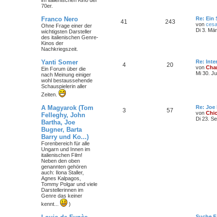
im italienischen Kino der
m
t
B
70er.
e
i
e
r
L
Franco Nero
Re: Ein 
t
T
B
41
243
e
von
cesa
Ohne Frage einer der
r
n
ä
t
Di 3. Mä
wichtigsten Darsteller
a
h
e
z
des italienischen Genre-
g
g
t
Kinos der
e
i
e
Nachkriegszeit.
e
r
m
t
B
L
Yanti Somer
Re: Int
T
B
4
20
e
e
von
Char
Ein Forum über die
i
e
r
t
Mi 30. J
nach Meinung einiger
t
h
e
z
wohl bestaussehende
r
n
ä
t
Schauspielerin aller
a
e
i
e
g
Zeiten.
r
g
m
t
B
L
A Magyarok (Tom
Re: Joe
e
e
T
B
3
57
e
von
Chi
i
Felleghy, John
e
r
t
Di 23. S
t
Bartha, Joe
h
e
z
r
n
ä
Bugner, Barta
t
a
e
i
e
Barry und Ko...)
g
g
r
Forenbereich für alle
m
t
B
Ungarn und Innen im
e
e
italienischen Film!
i
e
r
Neben den oben
t
genannten gehören
r
auch: Ilona Staller,
n
ä
a
Agnes Kalpagos,
g
Tommy Polgar und viele
g
Darstellerinnen im
Genre das keiner
e
kennt...
)
L
Suche F