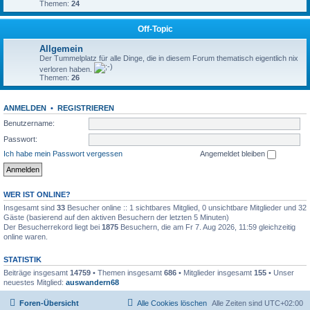
Themen:
24
Off-Topic
Allgemein
Der Tummelplatz für alle Dinge, die in diesem Forum thematisch eigentlich nix
verloren haben.
Themen:
26
ANMELDEN
•
REGISTRIEREN
Benutzername:
Passwort:
Ich habe mein Passwort vergessen
Angemeldet bleiben
WER IST ONLINE?
Insgesamt sind
33
Besucher online :: 1 sichtbares Mitglied, 0 unsichtbare Mitglieder und 32
Gäste (basierend auf den aktiven Besuchern der letzten 5 Minuten)
Der Besucherrekord liegt bei
1875
Besuchern, die am Fr 7. Aug 2026, 11:59 gleichzeitig
online waren.
STATISTIK
Beiträge insgesamt
14759
• Themen insgesamt
686
• Mitglieder insgesamt
155
• Unser
neuestes Mitglied:
auswandern68
Foren-Übersicht
Alle Cookies löschen
Alle Zeiten sind
UTC+02:00