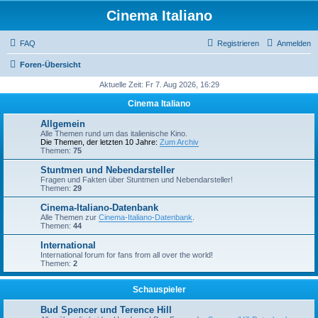
Cinema Italiano
FAQ
Registrieren
Anmelden
Foren-Übersicht
Aktuelle Zeit: Fr 7. Aug 2026, 16:29
Cinema Italiano
Allgemein
Alle Themen rund um das italienische Kino.
Die Themen, der letzten 10 Jahre:
Zum Archiv
Themen:
75
Stuntmen und Nebendarsteller
Fragen und Fakten über Stuntmen und Nebendarsteller!
Themen:
29
Cinema-Italiano-Datenbank
Alle Themen zur
Cinema-Italiano-Datenbank
.
Themen:
44
International
International forum for fans from all over the world!
Themen:
2
Schauspieler
Bud Spencer und Terence Hill