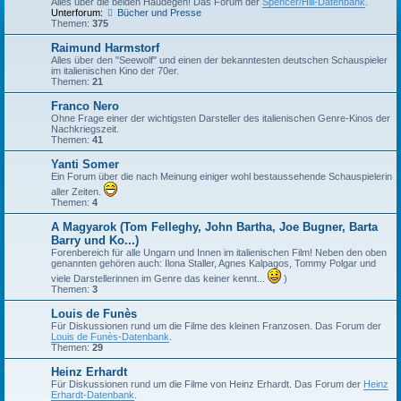
Alles über die beiden Haudegen! Das Forum der
Spencer/Hill-Datenbank
.
Unterforum:
Bücher und Presse
Themen:
375
Raimund Harmstorf
Alles über den "Seewolf" und einen der bekanntesten deutschen Schauspieler
im italienischen Kino der 70er.
Themen:
21
Franco Nero
Ohne Frage einer der wichtigsten Darsteller des italienischen Genre-Kinos der
Nachkriegszeit.
Themen:
41
Yanti Somer
Ein Forum über die nach Meinung einiger wohl bestaussehende Schauspielerin
aller Zeiten.
Themen:
4
A Magyarok (Tom Felleghy, John Bartha, Joe Bugner, Barta
Barry und Ko...)
Forenbereich für alle Ungarn und Innen im italienischen Film! Neben den oben
genannten gehören auch: Ilona Staller, Agnes Kalpagos, Tommy Polgar und
viele Darstellerinnen im Genre das keiner kennt...
)
Themen:
3
Louis de Funès
Für Diskussionen rund um die Filme des kleinen Franzosen. Das Forum der
Louis de Funès-Datenbank
.
Themen:
29
Heinz Erhardt
Für Diskussionen rund um die Filme von Heinz Erhardt. Das Forum der
Heinz
Erhardt-Datenbank
.