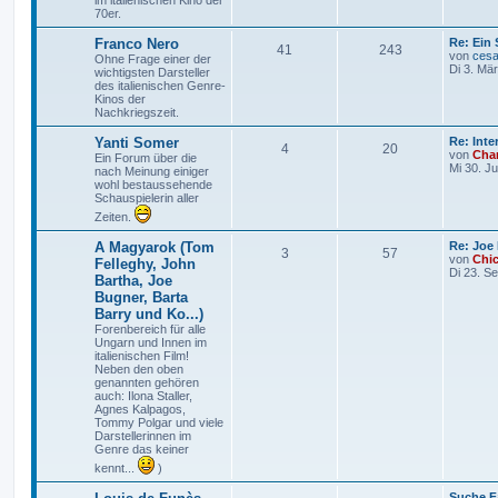
im italienischen Kino der
m
t
B
70er.
e
i
e
r
L
Franco Nero
Re: Ein 
t
T
B
41
243
e
von
cesa
Ohne Frage einer der
r
n
ä
t
Di 3. Mä
wichtigsten Darsteller
a
h
e
z
des italienischen Genre-
g
g
t
Kinos der
e
i
e
Nachkriegszeit.
e
r
m
t
B
L
Yanti Somer
Re: Int
T
B
4
20
e
e
von
Char
Ein Forum über die
i
e
r
t
Mi 30. J
nach Meinung einiger
t
h
e
z
wohl bestaussehende
r
n
ä
t
Schauspielerin aller
a
e
i
e
g
Zeiten.
r
g
m
t
B
L
A Magyarok (Tom
Re: Joe
e
e
T
B
3
57
e
von
Chi
i
Felleghy, John
e
r
t
Di 23. S
t
Bartha, Joe
h
e
z
r
n
ä
Bugner, Barta
t
a
e
i
e
Barry und Ko...)
g
g
r
Forenbereich für alle
m
t
B
Ungarn und Innen im
e
e
italienischen Film!
i
e
r
Neben den oben
t
genannten gehören
r
auch: Ilona Staller,
n
ä
a
Agnes Kalpagos,
g
Tommy Polgar und viele
g
Darstellerinnen im
Genre das keiner
e
kennt...
)
L
Suche F