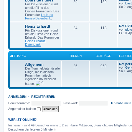
Louis de Funès
T
B
29
159
e
von
East
Für Diskussionen rund
t
So 2. Au
um die Filme des
h
e
z
kleinen Franzosen. Das
t
Forum der
Louis de
e
i
e
Funès-Datenbank
.
r
m
t
B
L
Heinz Erhardt
Re: DV
T
B
24
118
e
e
von
pluto
Für Diskussionen rund
i
e
r
t
Fr 10. A
um die Filme von Heinz
t
h
e
z
Erhardt. Das Forum der
r
n
ä
t
Heinz Erhardt-
a
e
i
e
Datenbank
.
g
r
g
m
t
B
e
e
OFF-TOPIC
THEMEN
BEITRÄGE
LETZTER
i
e
r
t
L
Allgemein
Re: pers
r
T
B
26
n
959
ä
e
von
Gen
a
Der Tummelplatz für alle
t
Sa 1. Au
g
Dinge, die in diesem
h
e
g
z
Forum thematisch
t
eigentlich nix verloren
e
i
e
e
haben.
r
m
t
B
e
i
e
r
ANMELDEN
•
REGISTRIEREN
t
r
Benutzername:
Passwort:
Ich habe mein
n
ä
a
Angemeldet bleiben
g
g
e
WER IST ONLINE?
Insgesamt sind
49
Besucher online :: 2 sichtbare Mitglieder, 0 unsichtbare Mitglieder 
Besuchern der letzten 5 Minuten)