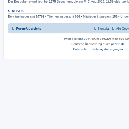
Der Besucherrekord liegt bei
1875
Besuchern, die am Fr 7. Aug 2026, 11:59 gleichzeiti
STATISTIK
Beiträge insgesamt
14762
• Themen insgesamt
686
• Mitglieder insgesamt
155
• Unser
Foren-Übersicht
Kontakt
Alle Coo
Powered by
phpBB
® Forum Software © phpBB Lim
Deutsche Übersetzung durch
phpBB.de
Datenschutz
|
Nutzungsbedingungen