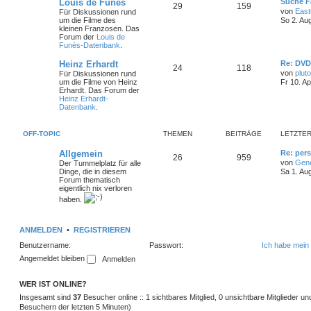
L
Louis de Funès
Suche F
T
B
29
159
e
von
East
Für Diskussionen rund
t
um die Filme des
So 2. Au
h
e
z
kleinen Franzosen. Das
t
Forum der
Louis de
e
i
e
Funès-Datenbank
.
r
m
t
B
L
Heinz Erhardt
Re: DV
T
B
24
118
e
e
von
pluto
Für Diskussionen rund
i
e
r
t
um die Filme von Heinz
Fr 10. A
t
h
e
z
Erhardt. Das Forum der
r
n
ä
t
Heinz Erhardt-
a
e
i
e
Datenbank
.
g
r
g
m
t
B
e
e
OFF-TOPIC
THEMEN
BEITRÄGE
LETZTER
i
e
r
t
L
Allgemein
Re: pers
r
T
B
26
n
959
ä
e
a
von
Gen
Der Tummelplatz für alle
t
g
Dinge, die in diesem
Sa 1. Au
h
e
g
z
Forum thematisch
t
eigentlich nix verloren
e
i
e
e
haben.
r
m
t
B
e
i
e
r
ANMELDEN
•
REGISTRIEREN
t
r
Benutzername:
Passwort:
Ich habe mein
n
ä
a
Angemeldet bleiben
g
g
e
WER IST ONLINE?
Insgesamt sind
37
Besucher online :: 1 sichtbares Mitglied, 0 unsichtbare Mitglieder u
Besuchern der letzten 5 Minuten)