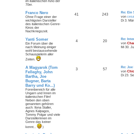
im italienischen Kino der
m
t
B
70er.
e
i
e
r
L
Franco Nero
Re: Ein 
t
T
B
41
243
e
von
cesa
Ohne Frage einer der
r
n
ä
t
wichtigsten Darsteller
a
Di 3. Mä
h
e
z
des italienischen Genre-
g
g
t
Kinos der
e
i
e
Nachkriegszeit.
e
r
m
t
B
L
Yanti Somer
Re: Int
T
B
4
20
e
e
von
Char
Ein Forum über die
i
e
r
t
nach Meinung einiger
Mi 30. J
t
h
e
z
wohl bestaussehende
r
n
ä
t
Schauspielerin aller
a
e
i
e
g
Zeiten.
r
g
m
t
B
L
A Magyarok (Tom
Re: Joe
e
e
T
B
3
57
e
i
von
Chi
Felleghy, John
e
r
t
t
Di 23. S
Bartha, Joe
h
e
z
r
n
ä
Bugner, Barta
t
a
e
i
e
Barry und Ko...)
g
g
r
Forenbereich für alle
m
t
B
Ungarn und Innen im
e
e
italienischen Film!
i
e
r
Neben den oben
t
genannten gehören
r
auch: Ilona Staller,
n
ä
a
Agnes Kalpagos,
g
Tommy Polgar und viele
g
Darstellerinnen im
Genre das keiner
e
kennt...
)