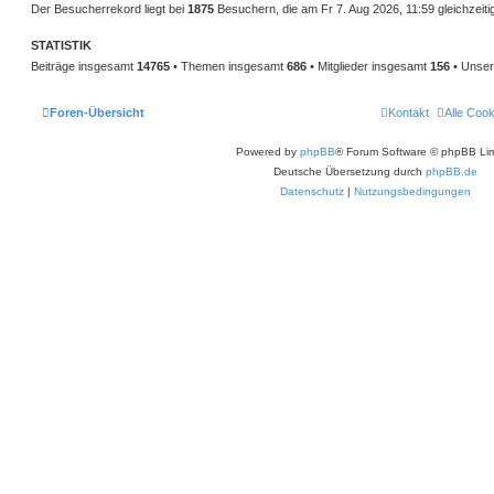
Der Besucherrekord liegt bei
1875
Besuchern, die am Fr 7. Aug 2026, 11:59 gleichzeiti
STATISTIK
Beiträge insgesamt
14765
• Themen insgesamt
686
• Mitglieder insgesamt
156
• Unser
Foren-Übersicht
Kontakt
Alle Coo
Powered by
phpBB
® Forum Software © phpBB Lim
Deutsche Übersetzung durch
phpBB.de
Datenschutz
|
Nutzungsbedingungen