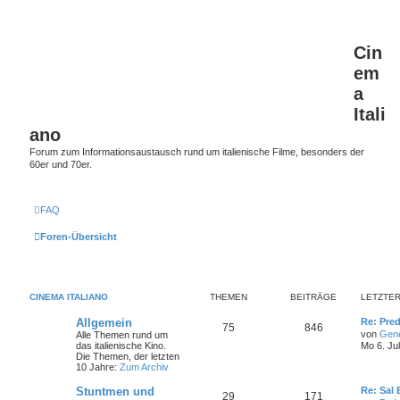
Cin
em
a
Itali
ano
Forum zum Informationsaustausch rund um italienische Filme, besonders der
60er und 70er.
FAQ
Foren-Übersicht
CINEMA ITALIANO
THEMEN
BEITRÄGE
LETZTER
L
Allgemein
Re: Pred
T
B
75
846
e
von
Gen
Alle Themen rund um
t
das italienische Kino.
Mo 6. Ju
h
e
z
Die Themen, der letzten
t
10 Jahre:
Zum Archiv
e
i
e
r
L
Stuntmen und
Re: Sal
T
B
29
m
171
t
B