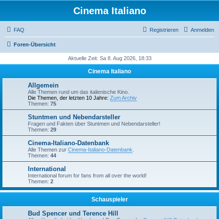
Cinema Italiano
FAQ
Registrieren
Anmelden
Foren-Übersicht
Aktuelle Zeit: Sa 8. Aug 2026, 18:33
Cinema Italiano
Allgemein
Alle Themen rund um das italienische Kino.
Die Themen, der letzten 10 Jahre:
Zum Archiv
Themen:
75
Stuntmen und Nebendarsteller
Fragen und Fakten über Stuntmen und Nebendarsteller!
Themen:
29
Cinema-Italiano-Datenbank
Alle Themen zur
Cinema-Italiano-Datenbank
.
Themen:
44
International
International forum for fans from all over the world!
Themen:
2
Schauspieler
Bud Spencer und Terence Hill