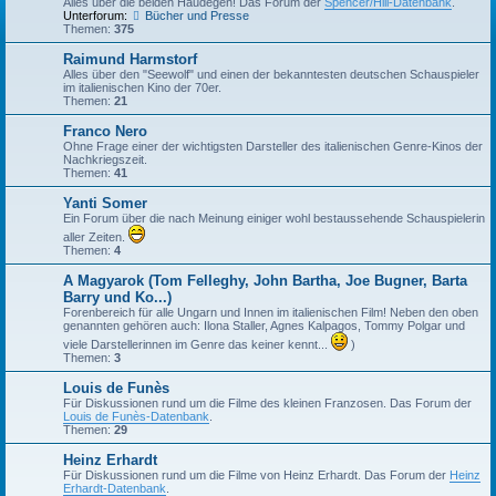
Alles über die beiden Haudegen! Das Forum der
Spencer/Hill-Datenbank
.
Unterforum:
Bücher und Presse
Themen:
375
Raimund Harmstorf
Alles über den "Seewolf" und einen der bekanntesten deutschen Schauspieler
im italienischen Kino der 70er.
Themen:
21
Franco Nero
Ohne Frage einer der wichtigsten Darsteller des italienischen Genre-Kinos der
Nachkriegszeit.
Themen:
41
Yanti Somer
Ein Forum über die nach Meinung einiger wohl bestaussehende Schauspielerin
aller Zeiten.
Themen:
4
A Magyarok (Tom Felleghy, John Bartha, Joe Bugner, Barta
Barry und Ko...)
Forenbereich für alle Ungarn und Innen im italienischen Film! Neben den oben
genannten gehören auch: Ilona Staller, Agnes Kalpagos, Tommy Polgar und
viele Darstellerinnen im Genre das keiner kennt...
)
Themen:
3
Louis de Funès
Für Diskussionen rund um die Filme des kleinen Franzosen. Das Forum der
Louis de Funès-Datenbank
.
Themen:
29
Heinz Erhardt
Für Diskussionen rund um die Filme von Heinz Erhardt. Das Forum der
Heinz
Erhardt-Datenbank
.