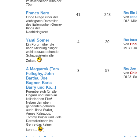
im italienischen Kino der
m
t
B
70er.
e
i
e
r
L
Franco Nero
Re: Ein 
t
T
B
41
243
e
von
cesa
Ohne Frage einer der
r
n
ä
t
wichtigsten Darsteller
a
Di 3. Mä
h
e
z
des italienischen Genre-
g
g
t
Kinos der
e
i
e
Nachkriegszeit.
e
r
m
t
B
L
Yanti Somer
Re: Int
T
B
4
20
e
e
von
Char
Ein Forum über die
i
e
r
t
nach Meinung einiger
Mi 30. J
t
h
e
z
wohl bestaussehende
r
n
ä
t
Schauspielerin aller
a
e
i
e
g
Zeiten.
r
g
m
t
B
L
A Magyarok (Tom
Re: Joe
e
e
T
B
3
57
e
i
von
Chi
Felleghy, John
e
r
t
t
Di 23. S
Bartha, Joe
h
e
z
r
n
ä
Bugner, Barta
t
a
e
i
e
Barry und Ko...)
g
g
r
Forenbereich für alle
m
t
B
Ungarn und Innen im
e
e
italienischen Film!
i
e
r
Neben den oben
t
genannten gehören
r
auch: Ilona Staller,
n
ä
a
Agnes Kalpagos,
g
Tommy Polgar und viele
g
Darstellerinnen im
Genre das keiner
e
kennt...
)