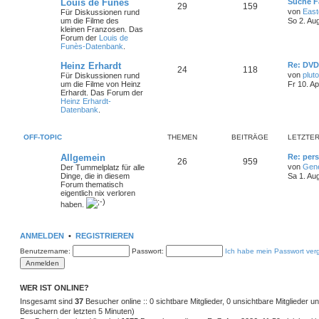
L
Louis de Funès
Suche F
T
B
29
159
e
von
East
Für Diskussionen rund
t
um die Filme des
So 2. Au
h
e
z
kleinen Franzosen. Das
t
Forum der
Louis de
e
i
e
Funès-Datenbank
.
r
m
t
B
L
Heinz Erhardt
Re: DV
T
B
24
118
e
e
von
pluto
Für Diskussionen rund
i
e
r
t
um die Filme von Heinz
Fr 10. A
t
h
e
z
Erhardt. Das Forum der
r
n
ä
t
Heinz Erhardt-
a
e
i
e
Datenbank
.
g
r
g
m
t
B
e
e
OFF-TOPIC
THEMEN
BEITRÄGE
LETZTER
i
e
r
t
L
Allgemein
Re: pers
r
T
B
26
n
959
ä
e
a
von
Gen
Der Tummelplatz für alle
t
g
Dinge, die in diesem
Sa 1. Au
h
e
g
z
Forum thematisch
t
eigentlich nix verloren
e
i
e
e
haben.
r
m
t
B
e
i
e
r
ANMELDEN
•
REGISTRIEREN
t
r
Benutzername:
Passwort:
Ich habe mein Passwort ver
n
ä
a
g
g
WER IST ONLINE?
e
Insgesamt sind
37
Besucher online :: 0 sichtbare Mitglieder, 0 unsichtbare Mitglieder 
Besuchern der letzten 5 Minuten)