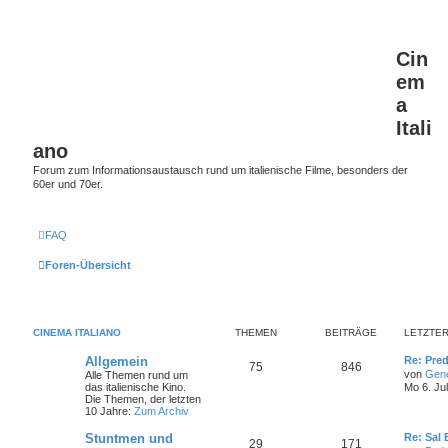
Cin
em
a
Itali
ano
Forum zum Informationsaustausch rund um italienische Filme, besonders der
60er und 70er.
FAQ
Foren-Übersicht
CINEMA ITALIANO
THEMEN
BEITRÄGE
LETZTER
L
Allgemein
Re: Pred
T
B
75
846
e
von
Gen
Alle Themen rund um
t
das italienische Kino.
Mo 6. Ju
h
e
z
Die Themen, der letzten
t
10 Jahre:
Zum Archiv
e
i
e
r
L
Stuntmen und
Re: Sal
T
B
29
m
171
t
B