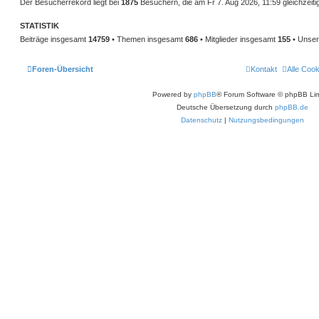
Der Besucherrekord liegt bei
1875
Besuchern, die am Fr 7. Aug 2026, 11:59 gleichzeiti
STATISTIK
Beiträge insgesamt
14759
• Themen insgesamt
686
• Mitglieder insgesamt
155
• Unser
Foren-Übersicht
Kontakt
Alle Coo
Powered by
phpBB
® Forum Software © phpBB Lim
Deutsche Übersetzung durch
phpBB.de
Datenschutz
|
Nutzungsbedingungen