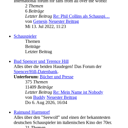
International forum for fans from all over the world!
2
Themen
6
Beiträge
Letzter Beitrag
Re: Phil Collins als Schauspi…
von
Genesis
Neuester Beitrag
Mi 13. Jul 2022, 11:23
Schauspieler
Themen
Beiträge
Letzter Beitrag
Bud Spencer und Terence Hill
Alles über die beiden Haudegen! Das Forum der
Spencer/Hill-Datenbank
.
Unterforum:
Bücher und Presse
375
Themen
11409
Beiträge
Letzter Beitrag
Re: Mein Name ist Nobody
von
Buddy
Neuester Beitrag
Do 6. Aug 2026, 16:04
Raimund Harmstorf
Alles über den "Seewolf" und einen der bekanntesten
deutschen Schauspieler im italienischen Kino der 70er.
21
Themen