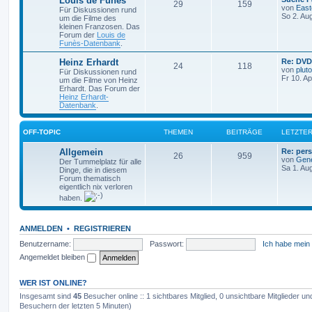
Louis de Funès
T
B
29
159
e
von
East
Für Diskussionen rund
t
So 2. Au
um die Filme des
h
e
z
kleinen Franzosen. Das
t
Forum der
Louis de
e
i
e
Funès-Datenbank
.
r
m
t
B
L
Heinz Erhardt
Re: DV
T
B
24
118
e
e
von
pluto
Für Diskussionen rund
i
e
r
t
Fr 10. A
um die Filme von Heinz
t
h
e
z
Erhardt. Das Forum der
r
n
ä
t
Heinz Erhardt-
a
e
i
e
Datenbank
.
g
r
g
m
t
B
e
e
OFF-TOPIC
THEMEN
BEITRÄGE
LETZTER
i
e
r
t
L
Allgemein
Re: pers
r
T
B
26
n
959
ä
e
von
Gen
a
Der Tummelplatz für alle
t
Sa 1. Au
g
Dinge, die in diesem
h
e
g
z
Forum thematisch
t
eigentlich nix verloren
e
i
e
e
haben.
r
m
t
B
e
i
e
r
ANMELDEN
•
REGISTRIEREN
t
r
Benutzername:
Passwort:
Ich habe mein
n
ä
a
Angemeldet bleiben
g
g
e
WER IST ONLINE?
Insgesamt sind
45
Besucher online :: 1 sichtbares Mitglied, 0 unsichtbare Mitglieder u
Besuchern der letzten 5 Minuten)