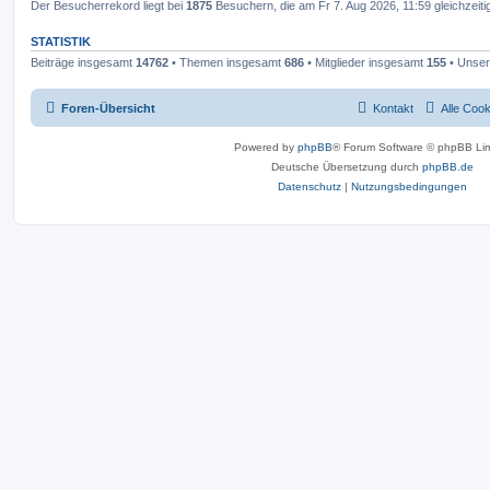
Der Besucherrekord liegt bei
1875
Besuchern, die am Fr 7. Aug 2026, 11:59 gleichzeiti
STATISTIK
Beiträge insgesamt
14762
• Themen insgesamt
686
• Mitglieder insgesamt
155
• Unser
Foren-Übersicht
Kontakt
Alle Coo
Powered by
phpBB
® Forum Software © phpBB Lim
Deutsche Übersetzung durch
phpBB.de
Datenschutz
|
Nutzungsbedingungen