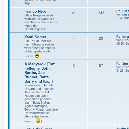
im italienischen Kino der
m
t
B
70er.
e
i
e
r
L
Franco Nero
Re: Ein 
t
T
B
41
243
e
von
cesa
Ohne Frage einer der
r
n
ä
t
Di 3. Mä
wichtigsten Darsteller
a
h
e
z
des italienischen Genre-
g
g
t
Kinos der
e
i
e
Nachkriegszeit.
e
r
m
t
B
L
Yanti Somer
Re: Int
T
B
4
20
e
e
von
Char
Ein Forum über die
i
e
r
t
Mi 30. J
nach Meinung einiger
t
h
e
z
wohl bestaussehende
r
n
ä
t
Schauspielerin aller
a
e
i
e
g
Zeiten.
r
g
m
t
B
L
A Magyarok (Tom
Re: Joe
e
e
T
B
3
57
e
von
Chi
i
Felleghy, John
e
r
t
Di 23. S
t
Bartha, Joe
h
e
z
r
n
ä
Bugner, Barta
t
a
e
i
e
Barry und Ko...)
g
g
r
Forenbereich für alle
m
t
B
Ungarn und Innen im
e
e
italienischen Film!
i
e
r
Neben den oben
t
genannten gehören
r
auch: Ilona Staller,
n
ä
a
Agnes Kalpagos,
g
Tommy Polgar und viele
g
Darstellerinnen im
Genre das keiner
e
kennt...
)
L
Suche F