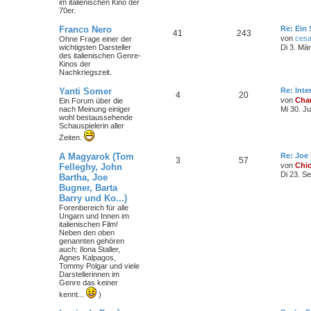
im italienischen Kino der
m
t
B
70er.
e
i
e
r
L
Franco Nero
Re: Ein 
t
T
B
41
243
e
von
cesa
Ohne Frage einer der
r
n
ä
t
wichtigsten Darsteller
a
Di 3. Mä
h
e
z
des italienischen Genre-
g
g
t
Kinos der
e
i
e
Nachkriegszeit.
e
r
m
t
B
L
Yanti Somer
Re: Int
T
B
4
20
e
e
von
Char
Ein Forum über die
i
e
r
t
nach Meinung einiger
Mi 30. J
t
h
e
z
wohl bestaussehende
r
n
ä
t
Schauspielerin aller
a
e
i
e
g
Zeiten.
r
g
m
t
B
L
A Magyarok (Tom
Re: Joe
e
e
T
B
3
57
e
i
von
Chi
Felleghy, John
e
r
t
t
Di 23. S
Bartha, Joe
h
e
z
r
n
ä
Bugner, Barta
t
a
e
i
e
Barry und Ko...)
g
g
r
Forenbereich für alle
m
t
B
Ungarn und Innen im
e
e
italienischen Film!
i
e
r
Neben den oben
t
genannten gehören
r
auch: Ilona Staller,
n
ä
a
Agnes Kalpagos,
g
Tommy Polgar und viele
g
Darstellerinnen im
Genre das keiner
e
kennt...
)