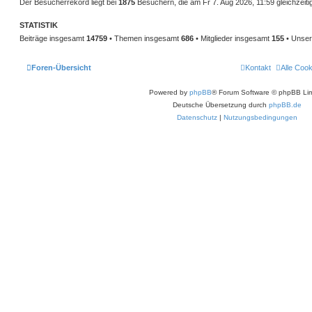
Der Besucherrekord liegt bei
1875
Besuchern, die am Fr 7. Aug 2026, 11:59 gleichzeiti
STATISTIK
Beiträge insgesamt
14759
• Themen insgesamt
686
• Mitglieder insgesamt
155
• Unser
Foren-Übersicht
Kontakt
Alle Coo
Powered by
phpBB
® Forum Software © phpBB Lim
Deutsche Übersetzung durch
phpBB.de
Datenschutz
|
Nutzungsbedingungen