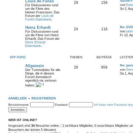
L
Louis de Funès
Suche F
T
B
29
159
e
von
East
Für Diskussionen rund
t
um die Filme des
So 2. Au
h
e
z
kleinen Franzosen. Das
t
Forum der
Louis de
e
i
e
Funès-Datenbank
.
r
m
t
B
L
Heinz Erhardt
Re: DV
T
B
24
118
e
e
von
pluto
Für Diskussionen rund
i
e
r
t
um die Filme von Heinz
Fr 10. A
t
h
e
z
Erhardt. Das Forum der
r
n
ä
t
Heinz Erhardt-
a
e
i
e
Datenbank
.
g
r
g
m
t
B
e
e
OFF-TOPIC
THEMEN
BEITRÄGE
LETZTER
i
e
r
t
L
Allgemein
Re: pers
r
T
B
26
n
959
ä
e
a
von
Gen
Der Tummelplatz für alle
t
g
Dinge, die in diesem
Sa 1. Au
h
e
g
z
Forum thematisch
t
eigentlich nix verloren
e
i
e
e
haben.
r
m
t
B
e
i
e
r
ANMELDEN
•
REGISTRIEREN
t
r
Benutzername:
Passwort:
Ich habe mein Passwort ver
n
ä
a
g
g
WER IST ONLINE?
e
Insgesamt sind
34
Besucher online :: 2 sichtbare Mitglieder, 0 unsichtbare Mitglieder 
Besuchern der letzten 5 Minuten)