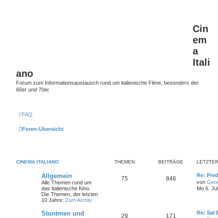
Cin
em
a
Itali
ano
Forum zum Informationsaustausch rund um italienische Filme, besonders der
60er und 70er.
FAQ
Foren-Übersicht
CINEMA ITALIANO
THEMEN
BEITRÄGE
LETZTER
L
Allgemein
Re: Pred
T
B
75
846
e
von
Gen
Alle Themen rund um
t
das italienische Kino.
Mo 6. Ju
h
e
z
Die Themen, der letzten
t
10 Jahre:
Zum Archiv
e
i
e
r
L
Stuntmen und
Re: Sal
T
B
29
m
171
t
B