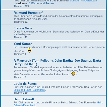
Alles über die beiden Haudegen! Das Forum der
Spencer/Hill-Datenbank
.
Unterforum:
Bücher und Presse
Themen:
375
Raimund Harmstorf
Alles über den "Seewolf" und einen der bekanntesten deutschen Schauspieler
im italienischen Kino der 70er.
Themen:
21
Franco Nero
Ohne Frage einer der wichtigsten Darsteller des italienischen Genre-Kinos der
Nachkriegszeit.
Themen:
41
Yanti Somer
Ein Forum über die nach Meinung einiger wohl bestaussehende Schauspielerin
aller Zeiten.
Themen:
4
A Magyarok (Tom Felleghy, John Bartha, Joe Bugner, Barta
Barry und Ko...)
Forenbereich für alle Ungarn und Innen im italienischen Film! Neben den oben
genannten gehören auch: Ilona Staller, Agnes Kalpagos, Tommy Polgar und
viele Darstellerinnen im Genre das keiner kennt...
)
Themen:
3
Louis de Funès
Für Diskussionen rund um die Filme des kleinen Franzosen. Das Forum der
Louis de Funès-Datenbank
.
Themen:
29
Heinz Erhardt
Für Diskussionen rund um die Filme von Heinz Erhardt. Das Forum der
Heinz
Erhardt-Datenbank
.