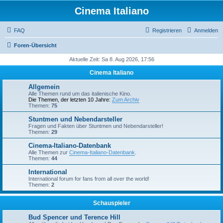
Cinema Italiano
FAQ
Registrieren
Anmelden
Foren-Übersicht
Aktuelle Zeit: Sa 8. Aug 2026, 17:56
Cinema Italiano
Allgemein
Alle Themen rund um das italienische Kino.
Die Themen, der letzten 10 Jahre:
Zum Archiv
Themen:
75
Stuntmen und Nebendarsteller
Fragen und Fakten über Stuntmen und Nebendarsteller!
Themen:
29
Cinema-Italiano-Datenbank
Alle Themen zur
Cinema-Italiano-Datenbank
.
Themen:
44
International
International forum for fans from all over the world!
Themen:
2
Schauspieler
Bud Spencer und Terence Hill