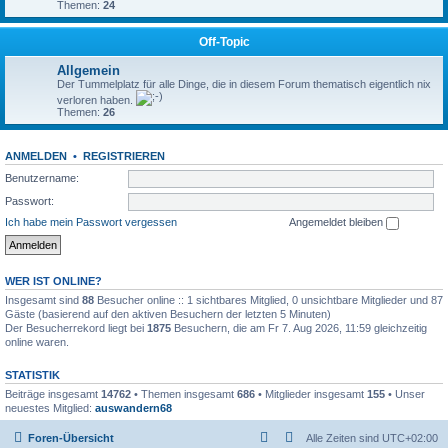
Themen:
24
Off-Topic
Allgemein
Der Tummelplatz für alle Dinge, die in diesem Forum thematisch eigentlich nix
verloren haben.
Themen:
26
ANMELDEN
•
REGISTRIEREN
Benutzername:
Passwort:
Ich habe mein Passwort vergessen
Angemeldet bleiben
WER IST ONLINE?
Insgesamt sind
88
Besucher online :: 1 sichtbares Mitglied, 0 unsichtbare Mitglieder und 87
Gäste (basierend auf den aktiven Besuchern der letzten 5 Minuten)
Der Besucherrekord liegt bei
1875
Besuchern, die am Fr 7. Aug 2026, 11:59 gleichzeitig
online waren.
STATISTIK
Beiträge insgesamt
14762
• Themen insgesamt
686
• Mitglieder insgesamt
155
• Unser
neuestes Mitglied:
auswandern68
Foren-Übersicht
Alle Zeiten sind
UTC+02:00