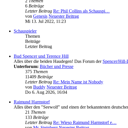
2
Themen
6
Beiträge
Letzter Beitrag
Re: Phil Collins als Schauspi…
von
Genesis
Neuester Beitrag
Mi 13. Jul 2022, 11:23
Schauspieler
Themen
Beiträge
Letzter Beitrag
Bud Spencer und Terence Hill
Alles über die beiden Haudegen! Das Forum der
Spencer/Hill
Unterforum:
Bücher und Presse
375
Themen
11409
Beiträge
Letzter Beitrag
Re: Mein Name ist Nobody
von
Buddy
Neuester Beitrag
Do 6. Aug 2026, 16:04
Raimund Harmstorf
Alles über den "Seewolf" und einen der bekanntesten deutschen
21
Themen
133
Beiträge
Letzter Beitrag
Re: Wieso Raimund Harmstorf e…
von
Mr. Steinberg
Neuester Beitrag