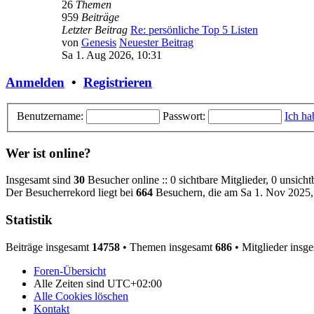
26
Themen
959
Beiträge
Letzter Beitrag
Re: persönliche Top 5 Listen
von
Genesis
Neuester Beitrag
Sa 1. Aug 2026, 10:31
Anmelden
•
Registrieren
Benutzername:
Passwort:
Ich ha
Wer ist online?
Insgesamt sind
30
Besucher online :: 0 sichtbare Mitglieder, 0 unsich
Der Besucherrekord liegt bei
664
Besuchern, die am Sa 1. Nov 2025, 
Statistik
Beiträge insgesamt
14758
• Themen insgesamt
686
• Mitglieder insg
Foren-Übersicht
Alle Zeiten sind
UTC+02:00
Alle Cookies löschen
Kontakt