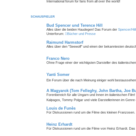
International forum for fans from all over the world!
SCHAUSPIELER
Bud Spencer und Terence Hill
Alles über die beiden Haudegen! Das Forum der
Spencer/Hil
Unterforum:
Bücher und Presse
Raimund Harmstorf
Alles über den "Seewolf" und einen der bekanntesten deutsch
Franco Nero
Ohne Frage einer der wichtigsten Darsteller des italienisch
Yanti Somer
Ein Forum über die nach Meinung einiger wohl bestaussehend
A Magyarok (Tom Felleghy, John Bartha, Joe Bug
Forenbereich für alle Ungarn und Innen im italienischen Fil
Kalpagos, Tommy Polgar und viele Darstellerinnen im Genre 
Louis de Funès
Für Diskussionen rund um die Filme des kleinen Franzosen
Heinz Erhardt
Für Diskussionen rund um die Filme von Heinz Erhardt. Da