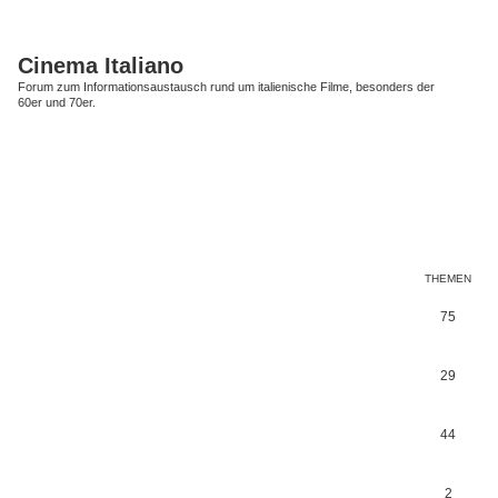
Cinema Italiano
Forum zum Informationsaustausch rund um italienische Filme, besonders der
60er und 70er.
THEMEN
T
75
h
e
T
29
m
h
e
e
T
44
n
m
h
e
e
T
2