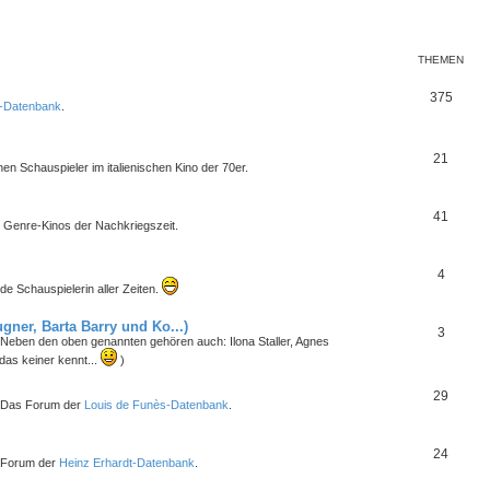
n
m
h
e
e
THEMEN
n
m
T
375
l-Datenbank
.
e
h
n
e
T
21
en Schauspieler im italienischen Kino der 70er.
m
h
e
e
T
41
en Genre-Kinos der Nachkriegszeit.
n
m
h
e
e
T
4
e Schauspielerin aller Zeiten.
n
m
h
ner, Barta Barry und Ko...)
e
e
T
3
m! Neben den oben genannten gehören auch: Ilona Staller, Agnes
n
m
h
das keiner kennt...
)
e
e
T
29
. Das Forum der
Louis de Funès-Datenbank
.
n
m
h
e
e
T
24
s Forum der
Heinz Erhardt-Datenbank
.
n
m
h