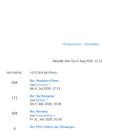
Registrieren
Anmelden
Aktuelle Zeit: Do 6. Aug 2026, 11:21
BEITRÄGE
LETZTER BEITRAG
L
Re: Predator-Filme
B
846
e
N
von
Genesis
t
e
Mo 6. Jul 2026, 17:13
e
z
u
t
e
L
Re: Sal Borgese
i
B
171
e
s
e
N
von
Buddy
r
t
t
e
Do 5. Mär 2026, 19:35
t
B
e
e
z
u
e
r
t
e
L
Re: Nirvana
i
B
r
i
B
456
e
s
e
N
t
e
von
FatmanDan
r
t
t
e
r
i
Fr 31. Jan 2025, 01:00
ä
t
B
e
e
z
u
a
t
e
r
t
e
g
r
L
Re: Phil Collins als Schauspi…
i
B
g
r
i
B
6
e
s
a
e
N