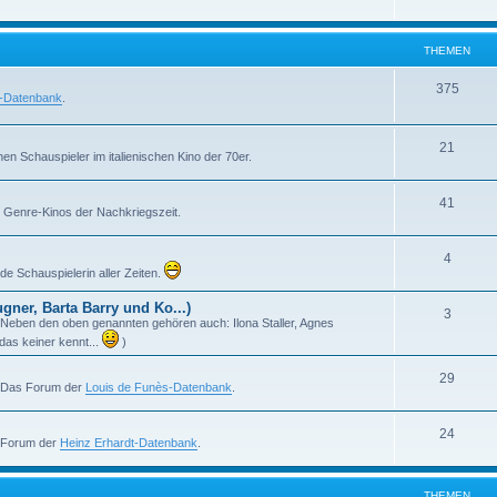
h
m
n
e
e
THEMEN
m
n
T
375
l-Datenbank
.
e
h
n
e
T
21
en Schauspieler im italienischen Kino der 70er.
m
h
T
41
e
e
en Genre-Kinos der Nachkriegszeit.
h
n
m
T
4
e
e
e Schauspielerin aller Zeiten.
h
m
n
ner, Barta Barry und Ko...)
T
3
e
e
m! Neben den oben genannten gehören auch: Ilona Staller, Agnes
h
das keiner kennt...
)
m
n
e
e
T
29
. Das Forum der
Louis de Funès-Datenbank
.
m
n
h
e
T
24
e
s Forum der
Heinz Erhardt-Datenbank
.
n
h
m
e
e
THEMEN