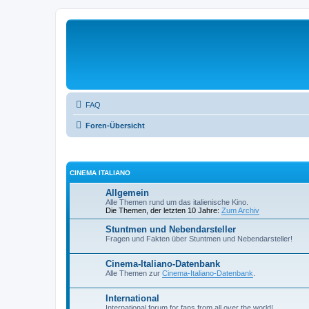
FAQ
Foren-Übersicht
CINEMA ITALIANO
Allgemein
Alle Themen rund um das italienische Kino.
Die Themen, der letzten 10 Jahre:
Zum Archiv
Stuntmen und Nebendarsteller
Fragen und Fakten über Stuntmen und Nebendarsteller!
Cinema-Italiano-Datenbank
Alle Themen zur
Cinema-Italiano-Datenbank
.
International
International forum for fans from all over the world!