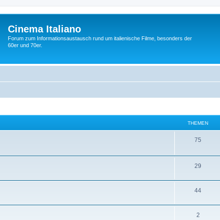
Cinema Italiano
Forum zum Informationsaustausch rund um italienische Filme, besonders der
60er und 70er.
THEMEN
T
75
h
e
T
29
m
h
T
44
e
e
h
n
m
T
2
e
e