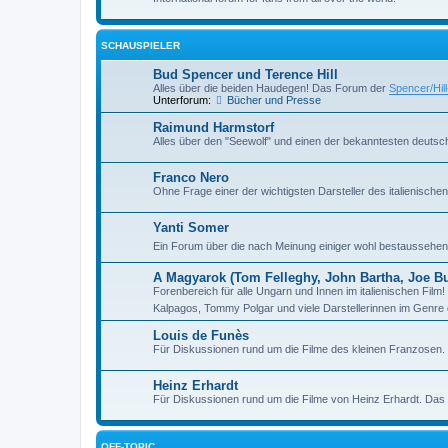
SCHAUSPIELER
Bud Spencer und Terence Hill
Alles über die beiden Haudegen! Das Forum der
Spencer/Hil
Unterforum:
Bücher und Presse
Raimund Harmstorf
Alles über den "Seewolf" und einen der bekanntesten deutsch
Franco Nero
Ohne Frage einer der wichtigsten Darsteller des italienisch
Yanti Somer
Ein Forum über die nach Meinung einiger wohl bestaussehend
A Magyarok (Tom Felleghy, John Bartha, Joe Bug
Forenbereich für alle Ungarn und Innen im italienischen Fil
Kalpagos, Tommy Polgar und viele Darstellerinnen im Genre 
Louis de Funès
Für Diskussionen rund um die Filme des kleinen Franzosen
Heinz Erhardt
Für Diskussionen rund um die Filme von Heinz Erhardt. Da
OFF-TOPIC