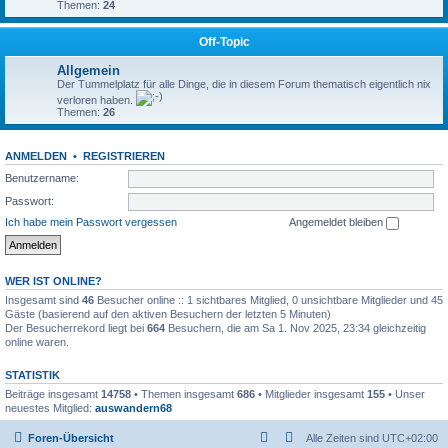
Themen:
24
Off-Topic
Allgemein
Der Tummelplatz für alle Dinge, die in diesem Forum thematisch eigentlich nix
verloren haben.
Themen:
26
ANMELDEN
•
REGISTRIEREN
Benutzername:
Passwort:
Ich habe mein Passwort vergessen
Angemeldet bleiben
WER IST ONLINE?
Insgesamt sind
46
Besucher online :: 1 sichtbares Mitglied, 0 unsichtbare Mitglieder und 45
Gäste (basierend auf den aktiven Besuchern der letzten 5 Minuten)
Der Besucherrekord liegt bei
664
Besuchern, die am Sa 1. Nov 2025, 23:34 gleichzeitig
online waren.
STATISTIK
Beiträge insgesamt
14758
• Themen insgesamt
686
• Mitglieder insgesamt
155
• Unser
neuestes Mitglied:
auswandern68
Foren-Übersicht
Alle Zeiten sind
UTC+02:00