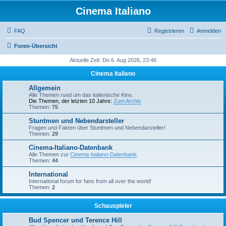
Cinema Italiano
FAQ
Registrieren
Anmelden
Foren-Übersicht
Aktuelle Zeit: Do 6. Aug 2026, 23:46
Cinema Italiano
Allgemein
Alle Themen rund um das italienische Kino.
Die Themen, der letzten 10 Jahre:
Zum Archiv
Themen:
75
Stuntmen und Nebendarsteller
Fragen und Fakten über Stuntmen und Nebendarsteller!
Themen:
29
Cinema-Italiano-Datenbank
Alle Themen zur
Cinema-Italiano-Datenbank
.
Themen:
44
International
International forum for fans from all over the world!
Themen:
2
Schauspieler
Bud Spencer und Terence Hill