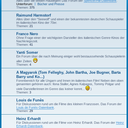
Alles über die beiden Haudegen! Das Forum der
Spencer/Hill-Datenbank
.
Unterforum:
Bücher und Presse
Themen:
375
Raimund Harmstorf
Alles über den "Seewolf" und einen der bekanntesten deutschen Schauspieler
im italienischen Kino der 70er.
Themen:
21
Franco Nero
Ohne Frage einer der wichtigsten Darsteller des italienischen Genre-Kinos der
Nachkriegszeit.
Themen:
41
Yanti Somer
Ein Forum über die nach Meinung einiger wohl bestaussehende Schauspielerin
aller Zeiten.
Themen:
4
A Magyarok (Tom Felleghy, John Bartha, Joe Bugner, Barta
Barry und Ko...)
Forenbereich für alle Ungarn und Innen im italienischen Film! Neben den oben
genannten gehören auch: Ilona Staller, Agnes Kalpagos, Tommy Polgar und
viele Darstellerinnen im Genre das keiner kennt...
)
Themen:
3
Louis de Funès
Für Diskussionen rund um die Filme des kleinen Franzosen. Das Forum der
Louis de Funès-Datenbank
.
Themen:
29
Heinz Erhardt
Für Diskussionen rund um die Filme von Heinz Erhardt. Das Forum der
Heinz
Erhardt-Datenbank
.