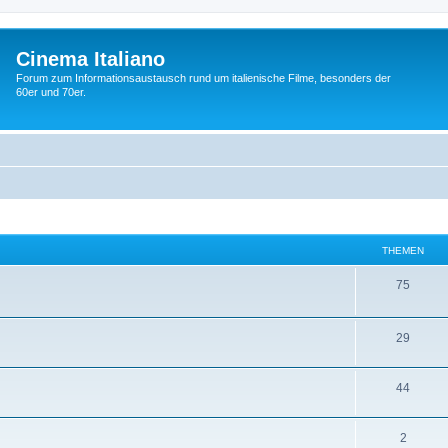
Cinema Italiano
Forum zum Informationsaustausch rund um italienische Filme, besonders der
60er und 70er.
THEMEN
T
75
h
e
T
29
m
h
T
44
e
e
h
n
m
T
2
e
e