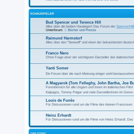
SCHAUSPIELER
Bud Spencer und Terence Hill
Alles über die beiden Haudegen! Das Forum der
Spencer/Hil
Unterforum:
Bücher und Presse
Raimund Harmstorf
Alles über den "Seewolf" und einen der bekanntesten deutsch
Franco Nero
Ohne Frage einer der wichtigsten Darsteller des italienisch
Yanti Somer
Ein Forum über die nach Meinung einiger wohl bestaussehend
A Magyarok (Tom Felleghy, John Bartha, Joe Bug
Forenbereich für alle Ungarn und Innen im italienischen Fil
Kalpagos, Tommy Polgar und viele Darstellerinnen im Genre 
Louis de Funès
Für Diskussionen rund um die Filme des kleinen Franzosen
Heinz Erhardt
Für Diskussionen rund um die Filme von Heinz Erhardt. Da
OFF-TOPIC