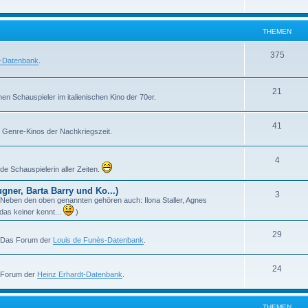
h
m
n
e
e
THEMEN
m
n
T
375
l-Datenbank
.
e
h
n
e
T
21
en Schauspieler im italienischen Kino der 70er.
m
h
T
41
e
e
en Genre-Kinos der Nachkriegszeit.
h
n
m
T
4
e
e
e Schauspielerin aller Zeiten.
h
m
n
ner, Barta Barry und Ko...)
T
3
e
e
m! Neben den oben genannten gehören auch: Ilona Staller, Agnes
h
das keiner kennt...
)
m
n
e
e
T
29
. Das Forum der
Louis de Funès-Datenbank
.
m
n
h
e
T
24
e
s Forum der
Heinz Erhardt-Datenbank
.
n
h
m
e
e
THEMEN