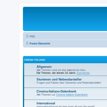
FAQ
Foren-Übersicht
CINEMA ITALIANO
Allgemein
Alle Themen rund um das italienische Kino.
Die Themen, der letzten 10 Jahre:
Zum Archiv
Stuntmen und Nebendarsteller
Fragen und Fakten über Stuntmen und Nebendarsteller!
Cinema-Italiano-Datenbank
Alle Themen zur
Cinema-Italiano-Datenbank
.
International
International forum for fans from all over the world!