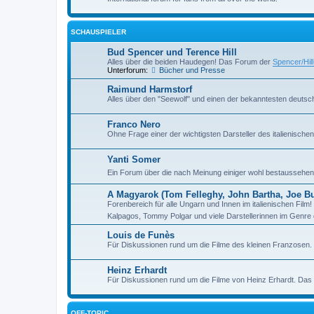
SCHAUSPIELER
Bud Spencer und Terence Hill
Alles über die beiden Haudegen! Das Forum der
Spencer/Hil
Unterforum:
Bücher und Presse
Raimund Harmstorf
Alles über den "Seewolf" und einen der bekanntesten deutsch
Franco Nero
Ohne Frage einer der wichtigsten Darsteller des italienisch
Yanti Somer
Ein Forum über die nach Meinung einiger wohl bestaussehend
A Magyarok (Tom Felleghy, John Bartha, Joe Bug
Forenbereich für alle Ungarn und Innen im italienischen Fil
Kalpagos, Tommy Polgar und viele Darstellerinnen im Genre 
Louis de Funès
Für Diskussionen rund um die Filme des kleinen Franzosen
Heinz Erhardt
Für Diskussionen rund um die Filme von Heinz Erhardt. Da
OFF-TOPIC