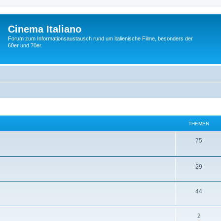
Cinema Italiano
Forum zum Informationsaustausch rund um italienische Filme, besonders der
60er und 70er.
THEMEN
T
75
h
e
T
29
m
h
T
44
e
e
h
n
m
T
2
e
e