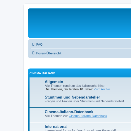
FAQ
Foren-Übersicht
CINEMA ITALIANO
Allgemein
Alle Themen rund um das italienische Kino.
Die Themen, der letzten 10 Jahre:
Zum Archiv
Stuntmen und Nebendarsteller
Fragen und Fakten über Stuntmen und Nebendarsteller!
Cinema-Italiano-Datenbank
Alle Themen zur
Cinema-Italiano-Datenbank
.
International
International forum for fans from all over the world!