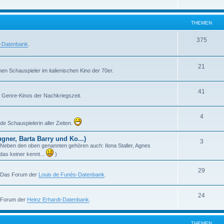
h
m
n
e
e
THEMEN
m
n
T
375
l-Datenbank
.
e
h
n
e
T
21
en Schauspieler im italienischen Kino der 70er.
m
h
T
41
e
e
en Genre-Kinos der Nachkriegszeit.
h
n
m
T
4
e
e
e Schauspielerin aller Zeiten.
h
m
n
ner, Barta Barry und Ko...)
T
3
e
e
m! Neben den oben genannten gehören auch: Ilona Staller, Agnes
h
das keiner kennt...
)
m
n
e
e
T
29
. Das Forum der
Louis de Funès-Datenbank
.
m
n
h
e
T
24
e
s Forum der
Heinz Erhardt-Datenbank
.
n
h
m
e
e
THEMEN