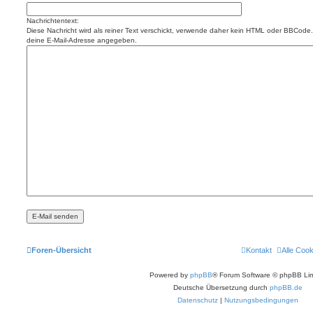
Nachrichtentext:
Diese Nachricht wird als reiner Text verschickt, verwende daher kein HTML oder BBCode. 
deine E-Mail-Adresse angegeben.
Foren-Übersicht
Kontakt
Alle Coo
Powered by
phpBB
® Forum Software © phpBB Lim
Deutsche Übersetzung durch
phpBB.de
Datenschutz
|
Nutzungsbedingungen