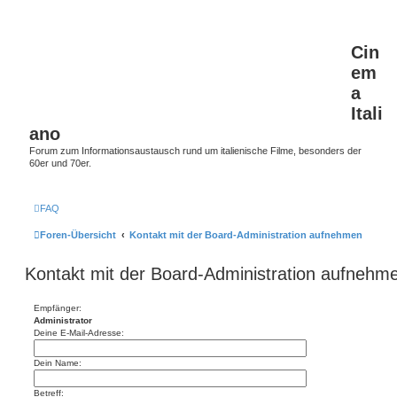
Cin
em
a
Itali
ano
Forum zum Informationsaustausch rund um italienische Filme, besonders der
60er und 70er.
FAQ
Foren-Übersicht
Kontakt mit der Board-Administration aufnehmen
Kontakt mit der Board-Administration aufnehm
Empfänger:
Administrator
Deine E-Mail-Adresse:
Dein Name:
Betreff: