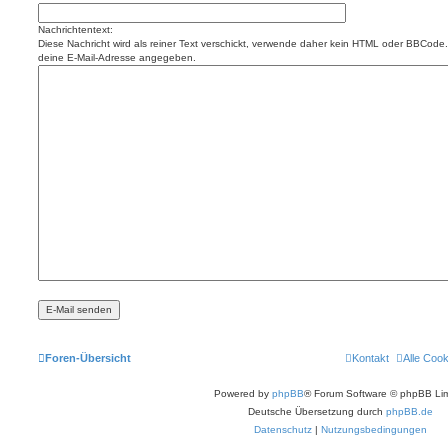
Nachrichtentext:
Diese Nachricht wird als reiner Text verschickt, verwende daher kein HTML oder BBCode. 
deine E-Mail-Adresse angegeben.
Foren-Übersicht
Kontakt
Alle Coo
Powered by
phpBB
® Forum Software © phpBB Lim
Deutsche Übersetzung durch
phpBB.de
Datenschutz
|
Nutzungsbedingungen