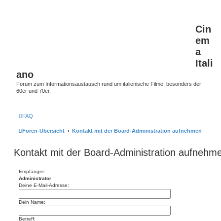
Cin
em
a
Itali
ano
Forum zum Informationsaustausch rund um italienische Filme, besonders der
60er und 70er.
FAQ
Foren-Übersicht
Kontakt mit der Board-Administration aufnehmen
Kontakt mit der Board-Administration aufnehm
Empfänger:
Administrator
Deine E-Mail-Adresse:
Dein Name:
Betreff: