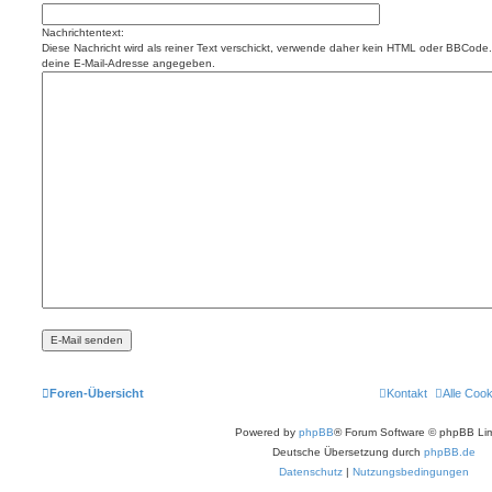
Nachrichtentext:
Diese Nachricht wird als reiner Text verschickt, verwende daher kein HTML oder BBCode. 
deine E-Mail-Adresse angegeben.
Foren-Übersicht
Kontakt
Alle Coo
Powered by
phpBB
® Forum Software © phpBB Lim
Deutsche Übersetzung durch
phpBB.de
Datenschutz
|
Nutzungsbedingungen