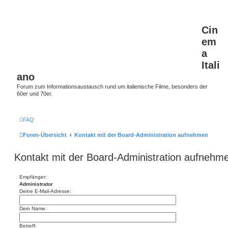
Cin
em
a
Itali
ano
Forum zum Informationsaustausch rund um italienische Filme, besonders der
60er und 70er.
FAQ
Foren-Übersicht
Kontakt mit der Board-Administration aufnehmen
Kontakt mit der Board-Administration aufnehm
Empfänger:
Administrator
Deine E-Mail-Adresse:
Dein Name:
Betreff: