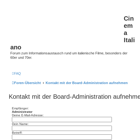
Cin
em
a
Itali
ano
Forum zum Informationsaustausch rund um italienische Filme, besonders der
60er und 70er.
FAQ
Foren-Übersicht
Kontakt mit der Board-Administration aufnehmen
Kontakt mit der Board-Administration aufnehm
Empfänger:
Administrator
Deine E-Mail-Adresse:
Dein Name:
Betreff: