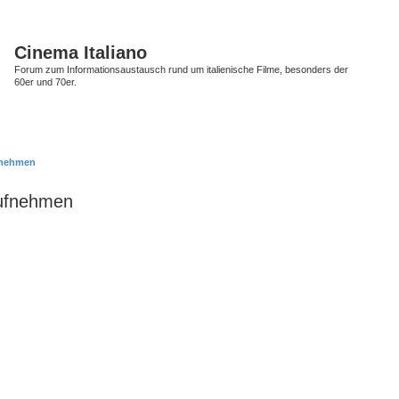
Cinema Italiano
Forum zum Informationsaustausch rund um italienische Filme, besonders der
60er und 70er.
fnehmen
aufnehmen