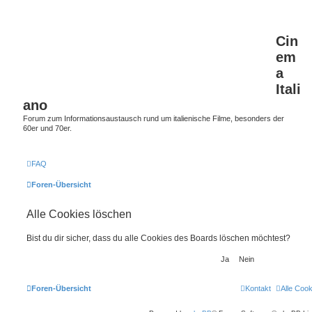
Cin
em
a
Itali
ano
Forum zum Informationsaustausch rund um italienische Filme, besonders der
60er und 70er.
FAQ
Foren-Übersicht
Alle Cookies löschen
Bist du dir sicher, dass du alle Cookies des Boards löschen möchtest?
Foren-Übersicht
Kontakt
Alle Coo