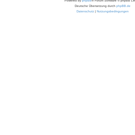
Powered by
phpBB
® Forum Software © phpBB Lim
Deutsche Übersetzung durch
phpBB.de
Datenschutz
|
Nutzungsbedingungen