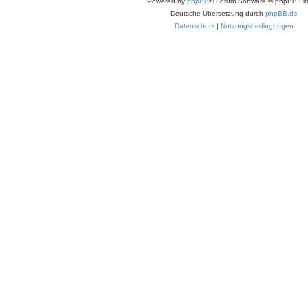
Powered by
phpBB
® Forum Software © phpBB Lim
Deutsche Übersetzung durch
phpBB.de
Datenschutz
|
Nutzungsbedingungen