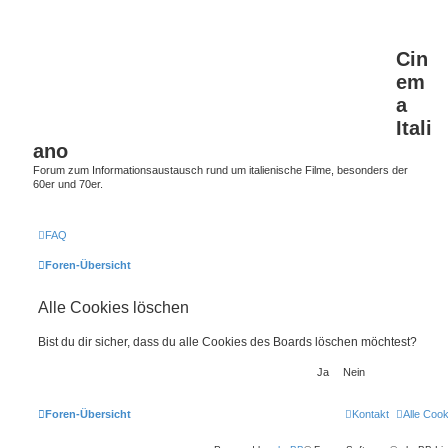
Cin
em
a
Itali
ano
Forum zum Informationsaustausch rund um italienische Filme, besonders der
60er und 70er.
FAQ
Foren-Übersicht
Alle Cookies löschen
Bist du dir sicher, dass du alle Cookies des Boards löschen möchtest?
Foren-Übersicht
Kontakt
Alle Coo