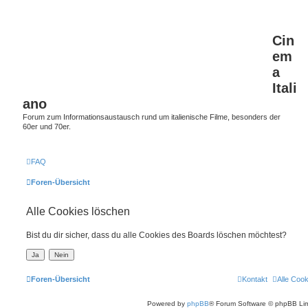
Cin
em
a
Itali
ano
Forum zum Informationsaustausch rund um italienische Filme, besonders der
60er und 70er.
FAQ
Foren-Übersicht
Alle Cookies löschen
Bist du dir sicher, dass du alle Cookies des Boards löschen möchtest?
Foren-Übersicht
Kontakt
Alle Coo
Powered by
phpBB
® Forum Software © phpBB Lim