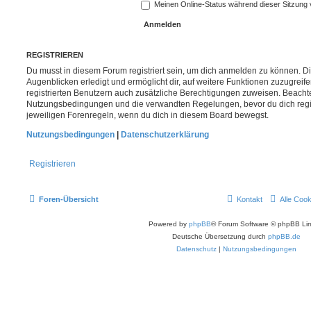
Meinen Online-Status während dieser Sitzung
REGISTRIEREN
Du musst in diesem Forum registriert sein, um dich anmelden zu können. Di
Augenblicken erledigt und ermöglicht dir, auf weitere Funktionen zuzugreif
registrierten Benutzern auch zusätzliche Berechtigungen zuweisen. Beachte
Nutzungsbedingungen und die verwandten Regelungen, bevor du dich registr
jeweiligen Forenregeln, wenn du dich in diesem Board bewegst.
Nutzungsbedingungen
|
Datenschutzerklärung
Registrieren
Foren-Übersicht
Kontakt
Alle Coo
Powered by
phpBB
® Forum Software © phpBB Lim
Deutsche Übersetzung durch
phpBB.de
Datenschutz
|
Nutzungsbedingungen