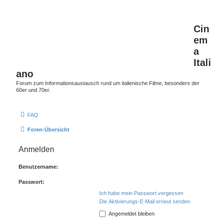
Cin
em
a
Itali
ano
Forum zum Informationsaustausch rund um italienische Filme, besonders der
60er und 70er.
FAQ
Foren-Übersicht
Anmelden
Benutzername:
Passwort:
Ich habe mein Passwort vergessen
Die Aktivierungs-E-Mail erneut senden
Angemeldet bleiben