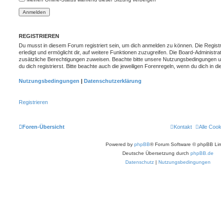
REGISTRIEREN
Du musst in diesem Forum registriert sein, um dich anmelden zu können. Die Registr
erledigt und ermöglicht dir, auf weitere Funktionen zuzugreifen. Die Board-Administra
zusätzliche Berechtigungen zuweisen. Beachte bitte unsere Nutzungsbedingungen 
du dich registrierst. Bitte beachte auch die jeweiligen Forenregeln, wenn du dich in
Nutzungsbedingungen
|
Datenschutzerklärung
Registrieren
Foren-Übersicht
Kontakt
Alle Coo
Powered by
phpBB
® Forum Software © phpBB Lim
Deutsche Übersetzung durch
phpBB.de
Datenschutz
|
Nutzungsbedingungen