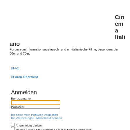
Cin
em
a
Itali
ano
Forum zum Informationsaustausch rund um italienische Filme, besonders der
60er und 70er.
FAQ
Foren-Übersicht
Anmelden
Benutzername:
Passwort:
Ich habe mein Passwort vergessen
Die Aktivierungs-E-Mail erneut senden
Angemeldet bleiben
Meinen Online-Status während dieser Sitzung verbergen