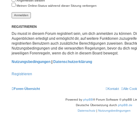
Angemeldet bleiben
Meinen Online-Status während dieser Sitzung verbergen
REGISTRIEREN
Du musst in diesem Forum registriert sein, um dich anmelden zu können. Di
Augenblicken erledigt und ermöglicht dir, auf weitere Funktionen zuzugreif
registrierten Benutzern auch zusätzliche Berechtigungen zuweisen. Beachte
Nutzungsbedingungen und die verwandten Regelungen, bevor du dich registr
jeweiligen Forenregeln, wenn du dich in diesem Board bewegst.
Nutzungsbedingungen
|
Datenschutzerklärung
Registrieren
Foren-Übersicht
Kontakt
Alle Coo
Powered by
phpBB
® Forum Software © phpBB Lim
Deutsche Übersetzung durch
phpBB.de
Datenschutz
|
Nutzungsbedingungen