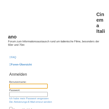
Cin
em
a
Itali
ano
Forum zum Informationsaustausch rund um italienische Filme, besonders der
60er und 70er.
FAQ
Foren-Übersicht
Anmelden
Benutzername:
Passwort:
Ich habe mein Passwort vergessen
Die Aktivierungs-E-Mail erneut senden