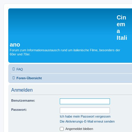
Cin
em
a
Itali
ano
Forum zum Informationsaustausch rund um italienische Filme, besonders der
60er und 70er.
FAQ
Foren-Übersicht
Anmelden
Benutzername:
Passwort:
Ich habe mein Passwort vergessen
Die Aktivierungs-E-Mail erneut senden
Angemeldet bleiben