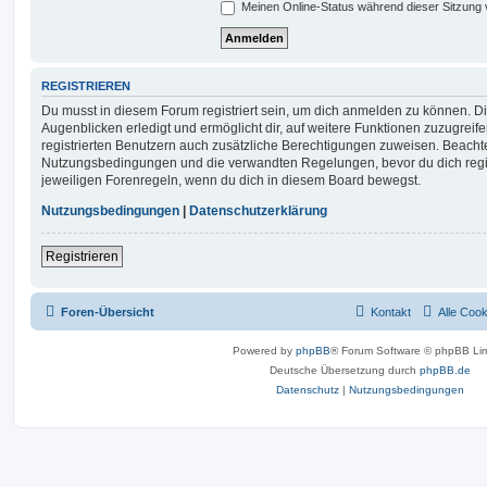
Meinen Online-Status während dieser Sitzung
REGISTRIEREN
Du musst in diesem Forum registriert sein, um dich anmelden zu können. Di
Augenblicken erledigt und ermöglicht dir, auf weitere Funktionen zuzugreif
registrierten Benutzern auch zusätzliche Berechtigungen zuweisen. Beachte
Nutzungsbedingungen und die verwandten Regelungen, bevor du dich registr
jeweiligen Forenregeln, wenn du dich in diesem Board bewegst.
Nutzungsbedingungen
|
Datenschutzerklärung
Registrieren
Foren-Übersicht
Kontakt
Alle Coo
Powered by
phpBB
® Forum Software © phpBB Lim
Deutsche Übersetzung durch
phpBB.de
Datenschutz
|
Nutzungsbedingungen