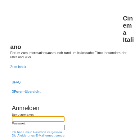
Cin
em
a
Itali
ano
Forum zum Informationsaustausch rund um italienische Filme, besonders der
60er und 70er.
Zum Inhalt
FAQ
Foren-Übersicht
Anmelden
Benutzername:
Passwort:
Ich habe mein Passwort vergessen
Die Aktivierungs-E-Mail erneut senden