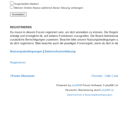
Angemeldet bleiben
Meinen Online-Status während dieser Sitzung verbergen
REGISTRIEREN
Du musst in diesem Forum registriert sein, um dich anmelden zu können. Die Registr
erledigt und ermöglicht dir, auf weitere Funktionen zuzugreifen. Die Board-Administra
zusätzliche Berechtigungen zuweisen. Beachte bitte unsere Nutzungsbedingungen 
du dich registrierst. Bitte beachte auch die jeweiligen Forenregeln, wenn du dich in
Nutzungsbedingungen
|
Datenschutzerklärung
Registrieren
Foren-Übersicht
Kontakt
Alle Coo
Powered by
phpBB
® Forum Software © phpBB Lim
Deutsche Übersetzung durch
phpBB.de
Datenschutz
|
Nutzungsbedingungen