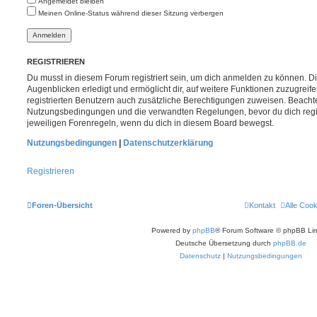
Angemeldet bleiben
Meinen Online-Status während dieser Sitzung verbergen
REGISTRIEREN
Du musst in diesem Forum registriert sein, um dich anmelden zu können. Di
Augenblicken erledigt und ermöglicht dir, auf weitere Funktionen zuzugreif
registrierten Benutzern auch zusätzliche Berechtigungen zuweisen. Beachte
Nutzungsbedingungen und die verwandten Regelungen, bevor du dich registr
jeweiligen Forenregeln, wenn du dich in diesem Board bewegst.
Nutzungsbedingungen
|
Datenschutzerklärung
Registrieren
Foren-Übersicht
Kontakt
Alle Coo
Powered by
phpBB
® Forum Software © phpBB Lim
Deutsche Übersetzung durch
phpBB.de
Datenschutz
|
Nutzungsbedingungen