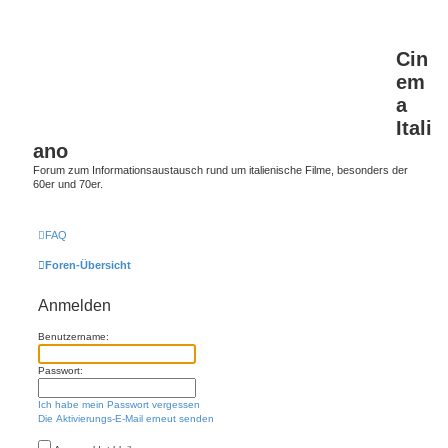
Cin
em
a
Itali
ano
Forum zum Informationsaustausch rund um italienische Filme, besonders der
60er und 70er.
FAQ
Foren-Übersicht
Anmelden
Benutzername:
Passwort:
Ich habe mein Passwort vergessen
Die Aktivierungs-E-Mail erneut senden