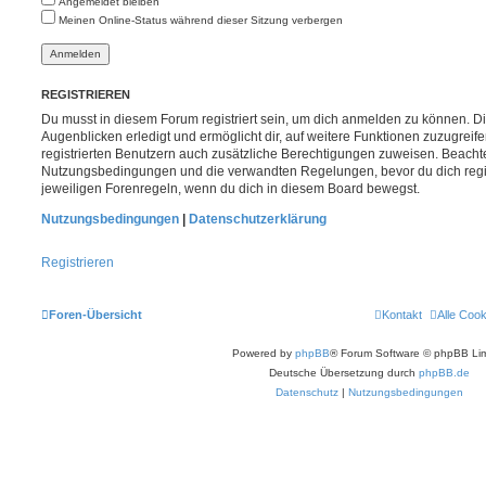
Angemeldet bleiben
Meinen Online-Status während dieser Sitzung verbergen
REGISTRIEREN
Du musst in diesem Forum registriert sein, um dich anmelden zu können. Di
Augenblicken erledigt und ermöglicht dir, auf weitere Funktionen zuzugreif
registrierten Benutzern auch zusätzliche Berechtigungen zuweisen. Beachte
Nutzungsbedingungen und die verwandten Regelungen, bevor du dich registr
jeweiligen Forenregeln, wenn du dich in diesem Board bewegst.
Nutzungsbedingungen
|
Datenschutzerklärung
Registrieren
Foren-Übersicht
Kontakt
Alle Coo
Powered by
phpBB
® Forum Software © phpBB Lim
Deutsche Übersetzung durch
phpBB.de
Datenschutz
|
Nutzungsbedingungen