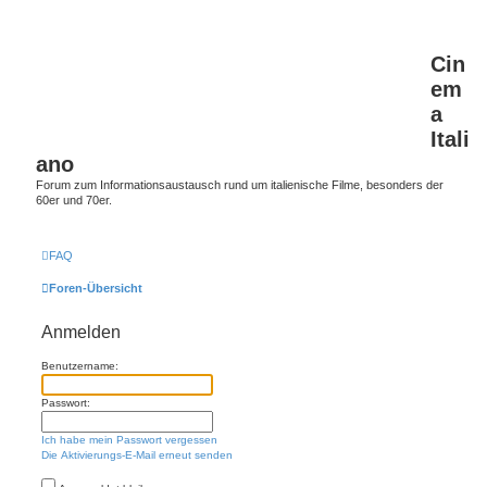
Cin
em
a
Itali
ano
Forum zum Informationsaustausch rund um italienische Filme, besonders der
60er und 70er.
FAQ
Foren-Übersicht
Anmelden
Benutzername:
Passwort:
Ich habe mein Passwort vergessen
Die Aktivierungs-E-Mail erneut senden