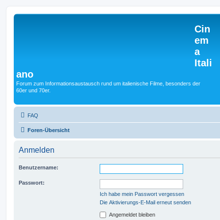
Cin
em
a
Itali
ano
Forum zum Informationsaustausch rund um italienische Filme, besonders der
60er und 70er.
FAQ
Foren-Übersicht
Anmelden
Benutzername:
Passwort:
Ich habe mein Passwort vergessen
Die Aktivierungs-E-Mail erneut senden
Angemeldet bleiben