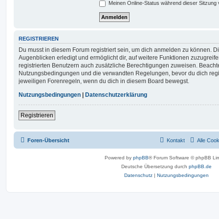
Meinen Online-Status während dieser Sitzung
REGISTRIEREN
Du musst in diesem Forum registriert sein, um dich anmelden zu können. Di
Augenblicken erledigt und ermöglicht dir, auf weitere Funktionen zuzugreif
registrierten Benutzern auch zusätzliche Berechtigungen zuweisen. Beachte
Nutzungsbedingungen und die verwandten Regelungen, bevor du dich registr
jeweiligen Forenregeln, wenn du dich in diesem Board bewegst.
Nutzungsbedingungen
|
Datenschutzerklärung
Registrieren
Foren-Übersicht
Kontakt
Alle Coo
Powered by
phpBB
® Forum Software © phpBB Lim
Deutsche Übersetzung durch
phpBB.de
Datenschutz
|
Nutzungsbedingungen