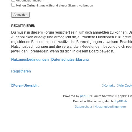
Angemeldet bleiben
Meinen Online-Status während dieser Sitzung verbergen
REGISTRIEREN
Du musst in diesem Forum registriert sein, um dich anmelden zu können. Di
Augenblicken erledigt und ermöglicht dir, auf weitere Funktionen zuzugreif
registrierten Benutzern auch zusätzliche Berechtigungen zuweisen. Beachte
Nutzungsbedingungen und die verwandten Regelungen, bevor du dich registr
jeweiligen Forenregeln, wenn du dich in diesem Board bewegst.
Nutzungsbedingungen
|
Datenschutzerklärung
Registrieren
Foren-Übersicht
Kontakt
Alle Coo
Powered by
phpBB
® Forum Software © phpBB Lim
Deutsche Übersetzung durch
phpBB.de
Datenschutz
|
Nutzungsbedingungen