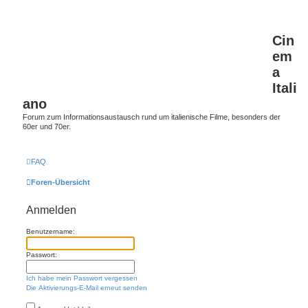
Cin
em
a
Itali
ano
Forum zum Informationsaustausch rund um italienische Filme, besonders der
60er und 70er.
FAQ
Foren-Übersicht
Anmelden
Benutzername:
Passwort:
Ich habe mein Passwort vergessen
Die Aktivierungs-E-Mail erneut senden