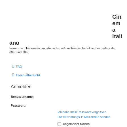
Cin
em
a
Itali
ano
Forum zum Informationsaustausch rund um italienische Filme, besonders der
60er und 70er.
FAQ
Foren-Übersicht
Anmelden
Benutzername:
Passwort:
Ich habe mein Passwort vergessen
Die Aktivierungs-E-Mail erneut senden
Angemeldet bleiben