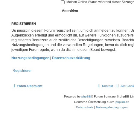
Meinen Online-Status während dieser Sitzung
REGISTRIEREN
Du musst in diesem Forum registriert sein, um dich anmelden zu können. Di
Augenblicken erledigt und ermöglicht dir, auf weitere Funktionen zuzugreif
registrierten Benutzern auch zusätzliche Berechtigungen zuweisen. Beachte
Nutzungsbedingungen und die verwandten Regelungen, bevor du dich registr
jeweiligen Forenregeln, wenn du dich in diesem Board bewegst.
Nutzungsbedingungen
|
Datenschutzerklärung
Registrieren
Foren-Übersicht
Kontakt
Alle Coo
Powered by
phpBB
® Forum Software © phpBB Lim
Deutsche Übersetzung durch
phpBB.de
Datenschutz
|
Nutzungsbedingungen