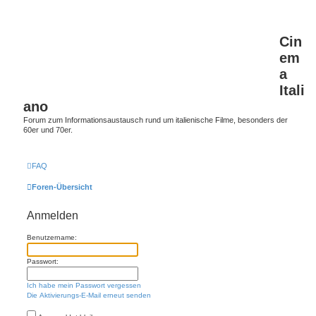
Cin
em
a
Itali
ano
Forum zum Informationsaustausch rund um italienische Filme, besonders der
60er und 70er.
FAQ
Foren-Übersicht
Anmelden
Benutzername:
Passwort:
Ich habe mein Passwort vergessen
Die Aktivierungs-E-Mail erneut senden