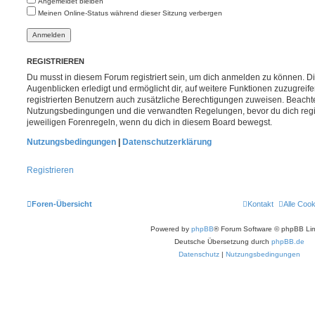
Angemeldet bleiben
Meinen Online-Status während dieser Sitzung verbergen
REGISTRIEREN
Du musst in diesem Forum registriert sein, um dich anmelden zu können. Di
Augenblicken erledigt und ermöglicht dir, auf weitere Funktionen zuzugreif
registrierten Benutzern auch zusätzliche Berechtigungen zuweisen. Beachte
Nutzungsbedingungen und die verwandten Regelungen, bevor du dich registr
jeweiligen Forenregeln, wenn du dich in diesem Board bewegst.
Nutzungsbedingungen
|
Datenschutzerklärung
Registrieren
Foren-Übersicht
Kontakt
Alle Coo
Powered by
phpBB
® Forum Software © phpBB Lim
Deutsche Übersetzung durch
phpBB.de
Datenschutz
|
Nutzungsbedingungen